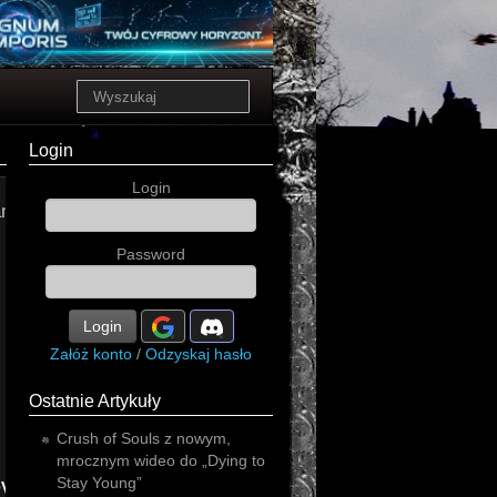
Login
Login
little
ament
Password
Login
Załóż konto
/
Odzyskaj hasło
Ostatnie Artykuły
Crush of Souls z nowym,
mrocznym wideo do „Dying to
ever
Stay Young”
secrets