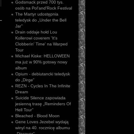
Godsmack przed 700 tys.
osób na Pol'and'Rock Festival
The Martyr udostępnia
teledysk do „Under the Bell
Jar”
Drain oddaje hołd Lou
Kollerowi coverem 'It's
Clobberin' Time' na Warped
Tour
Michael Kiske: HELLOWEEN
ma już w 90% gotowy nowy
album
Opium - debiutancki teledysk
do „Dirge”
REZN - Cycles In The Infinite
Dream
Suicide Silence zapowiada
jesienną trasę „Reminders Of
Hell Tour”
Bleached - Blood Moon
Gene Loves Jezebel wydają
winyl na 40. rocznicę albumu
„Discover”