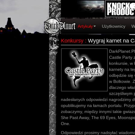
Artykuły
Użytkownicy
W
Konkursy
:
Wygraj karnet na Ca
DarkPlanet.Pl
Castle Party 
konkursie, w
karnety na te
odbędzie się 
w Bolkowie. Z
dlaczego właś
szczęśliwym 
nadesłanych odpowiedzi nagrodzimy dw
opublikujemy na łamach portalu. Przy
zobaczymy, między innymi takie gwiazdy
She Past Away, The 69 Eyes, Moonspel
One.
Odpowiedzi prosimy nadsyłać wiadomo