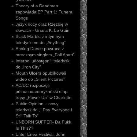
Theory of a Deadman
zapowiada EP Part 1: Funeral
Songs
Język nocy oraz Rzeźbię w
słowach - Ursula K. Le Guin
Black Marble z intymnym
teledyskiem do „Anything”
Analog Dance powraca z
mrocznym singlem „Fall Apart”
Interpol udostępnili teledysk
do „Iron City”
Mouth Ulcers opublikowali
wideo do „Silent Pictures”
AC/DC rozpoczęli
północnoamerykański etap
trasy „Power Up” w Charlotte
Public Opinion – nowy
teledysk do „I Pay Everyone I
Still Talk To”
UNBORN SUFFER- Da Fukk
Is This??
Enter Enea Festival. John