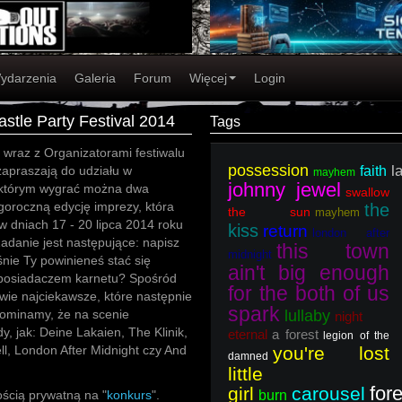
ydarzenia
Galeria
Forum
Więcej
Login
stle Party Festival 2014
Tags
 wraz z Organizatorami festiwalu
possession
l
zapraszają do udziału w
faith
mayhem
johnny jewel
 którym wygrać można dwa
swallow
goroczną edycję imprezy, która
the
the sun
mayhem
w dniach 17 - 20 lipca 2014 roku
kiss
return
london after
adanie jest następujące: napisz
this town
midnight
nie Ty powinieneś stać się
ain't big enough
posiadaczem karnetu? Spośród
for the both of us
ie najciekawsze, które następnie
spark
pominamy, że na scenie
lullaby
night
, jak: Deine Lakaien, The Klinik,
eternal
a forest
legion of the
l, London After Midnight czy And
you're lost
damned
little
for
girl
carousel
ścią prywatną na "
konkurs
".
burn