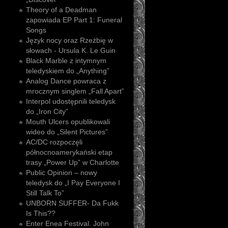
Theory of a Deadman
zapowiada EP Part 1: Funeral
Songs
Język nocy oraz Rzeźbię w
słowach - Ursula K. Le Guin
Black Marble z intymnym
teledyskiem do „Anything”
Analog Dance powraca z
mrocznym singlem „Fall Apart”
Interpol udostępnili teledysk
do „Iron City”
Mouth Ulcers opublikowali
wideo do „Silent Pictures”
AC/DC rozpoczęli
północnoamerykański etap
trasy „Power Up” w Charlotte
Public Opinion – nowy
teledysk do „I Pay Everyone I
Still Talk To”
UNBORN SUFFER- Da Fukk
Is This??
Enter Enea Festival. John