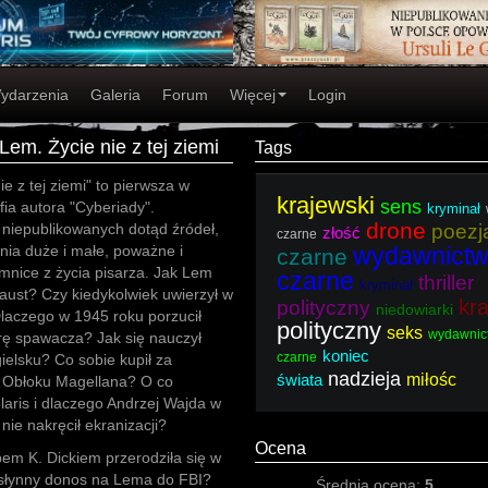
ydarzenia
Galeria
Forum
Więcej
Login
Lem. Życie nie z tej ziemi
Tags
ie z tej ziemi" to pierwsza w
krajewski
sens
fia autora "Cyberiady".
kryminał
drone
 niepublikowanych dotąd źródeł,
poezj
złość
czarne
śnia duże i małe, poważne i
wydawnict
czarne
mnice z życia pisarza. Jak Lem
czarne
thriller
kryminał
aust? Czy kiedykolwiek uwierzył w
kra
polityczny
niedowiarki
aczego w 1945 roku porzucił
polityczny
seks
wydawnic
erę spawacza? Jak się nauczył
koniec
czarne
ielsku? Co sobie kupił za
nadzieja
świata
miłośc
 Obłoku Magellana? O co
laris i dlaczego Andrzej Wajda w
nie nakręcił ekranizacji?
Ocena
pem K. Dickiem przerodziła się w
ł słynny donos na Lema do FBI?
Średnia ocena:
5