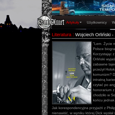
Artykuły
Użytkownicy
W
Literatura
:
Wojciech Orliński - 
"Lem. Życie n
Polsce biogra
Korzystając z
Orliński wyja
zabawne taje
przeżył Holok
komunizm? Dl
intratną kari
czytać po ang
honorarium z
chodziło w So
końcu jednak 
Jak korespondencyjna przyjaźń z Phili
nienawiść, w wyniku której Dick wysła