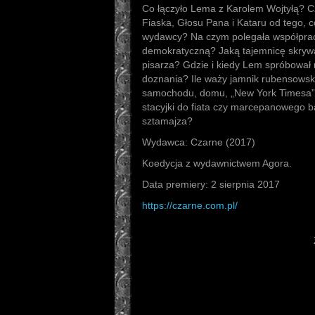
Co łączyło Lema z Karolem Wojtyłą? Cz
Fiaska, Głosu Pana i Kataru od tego, 
wydawcy? Na czym polegała współpra
demokratyczną? Jaką tajemnicę skryw
pisarza? Gdzie i kiedy Lem spróbował n
doznania? Ile waży jamnik rubensowsk
samochodu, domu, „New York Timesa”,
stacyjki do fiata czy marcepanowego ba
sztamajza?
Wydawca: Czarne (2017)
Koedycja z wydawnictwem Agora.
Data premiery: 2 sierpnia 2017
https://czarne.com.pl/