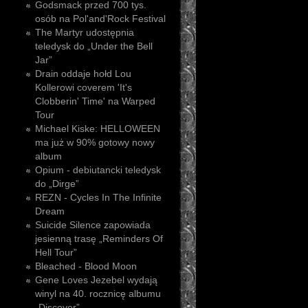
Godsmack przed 700 tys.
osób na Pol'and'Rock Festival
The Martyr udostępnia
teledysk do „Under the Bell
Jar”
Drain oddaje hołd Lou
Kollerowi coverem 'It's
Clobberin' Time' na Warped
Tour
Michael Kiske: HELLOWEEN
ma już w 90% gotowy nowy
album
Opium - debiutancki teledysk
do „Dirge”
REZN - Cycles In The Infinite
Dream
Suicide Silence zapowiada
jesienną trasę „Reminders Of
Hell Tour”
Bleached - Blood Moon
Gene Loves Jezebel wydają
winyl na 40. rocznicę albumu
„Discover”