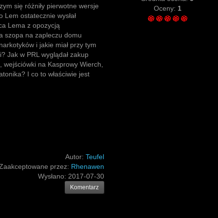
ym się różniły pierwotne wersje
Oceny:
1
co Lem ostatecznie wysłał
ca Lema z opozycją
a szopa na zapleczu domu
arkotyków i jakie miał przy tym
i? Jak w PRL wyglądał zakup
 wejściówki na Kasprowy Wierch,
tonika? I co to właściwie jest
Autor:
Teufel
Zaakceptowane przez:
Rhenawen
Wysłano:
2017-07-30
Komentarz