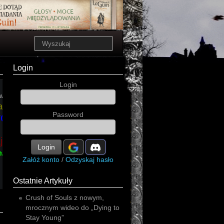
Login
Login
wydawnictwo
wydawnictwo
a
Password
wo
thriller
jewski
miłość
Login
two
Załóż konto
/
Odzyskaj hasło
Ostatnie Artykuły
Crush of Souls z nowym,
mrocznym wideo do „Dying to
Stay Young”