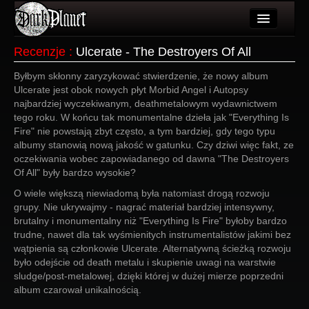
Artykuły
Recenzje
:
Ulcerate - The Destroyers Of All
Użytkownicy
Byłbym skłonny zaryzykować stwierdzenie, że nowy album
Ulcerate jest obok nowych płyt Morbid Angel i Autopsy
Wydarzenia
najbardziej wyczekiwanym, deathmetalowym wydawnictwem
tego roku. W końcu tak monumentalne dzieła jak "Everything Is
Galeria
Fire" nie powstają zbyt często, a tym bardziej, gdy tego typu
albumy stanowią nową jakość w gatunku. Czy dziwi więc fakt, ze
Forum
oczekiwania wobec zapowiadanego od dawna "The Destroyers
Of All" były bardzo wysokie?
Więcej
O wiele większą niewiadomą była natomiast drogą rozwoju
grupy. Nie ukrywajmy - nagrać materiał bardziej intensywny,
Login
brutalny i monumentalny niż "Everything Is Fire" byłoby bardzo
trudne, nawet dla tak wyśmienitych instrumentalistów jakimi bez
wątpienia są członkowie Ulcerate. Alternatywną ścieżką rozwoju
było odejście od death metalu i skupienie uwagi na warstwie
sludge/post-metalowej, dzięki której w dużej mierze poprzedni
album czarował unikalnością.