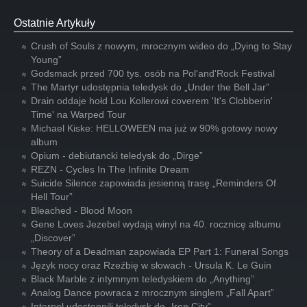
Ostatnie Artykuły
Crush of Souls z nowym, mrocznym wideo do „Dying to Stay
Young”
Godsmack przed 700 tys. osób na Pol'and'Rock Festival
The Martyr udostępnia teledysk do „Under the Bell Jar”
Drain oddaje hołd Lou Kollerowi coverem 'It's Clobberin'
Time' na Warped Tour
Michael Kiske: HELLOWEEN ma już w 90% gotowy nowy
album
Opium - debiutancki teledysk do „Dirge”
REZN - Cycles In The Infinite Dream
Suicide Silence zapowiada jesienną trasę „Reminders Of
Hell Tour”
Bleached - Blood Moon
Gene Loves Jezebel wydają winyl na 40. rocznicę albumu
„Discover”
Theory of a Deadman zapowiada EP Part 1: Funeral Songs
Język nocy oraz Rzeźbię w słowach - Ursula K. Le Guin
Black Marble z intymnym teledyskiem do „Anything”
Analog Dance powraca z mrocznym singlem „Fall Apart”
Interpol udostępnili teledysk do „Iron City”