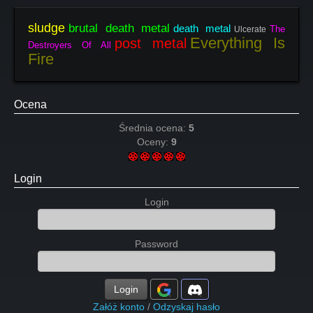
sludge
brutal death metal
death metal
The
Ulcerate
Everything Is
post metal
Destroyers Of All
Fire
Ocena
Średnia ocena:
5
Oceny:
9
Login
Login
Password
Login
Załóż konto
/
Odzyskaj hasło