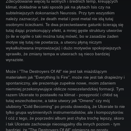
Zdecydowanie więcej tu wolnych i średnich temp, kreujących
klimat, dokładnie w taki sposób jak na płytach Isis czy na
subtelniejszych dokonaniach Neurosis. Przy tym wszystkim
należy zaznaczyć, że death metal i post metal nie idą tutaj
osobnymi ścieżkami. Te dwa przeciwstawne gatunki ścierają się
tutaj dając przekonujący efekt, a mniej gęste struktury utworów
(o ile w ogóle o taki można tutaj mówić, bo w zasadzie żaden
motyw się tutaj nie powtarza, a utworu płyną niczym
wykalkulowana improwizacja) i dużo motywów spokojniejszych
sprawiło, że zmiany tempa w utworach są nieco bardziej
wyraziste.
Może i "The Destroyers Of All" nie jest tak miażdżącym
materiałem jak "Everything Is Fire", może nie jest tak drapieżny i
spontaniczny, ale prezentuje zupełnie nowe, moim zdaniem
niemniej przekonywujące oblicze nowozelandzkiej formacji. Tym
razem Ulcerate to postawiło na klimat - posępność i chłód są
tutaj wszechobecne, a takie utwory jak "Omens" czy mój
ulubiony "Cold Becoming" po prostu dowodzą, że Ulcerate to nie
tylko grupa wyśmienitych instrumentalistów, ale i kompozytorów.
I cóż z tego, że poprzedni album jest chyba trochę lepszy, skoro
i tak Ulcerate zachowuje nieosiągalny dla innych poziom - tym
bardziej, że "The Destroyers Of All" ośmiesza po prostu