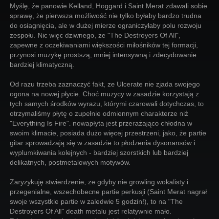
Myślę, że panowie Kelland, Hoggard i Saint Merat zdawali sobie
sprawę, że pierwsza możliwość nie tylko byłaby bardzo trudna
do osiagnięcia, ale w dużej mierze ograniczyłaby polu rozwoju
zespołu. Nic więc dziwnego, że "The Destroyers Of All",
zapewne z oczekiwaniami większości miłośników tej formacji,
przynosi muzykę prostszą, mniej intensywną i zdecydowanie
bardziej klimatyczną.
Od razu trzeba zaznaczyć fakt, ze Ulcerate nie zjada swojego
ogona na nowej płycie. Choć muzycy w zasadzie korzystają z
tych samych środków wyrazu, którymi czarowali dotychczas, to
otrzymaliśmy płytę o zupełnie odmiennym charakterze niż
"Everything Is Fire". nowapłyta jest przerażająco chłodna w
swoim klimacie, posiada dużo więcej przestrzeni, jako, że partie
gitar sprowadzają się w zasadzie to płodzenia dysonansów i
wyplumkiwania kolejnych - bardziej szorstkich lub bardziej
delikatnych, postmetalowych motywów.
Zaryzykuję stwierdzenie, ze gdyby nie growling wokalisty i
przegenialne, wszechobecne partie perkusji (Saint Merat nagrał
swoje wszystkie partie w zaledwie 5 godzin!), to na "The
Destroyers Of All" death metalu jest relatywnie mało.