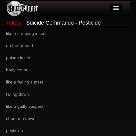
Artykuły
Teksty
:
Suicide Commando - Pesticide
Użytkownicy
like a creeping insect
Wydarzenia
on the ground
Galeria
poison inject
Forum
body count
Więcej
like a fading sunset
Login
falling down
like a guilty suspect
shoot me down
pesticide