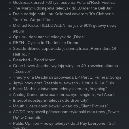
Godsmack przed 700 tys. osób na Pol'and'Rock Festival
The Martyr udostępnia teledysk do „Under the Bell Jar”
Drain oddaje hołd Lou Kollerowi coverem 'It's Clobberin'
Time' na Warped Tour
Michael Kiske: HELLOWEEN ma już w 90% gotowy nowy
album
Opium - debiutancki teledysk do „Dirge”
REZN - Cycles In The Infinite Dream
Suicide Silence zapowiada jesienną trasę „Reminders Of
Hell Tour”
Bleached - Blood Moon
Gene Loves Jezebel wydają winyl na 40. rocznicę albumu
„Discover”
Theory of a Deadman zapowiada EP Part 1: Funeral Songs
Język nocy oraz Rzeźbię w słowach - Ursula K. Le Guin
Black Marble z intymnym teledyskiem do „Anything”
Analog Dance powraca z mrocznym singlem „Fall Apart”
Interpol udostępnili teledysk do „Iron City”
Mouth Ulcers opublikowali wideo do „Silent Pictures”
AC/DC rozpoczęli północnoamerykański etap trasy „Power
Up” w Charlotte
Public Opinion – nowy teledysk do „I Pay Everyone I Still