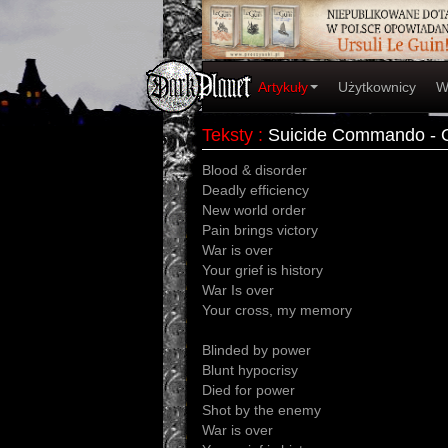
Artykuły
Użytkownicy
W
Teksty
:
Suicide Commando - 
Blood & disorder
Deadly efficiency
New world order
Pain brings victory
War is over
Your grief is history
War Is over
Your cross, my memory
Blinded by power
Blunt hypocrisy
Died for power
Shot by the enemy
War is over