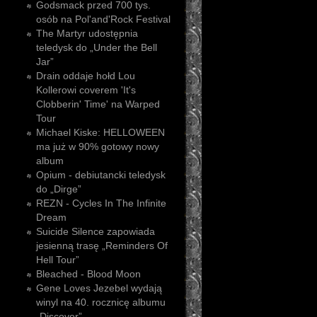
Godsmack przed 700 tys.
osób na Pol'and'Rock Festival
The Martyr udostępnia
teledysk do „Under the Bell
Jar”
Drain oddaje hołd Lou
Kollerowi coverem 'It's
Clobberin' Time' na Warped
Tour
Michael Kiske: HELLOWEEN
ma już w 90% gotowy nowy
album
Opium - debiutancki teledysk
do „Dirge”
REZN - Cycles In The Infinite
Dream
Suicide Silence zapowiada
jesienną trasę „Reminders Of
Hell Tour”
Bleached - Blood Moon
Gene Loves Jezebel wydają
winyl na 40. rocznicę albumu
„Discover”