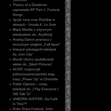
Theory of a Deadman
zapowiada EP Part 1: Funeral
Songs
Język nocy oraz Rzeźbię w
słowach - Ursula K. Le Guin
Black Marble z intymnym
teledyskiem do „Anything”
Analog Dance powraca z
mrocznym singlem „Fall Apart”
Interpol udostępnili teledysk
do „Iron City”
Mouth Ulcers opublikowali
wideo do „Silent Pictures”
AC/DC rozpoczęli
północnoamerykański etap
trasy „Power Up” w Charlotte
Public Opinion – nowy
teledysk do „I Pay Everyone I
Still Talk To”
UNBORN SUFFER- Da Fukk
Is This??
Enter Enea Festival. John