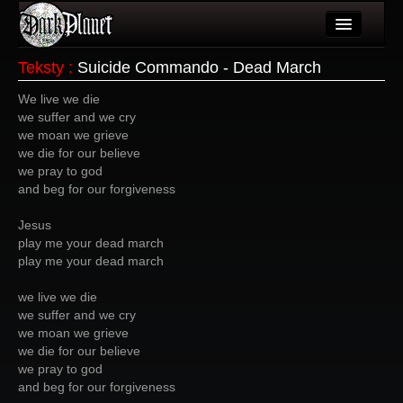
Artykuły
Teksty
:
Suicide Commando - Dead March
Użytkownicy
We live we die
we suffer and we cry
Wydarzenia
we moan we grieve
we die for our believe
Galeria
we pray to god
and beg for our forgiveness
Forum
Jesus
Więcej
play me your dead march
play me your dead march
Login
we live we die
we suffer and we cry
we moan we grieve
we die for our believe
we pray to god
and beg for our forgiveness