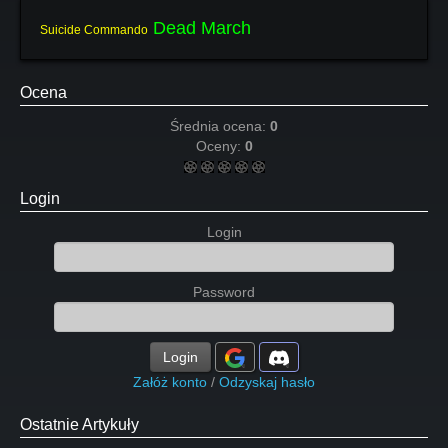
Dead March
Suicide Commando
Ocena
Średnia ocena:
0
Oceny:
0
Login
Login
Password
Login
Załóż konto
/
Odzyskaj hasło
Ostatnie Artykuły