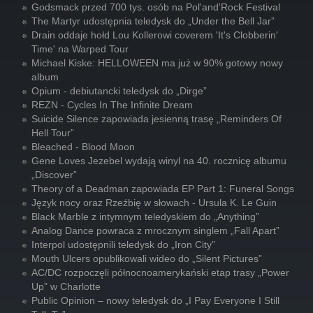
Godsmack przed 700 tys. osób na Pol'and'Rock Festival
The Martyr udostępnia teledysk do „Under the Bell Jar”
Drain oddaje hołd Lou Kollerowi coverem 'It's Clobberin'
Time' na Warped Tour
Michael Kiske: HELLOWEEN ma już w 90% gotowy nowy
album
Opium - debiutancki teledysk do „Dirge”
REZN - Cycles In The Infinite Dream
Suicide Silence zapowiada jesienną trasę „Reminders Of
Hell Tour”
Bleached - Blood Moon
Gene Loves Jezebel wydają winyl na 40. rocznicę albumu
„Discover”
Theory of a Deadman zapowiada EP Part 1: Funeral Songs
Język nocy oraz Rzeźbię w słowach - Ursula K. Le Guin
Black Marble z intymnym teledyskiem do „Anything”
Analog Dance powraca z mrocznym singlem „Fall Apart”
Interpol udostępnili teledysk do „Iron City”
Mouth Ulcers opublikowali wideo do „Silent Pictures”
AC/DC rozpoczęli północnoamerykański etap trasy „Power
Up” w Charlotte
Public Opinion – nowy teledysk do „I Pay Everyone I Still