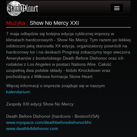
Artykuły
Muzyka
:
Show No Mercy XXI
Użytkownicy
7 maja odbędzie się kolejna edycja cyklicznej imprezy w
klimatach hardcorowych - Show No Mercy. Tym razem po lekkiej
Wydarzenia
odskoczni jaką stanowiła XX edycja, organizatorzy powrócili na
hardcorowy tor i na deskach Progresji zobaczymy tego wieczora
Galeria
Amerykanów z bostońskiego Death Before Dishonor oraz ich
rodaków z Los Angeles w postaci Nations Afire. Całość
Forum
uzupełnią dwa polskie składy - łódzki Knockdown oraz
pochodząca z Miłkowa formacja Stone Heart.
Więcej
Więcej informacji o imprezie znajduje się w naszym
kalendarium
Login
.
Zespoły XXI edycji Show No Mercy:
Death Before Dishonor (hardcore - Boston/USA)
www.myspace.com/deathbeforedishonorbhc
www.deathb4dishonor.com