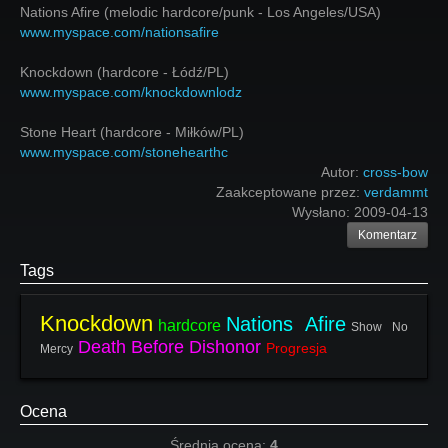
Nations Afire (melodic hardcore/punk - Los Angeles/USA)
www.myspace.com/nationsafire
Knockdown (hardcore - Łódź/PL)
www.myspace.com/knockdownlodz
Stone Heart (hardcore - Miłków/PL)
www.myspace.com/stonehearthc
Autor:
cross-bow
Zaakceptowane przez:
verdammt
Wysłano:
2009-04-13
Komentarz
Tags
Knockdown
Nations Afire
hardcore
Show No
Death Before Dishonor
Progresja
Mercy
Ocena
Średnia ocena:
4