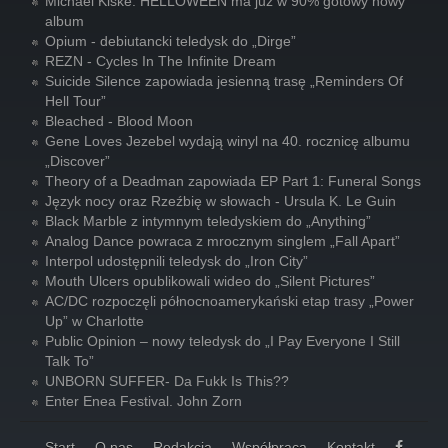
Michael Kiske: HELLOWEEN ma już w 90% gotowy nowy
album
Opium - debiutancki teledysk do „Dirge”
REZN - Cycles In The Infinite Dream
Suicide Silence zapowiada jesienną trasę „Reminders Of
Hell Tour”
Bleached - Blood Moon
Gene Loves Jezebel wydają winyl na 40. rocznicę albumu
„Discover”
Theory of a Deadman zapowiada EP Part 1: Funeral Songs
Język nocy oraz Rzeźbię w słowach - Ursula K. Le Guin
Black Marble z intymnym teledyskiem do „Anything”
Analog Dance powraca z mrocznym singlem „Fall Apart”
Interpol udostępnili teledysk do „Iron City”
Mouth Ulcers opublikowali wideo do „Silent Pictures”
AC/DC rozpoczęli północnoamerykański etap trasy „Power
Up” w Charlotte
Public Opinion – nowy teledysk do „I Pay Everyone I Still
Talk To”
UNBORN SUFFER- Da Fukk Is This??
Enter Enea Festival. John Zorn
Start
O nas
Redakcja
Współpraca
Kontakt