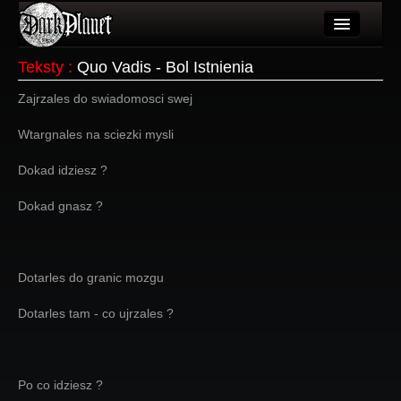
Artykuły
Teksty
:
Quo Vadis - Bol Istnienia
Użytkownicy
Zajrzales do swiadomosci swej
Wydarzenia
Wtargnales na sciezki mysli
Galeria
Dokad idziesz ?
Forum
Dokad gnasz ?
Więcej
Login
Dotarles do granic mozgu
Dotarles tam - co ujrzales ?
Po co idziesz ?