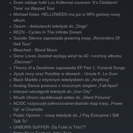
Drain oddaje hołd Lou Kollerowi coverem 'It's Clobberin'
Time' na Warped Tour
Michael Kiske: HELLOWEEN ma już w 90% gotowy nowy
album
Opium - debiutancki teledysk do „Dirge”
REZN - Cycles In The Infinite Dream
Suicide Silence zapowiada jesienną trasę „Reminders Of
Hell Tour”
Bleached - Blood Moon
Gene Loves Jezebel wydają winyl na 40. rocznicę albumu
„Discover”
Theory of a Deadman zapowiada EP Part 1: Funeral Songs
Język nocy oraz Rzeźbię w słowach - Ursula K. Le Guin
Black Marble z intymnym teledyskiem do „Anything”
Analog Dance powraca z mrocznym singlem „Fall Apart”
Interpol udostępnili teledysk do „Iron City”
Mouth Ulcers opublikowali wideo do „Silent Pictures”
AC/DC rozpoczęli północnoamerykański etap trasy „Power
Up” w Charlotte
Public Opinion – nowy teledysk do „I Pay Everyone I Still
Talk To”
UNBORN SUFFER- Da Fukk Is This??