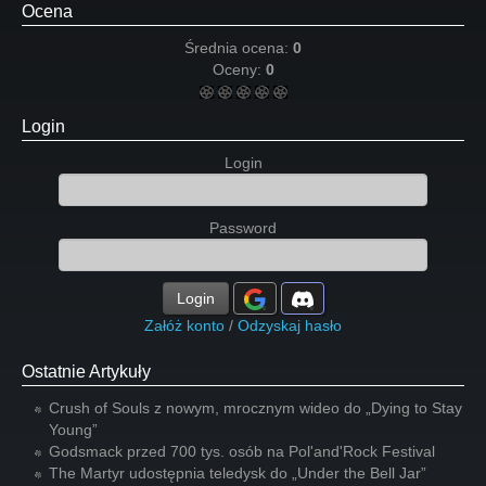
Ocena
Średnia ocena:
0
Oceny:
0
Login
Login
Password
Login
Załóż konto
/
Odzyskaj hasło
Ostatnie Artykuły
Crush of Souls z nowym, mrocznym wideo do „Dying to Stay
Young”
Godsmack przed 700 tys. osób na Pol'and'Rock Festival
The Martyr udostępnia teledysk do „Under the Bell Jar”