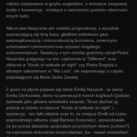
całości zaśpiewane w języku angielskim, o tematyce związanej
ściśle z konwencją - mówiące o samotności pomimo obecności
innych ludzi.
Album jest klasycznie art- tudzież progrockowy, z wyraźnie
zaznaczającą się linią basu, gładkimi solówkami gitar,
wielowątkowością i różnorodnością brzmienia, zmiennymi
schematami rytmicznymi oraz użyciem bogatego
instrumentarium. Świadczy o tym choćby gościnny udział Piotra
Nazaruka grającego na tzw. xaphoonie w "Different" oraz
zitherze w "Kinds of solitude at night" czy Piotra Rogóża z
altowym saksofonem w "We Lost", nie wspominając o często
pojawiającym się flecie Jacka Zasady.
Z gości na płycie pojawia się także Emilia Nazaruk - ta sama
Emilia Derkowska, która na pierwszych trzech krążkach Quidam
śpiewała jako główna wokalistka zespołu. Teraz słychać ją
jedynie w chórku w utworze "Kinds of solitude at night" i...
wystarczy - ten fakt właśnie oraz to, że miejsce Emilli od czasu
poprzedniego albumu zajął Bartosz Kossowicz, spowodowało,
że po ponad dekadzie spojrzałam przychylnym okiem (uchem?)
na najnowsze dokonania inowrocławian, ba - nawet umieściłam