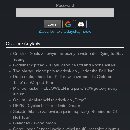
Password
Login
Załóż konto
/
Odzyskaj hasło
Ostatnie Artykuły
Crush of Souls z nowym, mrocznym wideo do „Dying to Stay
Young”
Godsmack przed 700 tys. osób na Pol'and'Rock Festival
The Martyr udostępnia teledysk do „Under the Bell Jar”
Drain oddaje hołd Lou Kollerowi coverem 'It's Clobberin'
Time' na Warped Tour
Michael Kiske: HELLOWEEN ma już w 90% gotowy nowy
album
Opium - debiutancki teledysk do „Dirge”
REZN - Cycles In The Infinite Dream
Suicide Silence zapowiada jesienną trasę „Reminders Of
Hell Tour”
Bleached - Blood Moon
Gene Loves Jezebel wydają winyl na 40. rocznicę albumu