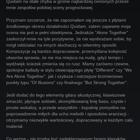
Quidam na stałe chyba w gronie najbardziej cenionych przeze
mnie zespołów polskiej sceny progrockowej.
Przyznam szczerze, że nie zapoznałam się jeszcze z płytami
środkowego okresu działalności Quidam, zatem zapewne moja
ocena nie jest w pełni obiektywna. Jednakże "Alone Together"
zaskoczył mnie na tyle pozytywnie, że nie wyobrażam sobie, by
mógł oddziałać na innych słuchaczy w odwrotny sposób.
Kompozycje są bardzo dopracowane, przemyślana kolejność
utworów sprawia, że nie ma miejsca na nudę, gdyż tempo i
wydźwięk ścieżek zmienia się co rusz. Mamy zarówno rzewne,
spokojne ballady w stylu otwierającego płytę "Different" czy "We
Are Alone Together", jak i szybsze i ostrzejsze brzmieniowo
punkty typu "Of Illusions" czy finalnego "But Strong Together".
Jeśli dodać do tego elementy gitary akustycznej, klawiszowe
smaczki, płynące solówki, skomplikowaną linię basu, czyste i
proste wokalizy, a przede wszystkim - kopalnię pomysłów na
poprowadzenie miłych dla ucha melodii i sposobów aranżacji -
otrzymamy niezwykle wartościowy, dopracowany w każdym calu
materiał.
Co ważne - nie trzeba być zadeklarowanym fanem klasyków