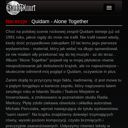
Artykuły
Recenzje
:
Quidam - Alone Together
Użytkownicy
Choć na polskiej scenie rockowej zespół Quidam istnieje już od
1991 roku, jakoś nigdy do mnie nie trafił. Nie trafił nawet wtedy,
Wydarzenia
kiedy dość przypadkowo zakupiłam 10 lat temu jego pierwsze
wydawnictwo - materiał, który jak widać na długo spowodował,
Galeria
że nie miałam siły przekonać się do tej muzyki - aż do teraz...
Album "Alone Together" pojawił się w mojej płytotece równie
Forum
niespodziewanie jak debiutancki krążek, ale co najważniejsze -
skutecznie odmienił mój pogląd o Quidam, oczywiście in plus.
Więcej
Zanim dojdę to przyczyny tego faktu, nadmienię, iż jest mowa tu
o piątym longplayu w karierze zepołu, który nagrywano latem
Login
zeszłego roku w Islands Studio i Teatrze Miejskim w
Inowrocławiu, a zmiksowano w poznańskim studiu Radia
Merkury. Płytę zdobi ciekawa obwoluta i okładka autorstwa
Michała Florczaka, wprost nawiązująca do tytułu wydawnictwa:
"sami razem". Na krążku znajdziemy dziewięć trzymających
równy, wysoki poziom kompozycji, czysto brzmiących i
precyzyjnie zaaranżowanych. Usłyszymy również teksty w