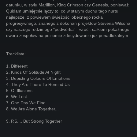
gatunku, w stylu Marillion, King Crimson czy Genesis, ponieważ
Quidam umiejętnie łączy to, co w starym duchu tego nurtu
najlepsze, z powiewem świeżości obecnego rocka
progresywnego, znanego z dokonań projektów Stevena Wilsona
czy naszego rodzimego "podwórka" - wróć!: całkiem pokaźnego
dworu zespołów na poziomie zdecydowanie już ponadlokalnym.
Tracklista:
1. Different
2. Kinds Of Solitude At Night
3. Depicting Colours Of Emotions
4. They Are There To Remind Us
5. Of Illusions
6. We Lost
7. One Day We Find
8. We Are Alone Together...
9. P.S.... But Strong Together