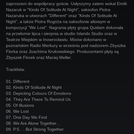
zaproszeni do współpracy goście. Usłyszymy zatem wokal Emilii
Nazaruk w "Kinds Of Solitude At Night", saksofon Piotra
Nazaruka w utworach "Different" oraz "Kinds Of Solitude At
Night", a także Piotra Rogóża na saksofonie altowym w
kompozycji "We Lost". Nagrania płyty grupa Quidam dokonała
na przełomie lipca i sierpnia w studio Islands Studio oraz w
Teatrze Miejskim w Inowrocławiu. Mixów dokonano w
poznańskim Radio Merkury w wrześniu pod nadzorem Zbyszka
Florka oraz Joachima Krukowskiego. Producentami płyty są
Zbyszek Florek oraz Maciej Meller.
Tracklista:
01. Different
02. Kinds Of Solitude At Night
03. Depicting Colours Of Emotions
04. They Are There To Remind Us
05. Of Illusions
06. We Lost
07. One Day We Find
08. We Are Alone Together…
09. P.S. …But Strong Together