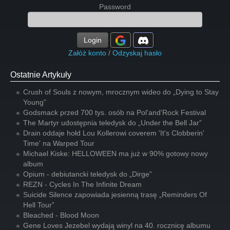
Password
Login
Załóż konto
/
Odzyskaj hasło
Ostatnie Artykuły
Crush of Souls z nowym, mrocznym wideo do „Dying to Stay
Young”
Godsmack przed 700 tys. osób na Pol'and'Rock Festival
The Martyr udostępnia teledysk do „Under the Bell Jar”
Drain oddaje hołd Lou Kollerowi coverem 'It's Clobberin'
Time' na Warped Tour
Michael Kiske: HELLOWEEN ma już w 90% gotowy nowy
album
Opium - debiutancki teledysk do „Dirge”
REZN - Cycles In The Infinite Dream
Suicide Silence zapowiada jesienną trasę „Reminders Of
Hell Tour”
Bleached - Blood Moon
Gene Loves Jezebel wydają winyl na 40. rocznicę albumu