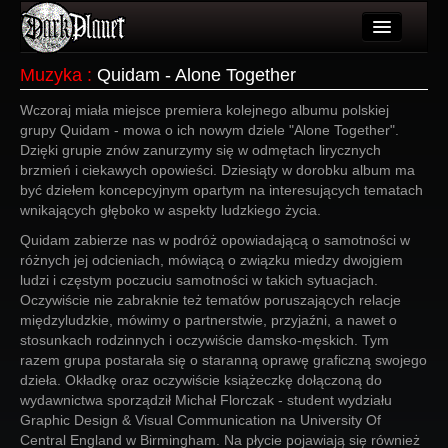
Artykuły
Muzyka
:
Quidam - Alone Together
Użytkownicy
Wczoraj miała miejsce premiera kolejnego albumu polskiej
grupy Quidam - mowa o ich nowym dziele "Alone Together".
Wydarzenia
Dzięki grupie znów zanurzymy się w odmętach lirycznych
brzmień i ciekawych opowieści. Dziesiąty w dorobku album ma
Galeria
być dziełem koncepcyjnym opartym na interesujących tematach
wnikających głęboko w aspekty ludzkiego życia.
Forum
Quidam zabierze nas w podróż opowiadającą o samotności w
różnych jej odcieniach, mówiącą o związku miedzy dwojgiem
Więcej
ludzi i częstym poczuciu samotności w takich sytuacjach.
Oczywiście nie zabraknie też tematów poruszających relacje
Login
międzyludzkie, mówimy o partnerstwie, przyjaźni, a nawet o
stosunkach rodzinnych i oczywiście damsko-męskich. Tym
razem grupa postarała się o staranną oprawę graficzną swojego
dzieła. Okładkę oraz oczywiście książeczkę dołączoną do
wydawnictwa sporządził Michał Florczak - student wydziału
Graphic Design & Visual Communication na University Of
Central England w Birmingham. Na płycie pojawiają się również