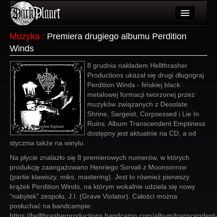
Artykuły
Muzyka
:
Premiera drugiego albumu Perdition
Winds
Użytkownicy
8 grudnia nakładem Hellthrasher
Wydarzenia
Productions ukazał się drugi długograj
Perdition Winds - fińskiej black
Galeria
metalowej formacji tworzonej przez
muzyków związanych z Desolate
Forum
Shrine, Sargeist, Corpsessed i Lie In
Ruins. Album Transcendent Emptiness
Więcej
dostępny jest aktualnie na CD, a od
stycznia także na winylu.
Login
Na płycie znalazło się 8 premierowych numerów, w których
produkcję zaangażowano Henriego Sorvali z Moonsorrow
(partie klawiszy, miks, mastering). Jest to również pierwszy
krążek Perdition Winds, na którym wokalnie udziela się nowy
"nabytek" zespołu, J.I. (Grave Violator). Całości można
posłuchać na bandcampie:
https://hellthrasherproductions.bandcamp.com/album/transcendent