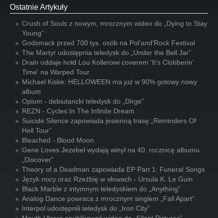
Ostatnie Artykuły
Crush of Souls z nowym, mrocznym wideo do „Dying to Stay
Young”
Godsmack przed 700 tys. osób na Pol'and'Rock Festival
The Martyr udostępnia teledysk do „Under the Bell Jar”
Drain oddaje hołd Lou Kollerowi coverem 'It's Clobberin'
Time' na Warped Tour
Michael Kiske: HELLOWEEN ma już w 90% gotowy nowy
album
Opium - debiutancki teledysk do „Dirge”
REZN - Cycles In The Infinite Dream
Suicide Silence zapowiada jesienną trasę „Reminders Of
Hell Tour”
Bleached - Blood Moon
Gene Loves Jezebel wydają winyl na 40. rocznicę albumu
„Discover”
Theory of a Deadman zapowiada EP Part 1: Funeral Songs
Język nocy oraz Rzeźbię w słowach - Ursula K. Le Guin
Black Marble z intymnym teledyskiem do „Anything”
Analog Dance powraca z mrocznym singlem „Fall Apart”
Interpol udostępnili teledysk do „Iron City”