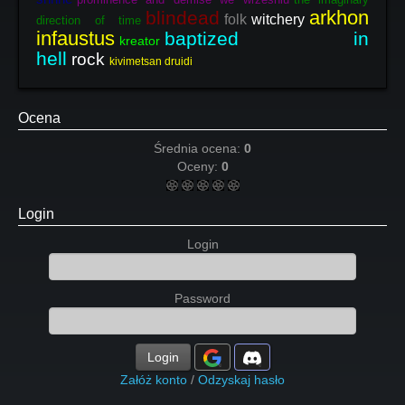
arkhon
blindead
folk
witchery
direction of time
infaustus
baptized in
kreator
hell
rock
kivimetsan druidi
Ocena
Średnia ocena:
0
Oceny:
0
Login
Login
Password
Login
Załóż konto
/
Odzyskaj hasło