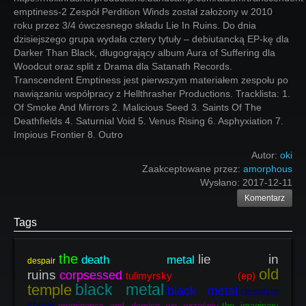
emptiness-2 Zespół Perdition Winds został założony w 2010
roku przez 3/4 ówczesnego składu Lie In Ruins. Do dnia
dzisiejszego grupa wydała cztery tytuły – debiutancką EP-kę dla
Darker Than Black, długogrający album Aura of Suffering dla
Woodcut oraz split z Drama dla Satanath Records.
Transcendent Emptiness jest pierwszym materiałem zespołu po
nawiązaniu współpracy z Hellthrasher Productions. Tracklista: 1.
Of Smoke And Mirrors 2. Malicious Seed 3. Saints Of The
Deathfields 4. Saturnial Void 5. Venus Rising 6. Asphyxiation 7.
Impious Frontier 8. Outro
Autor:
oki
Zaakceptowane przez:
amorphous
Wysłano:
2017-12-11
Komentarz
Tags
the
lie in
death metal
despair
old
ruins
corpsessed
tulimyrsky (ep)
black metal
temple
black metal
desolate
shrine
prominence and demise we wrześniu
the imaginary