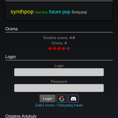
synthpop
future pop
Bodypop
And One
Ocena
Średnia ocena:
4.8
Oceny:
4
Login
Login
Password
Login
Załóż konto
/
Odzyskaj hasło
Ostatnie Artykuły