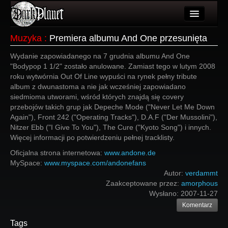
Artykuły
Muzyka
:
Premiera albumu And One przesunięta
Użytkownicy
Wydanie zapowiadanego na 7 grudnia albumu And One
"Bodypop 1 1/2" zostało anulowane. Zamiast tego w lutym 2008
Wydarzenia
roku wytwórnia Out Of Line wypuści na rynek pełny tribute
album z dwunastoma a nie jak wcześniej zapowiadano
Galeria
siedmioma utworami, wśród których znajdą się covery
przebojów takich grup jak Depeche Mode ("Never Let Me Down
Forum
Again"), Front 242 ("Operating Tracks"), D.A.F ("Der Mussolini"),
Nitzer Ebb ("I Give To You"), The Cure ("Kyoto Song") i innych.
Więcej
Więcej informacji po potwierdzeniu pełnej tracklisty.
Oficjalna strona internetowa:
Login
www.andone.de
MySpace:
www.myspace.com/andonefans
Autor:
verdammt
Zaakceptowane przez:
amorphous
Wysłano:
2007-11-27
Komentarz
Tags