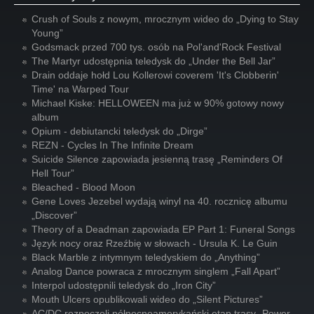
Crush of Souls z nowym, mrocznym wideo do „Dying to Stay
Young”
Godsmack przed 700 tys. osób na Pol'and'Rock Festival
The Martyr udostępnia teledysk do „Under the Bell Jar”
Drain oddaje hołd Lou Kollerowi coverem 'It's Clobberin'
Time' na Warped Tour
Michael Kiske: HELLOWEEN ma już w 90% gotowy nowy
album
Opium - debiutancki teledysk do „Dirge”
REZN - Cycles In The Infinite Dream
Suicide Silence zapowiada jesienną trasę „Reminders Of
Hell Tour”
Bleached - Blood Moon
Gene Loves Jezebel wydają winyl na 40. rocznicę albumu
„Discover”
Theory of a Deadman zapowiada EP Part 1: Funeral Songs
Język nocy oraz Rzeźbię w słowach - Ursula K. Le Guin
Black Marble z intymnym teledyskiem do „Anything”
Analog Dance powraca z mrocznym singlem „Fall Apart”
Interpol udostępnili teledysk do „Iron City”
Mouth Ulcers opublikowali wideo do „Silent Pictures”
AC/DC rozpoczęli północnoamerykański etap trasy „Power