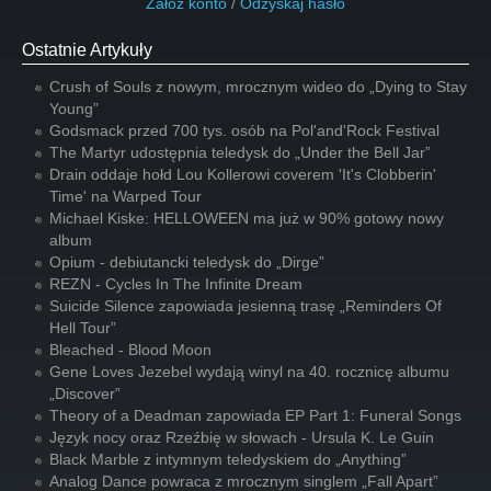
Załóż konto
/
Odzyskaj hasło
Ostatnie Artykuły
Crush of Souls z nowym, mrocznym wideo do „Dying to Stay
Young”
Godsmack przed 700 tys. osób na Pol'and'Rock Festival
The Martyr udostępnia teledysk do „Under the Bell Jar”
Drain oddaje hołd Lou Kollerowi coverem 'It's Clobberin'
Time' na Warped Tour
Michael Kiske: HELLOWEEN ma już w 90% gotowy nowy
album
Opium - debiutancki teledysk do „Dirge”
REZN - Cycles In The Infinite Dream
Suicide Silence zapowiada jesienną trasę „Reminders Of
Hell Tour”
Bleached - Blood Moon
Gene Loves Jezebel wydają winyl na 40. rocznicę albumu
„Discover”
Theory of a Deadman zapowiada EP Part 1: Funeral Songs
Język nocy oraz Rzeźbię w słowach - Ursula K. Le Guin
Black Marble z intymnym teledyskiem do „Anything”
Analog Dance powraca z mrocznym singlem „Fall Apart”