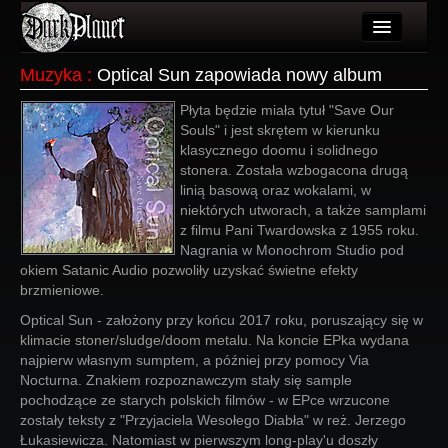
Artykuły
Muzyka
:
Optical Sun zapowiada nowy album
Użytkownicy
Płyta będzie miała tytuł "Save Our
Souls" i jest skrętem w kierunku
Wydarzenia
klasycznego doomu i solidnego
stonera. Została wzbogacona drugą
Galeria
linią basową oraz wokalami, w
niektórych utworach, a także samplami
Forum
z filmu Pani Twardowska z 1955 roku.
Nagrania w Monochrom Studio pod
Więcej
okiem Satanic Audio pozwoliły uzyskać świetne efekty
brzmieniowe.
Login
Optical Sun - założony przy końcu 2017 roku, poruszający się w
klimacie stoner/sludge/doom metalu. Na koncie EPka wydana
najpierw własnym sumptem, a później przy pomocy Via
Nocturna. Znakiem rozpoznawczym stały się sample
pochodzące ze starych polskich filmów - w EPce wrzucone
zostały teksty z "Przyjaciela Wesołego Diabła" w reż. Jerzego
Łukasiewicza. Natomiast w pierwszym long-play'u doszły