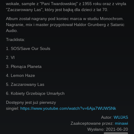
wokale, sample z "Pani Twardowskiej" z 1955 roku oraz z vinyla
"Zaczarowany Las", który jest bajką dla dzieci z lat 70.
Album został nagrany pod koniec marca w studiu Monochrom.
Nagranie, mix i master przygotował Haldor Grunberg z Satanic
Audio.
Tracklista:
1. SOS/Save Our Souls
2. VI
3. Płonąca Planeta
4. Lemon Haze
5. Zaczarowany Las
6. Kobiety Grzebiące Umarłych
Dostępny jest już pierwszy
singiel:
https://www.youtube.com/watch?v=6Aja7WUWSNk
Autor:
WUJAS
Zaakceptowane przez:
minawi
Wysłano:
2021-06-20