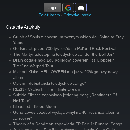
Login
Załóż konto
/
Odzyskaj hasło
Ostatnie Artykuły
Crush of Souls z nowym, mrocznym wideo do „Dying to Stay
Young”
Godsmack przed 700 tys. osób na Pol'and'Rock Festival
The Martyr udostępnia teledysk do „Under the Bell Jar”
Drain oddaje hołd Lou Kollerowi coverem 'It's Clobberin'
Time' na Warped Tour
Michael Kiske: HELLOWEEN ma już w 90% gotowy nowy
album
Opium - debiutancki teledysk do „Dirge”
REZN - Cycles In The Infinite Dream
Suicide Silence zapowiada jesienną trasę „Reminders Of
Hell Tour”
Bleached - Blood Moon
Gene Loves Jezebel wydają winyl na 40. rocznicę albumu
„Discover”
Theory of a Deadman zapowiada EP Part 1: Funeral Songs
Język nocy oraz Rzeźbię w słowach - Ursula K. Le Guin