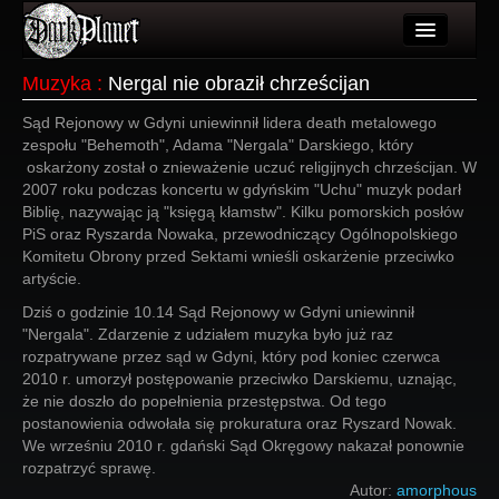
Artykuły
Muzyka
:
Nergal nie obraził chrześcijan
Użytkownicy
Sąd Rejonowy w Gdyni uniewinnił lidera death metalowego
zespołu "Behemoth", Adama "Nergala" Darskiego, który
Wydarzenia
oskarżony został o znieważenie uczuć religijnych chrześcijan. W
2007 roku podczas koncertu w gdyńskim "Uchu" muzyk podarł
Galeria
Biblię, nazywając ją "księgą kłamstw". Kilku pomorskich posłów
PiS oraz Ryszarda Nowaka, przewodniczący Ogólnopolskiego
Forum
Komitetu Obrony przed Sektami wnieśli oskarżenie przeciwko
artyście.
Więcej
Dziś o godzinie 10.14 Sąd Rejonowy w Gdyni uniewinnił
"Nergala". Zdarzenie z udziałem muzyka było już raz
Login
rozpatrywane przez sąd w Gdyni, który pod koniec czerwca
2010 r. umorzył postępowanie przeciwko Darskiemu, uznając,
że nie doszło do popełnienia przestępstwa. Od tego
postanowienia odwołała się prokuratura oraz Ryszard Nowak.
We wrześniu 2010 r. gdański Sąd Okręgowy nakazał ponownie
rozpatrzyć sprawę.
Autor:
amorphous