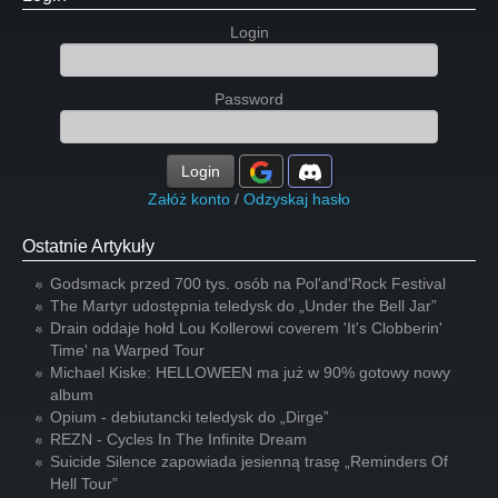
Login
Password
Login
Załóż konto
/
Odzyskaj hasło
Ostatnie Artykuły
Godsmack przed 700 tys. osób na Pol'and'Rock Festival
The Martyr udostępnia teledysk do „Under the Bell Jar”
Drain oddaje hołd Lou Kollerowi coverem 'It's Clobberin'
Time' na Warped Tour
Michael Kiske: HELLOWEEN ma już w 90% gotowy nowy
album
Opium - debiutancki teledysk do „Dirge”
REZN - Cycles In The Infinite Dream
Suicide Silence zapowiada jesienną trasę „Reminders Of
Hell Tour”