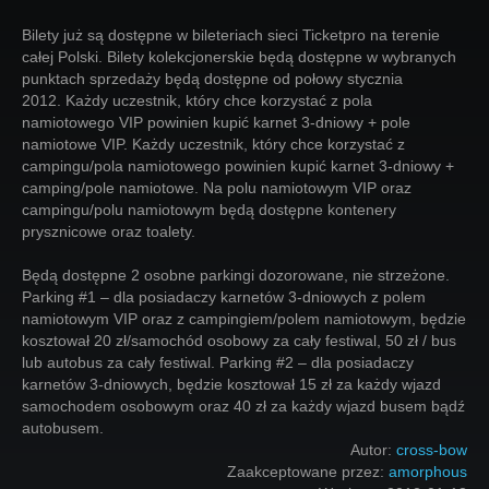
Bilety już są dostępne w bileteriach sieci Ticketpro na terenie
całej Polski. Bilety kolekcjonerskie będą dostępne w wybranych
punktach sprzedaży będą dostępne od połowy stycznia
2012. Każdy uczestnik, który chce korzystać z pola
namiotowego VIP powinien kupić karnet 3-dniowy + pole
namiotowe VIP. Każdy uczestnik, który chce korzystać z
campingu/pola namiotowego powinien kupić karnet 3-dniowy +
camping/pole namiotowe. Na polu namiotowym VIP oraz
campingu/polu namiotowym będą dostępne kontenery
prysznicowe oraz toalety.
Będą dostępne 2 osobne parkingi dozorowane, nie strzeżone.
Parking #1 – dla posiadaczy karnetów 3-dniowych z polem
namiotowym VIP oraz z campingiem/polem namiotowym, będzie
kosztował 20 zł/samochód osobowy za cały festiwal, 50 zł / bus
lub autobus za cały festiwal. Parking #2 – dla posiadaczy
karnetów 3-dniowych, będzie kosztował 15 zł za każdy wjazd
samochodem osobowym oraz 40 zł za każdy wjazd busem bądź
autobusem.
Autor:
cross-bow
Zaakceptowane przez:
amorphous