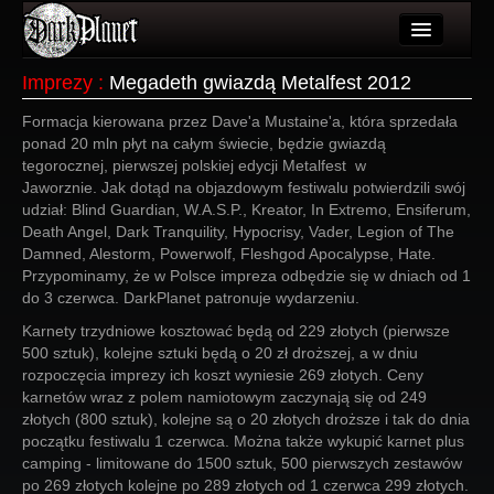
Artykuły
Imprezy
:
Megadeth gwiazdą Metalfest 2012
Użytkownicy
Formacja kierowana przez Dave'a Mustaine'a, która sprzedała
ponad 20 mln płyt na całym świecie, będzie gwiazdą
Wydarzenia
tegorocznej, pierwszej polskiej edycji Metalfest w
Jaworznie. Jak dotąd na objazdowym festiwalu potwierdzili swój
Galeria
udział: Blind Guardian, W.A.S.P., Kreator, In Extremo, Ensiferum,
Death Angel, Dark Tranquility, Hypocrisy, Vader, Legion of The
Forum
Damned, Alestorm, Powerwolf, Fleshgod Apocalypse, Hate.
Przypominamy, że w Polsce impreza odbędzie się w dniach od 1
Więcej
do 3 czerwca. DarkPlanet patronuje wydarzeniu.
Karnety trzydniowe kosztować będą od 229 złotych (pierwsze
Login
500 sztuk), kolejne sztuki będą o 20 zł droższej, a w dniu
rozpoczęcia imprezy ich koszt wyniesie 269 złotych. Ceny
karnetów wraz z polem namiotowym zaczynają się od 249
złotych (800 sztuk), kolejne są o 20 złotych droższe i tak do dnia
początku festiwalu 1 czerwca. Można także wykupić karnet plus
camping - limitowane do 1500 sztuk, 500 pierwszych zestawów
po 269 złotych kolejne po 289 złotych od 1 czerwca 299 złotych.