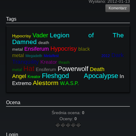
Wysłano:
2012-01-13
Komentarz
Tags
Legion of The
Vader
Hypocrisy
Damned
death
Hypocrisy
Ensiferum
black
metal
Dark
metal
Megadeth
Metalfest 2012
Tranquility
Kreator
thrash
Hat
Powerwolf
Death
Ensiferum
metal
Fleshgod Apocalypse
Angel
In
Kreator
Alestorm
Extremo
W.A.S.P.
Ocena
Średnia ocena:
0
Oceny:
0
Login