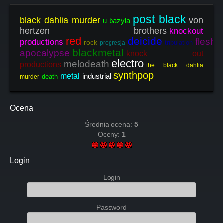
post black
black dahlia murder
von
u bazyla
hertzen brothers
knockout
red
deicide
fleshg
productions
rock
tribulation
progresja
blackmetal
apocalypse
knock out
electro
melodeath
productions
the black dahlia
synthpop
metal
industrial
death
murder
Ocena
Średnia ocena:
5
Oceny:
1
Login
Login
Password