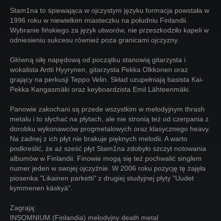
Stam1na to śpiewająca w ojczystym języku formacja powstała w
1996 roku w niewielkim miasteczku na południu Finlandii.
Wybranie fińskiego za język utworów, nie przeszkodziło kapeli w
odniesieniu sukcesu również poza granicami ojczyzny.
Główną siłę napędową od początku stanowią gitarzysta i
wokalista Antti Hyyrynen, gitarzysta Pekka Olkkonen oraz
grający na perkusji Teppo Velin. Skład uzupełniają basista Kai-
Pekka Kangasmäki oraz keyboardzista Emil Lähteenmäki.
Panowie zakochani są przede wszystkim w melodyjnym thrash
metalu i to słychać na płytach, ale nie stronią też od czerpania z
dorobku wykonawców progmetalowych oraz klasycznego heavy.
Na żadnej z ich płyt nie brakuje pięknych melodii. A warto
podkreślić, że aż sześć płyt Stam1na zdobyło szczyt notowania
albumów w Finlandii. Finowie mogą się też pochwalić singlem
numer jeden w swojej ojczyźnie. W 2006 roku pozycję tę zajęła
piosenka "Likainen parketti" z drugiej studyjnej płyty "Uudet
kymmenen käskyä".
Zagrają:
INSOMNIUM (Finlandia) melodyjny death metal