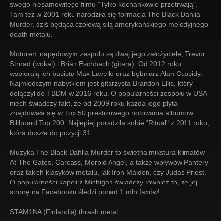
swego niesamowitego filmu "Tylko kochankowie przetrwają".
Tam też w 2001 roku narodziła się formacja The Black Dahlia
Murder, dziś będąca czołową siłą amerykańskiego melodyjnego
death metalu.
Motorem napędowym zespołu są dwaj jego założyciele, Trevor
Strnad (wokal) i Brian Eschbach (gitara). Od 2012 roku
wspierają ich basista Max Lavelle oraz bębniarz Alan Cassidy.
Najmłodszym nabytkiem jest gitarzysta Brandon Ellis, który
dołączył do TBDM w 2016 roku. O popularności zespołu w USA
niech świadczy fakt, że od 2009 roku każda jego płyta
znajdowała się w Top 50 prestiżowego notowania albumów
Billboard Top 200. Najlepiej poradziła sobie "Ritual" z 2011 roku,
która doszła do pozycji 31.
Muzyka The Black Dahlia Murder to świetna mikstura klimatów
At The Gates, Carcass, Morbid Angel, a także wpływów Pantery
oraz takich klasyków metalu, jak Iron Maiden, czy Judas Priest.
O popularności kapeli z Michigan świadczy również to, że jej
stronę na Facebooku śledzi ponad 1 mln fanów!
STAM1NA (Finlandia) thrash metal: