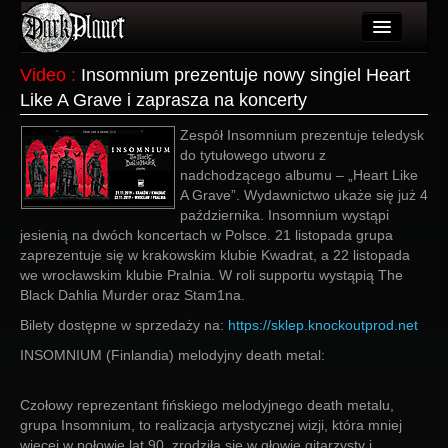
Artykuły
Video
:
Insomnium prezentuje nowy singiel Heart
Like A Grave i zaprasza na koncerty
Użytkownicy
Zespół Insomnium prezentuje teledysk
Wydarzenia
do tytułowego utworu z
nadchodzącego albumu – „Heart Like
Galeria
A Grave”. Wydawnictwo ukaże się już 4
października. Insomnium wystąpi
Forum
jesienią na dwóch koncertach w Polsce. 21 listopada grupa
zaprezentuje się w krakowskim klubie Kwadrat, a 22 listopada
Więcej
we wrocławskim klubie Pralnia. W roli supportu wystąpią The
Black Dahlia Murder oraz Stam1na.
Login
Bilety dostępne w sprzedaży na:
https://sklep.knockoutprod.net
INSOMNIUM (Finlandia) melodyjny death metal:
Czołowy reprezentant fińskiego melodyjnego death metalu,
grupa Insomnium, to realizacja artystycznej wizji, która mniej
więcej w połowie lat 90. zrodziła się w głowie gitarzysty i