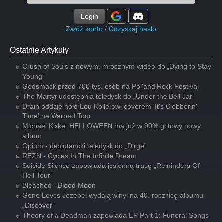
Login
Załóż konto
/
Odzyskaj hasło
Ostatnie Artykuły
Crush of Souls z nowym, mrocznym wideo do „Dying to Stay
Young”
Godsmack przed 700 tys. osób na Pol'and'Rock Festival
The Martyr udostępnia teledysk do „Under the Bell Jar”
Drain oddaje hołd Lou Kollerowi coverem 'It's Clobberin'
Time' na Warped Tour
Michael Kiske: HELLOWEEN ma już w 90% gotowy nowy
album
Opium - debiutancki teledysk do „Dirge”
REZN - Cycles In The Infinite Dream
Suicide Silence zapowiada jesienną trasę „Reminders Of
Hell Tour”
Bleached - Blood Moon
Gene Loves Jezebel wydają winyl na 40. rocznicę albumu
„Discover”
Theory of a Deadman zapowiada EP Part 1: Funeral Songs