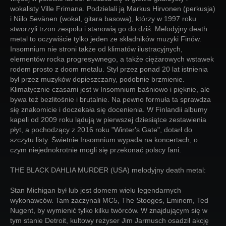
wokalisty Ville Frimana. Podzielali ją Markus Hirvonen (perkusja)
i Niilo Sevänen (wokal, gitara basowa), którzy w 1997 roku
stworzyli trzon zespołu i stanowią go do dziś. Melodyjny death
metal to oczywiście tylko jeden ze składników muzyki Finów.
Insomnium nie stroni także od klimatów ilustracyjnych,
elementów rocka progresywnego, a także ciężarowych wstawek
rodem prosto z doom metalu. Styl przez ponad 20 lat istnienia
był przez muzyków dopieszczany, podobnie brzmienie.
Klimatycznie czasami jest w Insomnium baśniowo i pięknie, ale
bywa też bezlitośnie i brutalnie. Na pewno formuła ta sprawdza
się znakomicie i doczekała się docenienia. W Finlandii albumy
kapeli od 2009 roku lądują w pierwszej dziesiątce zestawienia
płyt, a pochodzący z 2016 roku "Winter's Gate", dotarł do
szczytu listy. Świetnie Insomnium wypada na koncertach, o
czym niejednokrotnie mogli się przekonać polscy fani.
THE BLACK DAHLIA MURDER (USA) melodyjny death metal:
Stan Michigan był lub jest domem wielu legendarnych
wykonawców. Tam zaczynali MC5, The Stooges, Eminem, Ted
Nugent, by wymienić tylko kilku twórców. W znajdującym się w
tym stanie Detroit, kultowy reżyser Jim Jarmusch osadził akcję