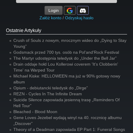
Login
Załóż konto
/
Odzyskaj hasło
Ostatnie Artykuły
Crush of Souls z nowym, mrocznym wideo do „Dying to Stay
Young”
Godsmack przed 700 tys. osób na Pol'and'Rock Festival
The Martyr udostępnia teledysk do „Under the Bell Jar”
Drain oddaje hołd Lou Kollerowi coverem 'It's Clobberin'
Time' na Warped Tour
Michael Kiske: HELLOWEEN ma już w 90% gotowy nowy
album
Opium - debiutancki teledysk do „Dirge”
REZN - Cycles In The Infinite Dream
Suicide Silence zapowiada jesienną trasę „Reminders Of
Hell Tour”
Bleached - Blood Moon
Gene Loves Jezebel wydają winyl na 40. rocznicę albumu
„Discover”
Theory of a Deadman zapowiada EP Part 1: Funeral Songs