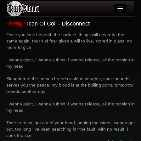
Artykuły
Teksty
:
Icon Of Coil - Disconnect
Użytkownicy
Once you look beneath the surface, things will never be the
same again, touch of fear gives a will to live, stored in glass, no
Wydarzenia
more to give
Galeria
I wanna eject, I wanna submit, I wanna release, all the tension in
my head
Forum
Slaughter of the nerves breeds violent thoughts, sonic sounds
Więcej
serves you the peace, my blood is at the boiling point, tomorrow
breeds another day
Login
I wanna eject, I wanna submit, I wanna release, all the tension in
my head
Time to relax, get out of your head, unplug the wires I wanna get
out, too long I've been searching for the fault, with no result, I
seek the sky