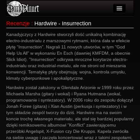
Artykuły
Recenzje
:
Hardwire - Insurrection
Użytkownicy
Kanadyjczycy z Hardwire stworzyli dość unikalną kombinację
electro-industrialu z marszowymi rytmami, która dała w efekcie
Wydarzenia
płytę “Insurrection”. Nagrali 11 nowych utworów, w tym "God
Help Us All" w wykonaniu En Esch (dawniej KMFDM, a obecnie
Galeria
Slick Idiot). "Insurrection" odkrywa mroczne korytarze electro-
industrialu oraz industrial-metalu, ale nie stroni od mieszania
Forum
konwencji. Tematykę płyty obejmują: wojna, kontrola umysłu,
klimaty cyberpunkowe i apokaliptyczne.
Więcej
Hardwire został założony w Glendale Arizonie w 1999 roku przez
Michaela Marsha (gitary i wokal) i Ryana Hutmana (wokal,
Login
programowanie i syntezatory). W 2006 roku do zespołu dołączył
Jonah Foree (gitara) i Xian Austin (perkusja i syntezatory) i w
tym składzie zespól tworzy do dziś. Hardwire ma na swoim
koncie trochę własnego materiału, ale stał się bardziej popularny
dzięki remiksowemu albumowi “Konflict" zawierającemu
przeróbki Angelspit, X-Fusion czy Die Krupps. Kapela zwróciła
na siebie uwagę i zaczęła koncertować wraz z takimi zespołami,