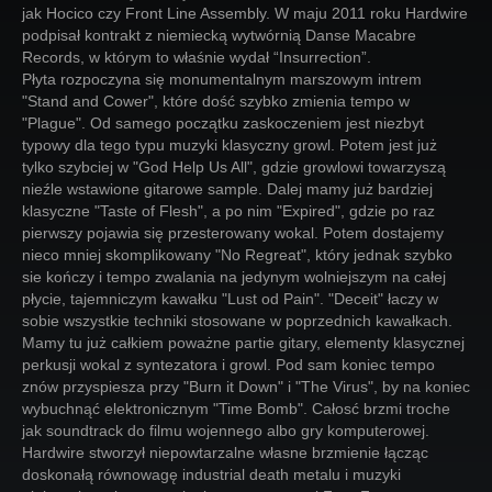
jak Hocico czy Front Line Assembly. W maju 2011 roku Hardwire
podpisał kontrakt z niemiecką wytwórnią Danse Macabre
Records, w którym to właśnie wydał “Insurrection”.
Płyta rozpoczyna się monumentalnym marszowym intrem
"Stand and Cower", które dość szybko zmienia tempo w
"Plague". Od samego początku zaskoczeniem jest niezbyt
typowy dla tego typu muzyki klasyczny growl. Potem jest już
tylko szybciej w "God Help Us All", gdzie growlowi towarzyszą
nieźle wstawione gitarowe sample. Dalej mamy już bardziej
klasyczne "Taste of Flesh", a po nim "Expired", gdzie po raz
pierwszy pojawia się przesterowany wokal. Potem dostajemy
nieco mniej skomplikowany "No Regreat", który jednak szybko
sie kończy i tempo zwalania na jedynym wolniejszym na całej
płycie, tajemniczym kawałku "Lust od Pain". "Deceit" łaczy w
sobie wszystkie techniki stosowane w poprzednich kawałkach.
Mamy tu już całkiem poważne partie gitary, elementy klasycznej
perkusji wokal z syntezatora i growl. Pod sam koniec tempo
znów przyspiesza przy "Burn it Down" i "The Virus", by na koniec
wybuchnąć elektronicznym "Time Bomb". Całosć brzmi troche
jak soundtrack do filmu wojennego albo gry komputerowej.
Hardwire stworzył niepowtarzalne własne brzmienie łącząc
doskonałą równowagę industrial death metalu i muzyki