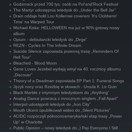
Godsmack przed 700 tys. osób na Pol'and'Rock Festival
The Martyr udostępnia teledysk do „Under the Bell Jar”
Drain oddaje hołd Lou Kollerowi coverem 'It's Clobberin'
Time' na Warped Tour
Michael Kiske: HELLOWEEN ma już w 90% gotowy nowy
album
Opium - debiutancki teledysk do „Dirge”
REZN - Cycles In The Infinite Dream
Suicide Silence zapowiada jesienną trasę „Reminders Of
Hell Tour”
Bleached - Blood Moon
Gene Loves Jezebel wydają winyl na 40. rocznicę albumu
„Discover”
Theory of a Deadman zapowiada EP Part 1: Funeral Songs
Język nocy oraz Rzeźbię w słowach - Ursula K. Le Guin
Black Marble z intymnym teledyskiem do „Anything”
Analog Dance powraca z mrocznym singlem „Fall Apart”
Interpol udostępnili teledysk do „Iron City”
Mouth Ulcers opublikowali wideo do „Silent Pictures”
AC/DC rozpoczęli północnoamerykański etap trasy „Power
Up” w Charlotte
Public Opinion – nowy teledysk do „I Pay Everyone I Still