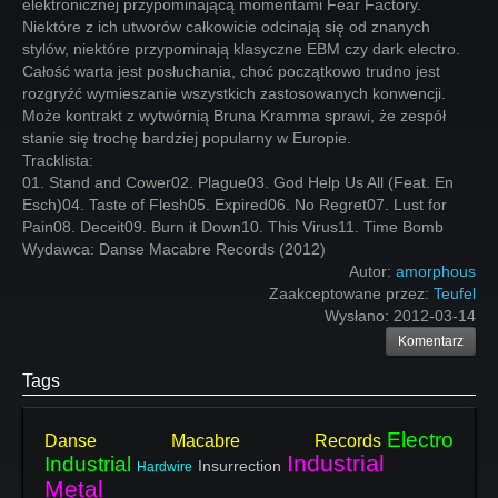
elektronicznej przypominającą momentami Fear Factory.
Niektóre z ich utworów całkowicie odcinają się od znanych
stylów, niektóre przypominają klasyczne EBM czy dark electro.
Całość warta jest posłuchania, choć początkowo trudno jest
rozgryźć wymieszanie wszystkich zastosowanych konwencji.
Może kontrakt z wytwórnią Bruna Kramma sprawi, że zespół
stanie się trochę bardziej popularny w Europie.
Tracklista:
01. Stand and Cower02. Plague03. God Help Us All (Feat. En
Esch)04. Taste of Flesh05. Expired06. No Regret07. Lust for
Pain08. Deceit09. Burn it Down10. This Virus11. Time Bomb
Wydawca: Danse Macabre Records (2012)
Autor:
amorphous
Zaakceptowane przez:
Teufel
Wysłano:
2012-03-14
Komentarz
Tags
Electro
Danse Macabre Records
Industrial
Industrial
Insurrection
Hardwire
Metal