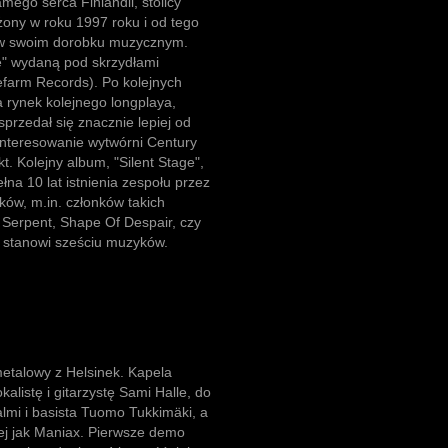
ego serca Finlandii, stolicy
żony w roku 1997 roku i od tego
 w swoim dorobku muzycznym.
le" wydaną pod skrzydłami
farm Records). Po kolejnych
a rynek kolejnego longplaya,
przedał się znacznie lepiej od
interesowanie wytwórni Century
t. Kolejny album, "Silent Stage",
łna 10 lat istnienia zespołu przez
ków, m.in. członków takich
y Serpent, Shape Of Despair, czy
u stanowi sześciu muzyków.
metalowy z Helsinek. Kapela
alistę i gitarzystę Sami Halle, do
almi i basista Tuomo Tukkimäki, a
zej jak Maniax. Pierwsze demo