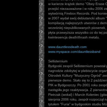
w karierze krążek demo "Obey Erase O
przejść niezauważone i w roku 2006 zes
wytwórnią Firebox Records. Pod koniec
w 2007 wydał swój debiutancki album "
kompilacją najlepszych utworów z dem
wcześniej niepublikowanych piosenek, 
płyta przewyższa wszystko co do tej por
kwintesencja death/thrash metalu.
www.dauntlessdeath.com
www.myspace.com/dauntlessband
Sellisternium
Bydgoski zespół Sellisternium powstał 
nagrodzie zdobytej w plebiscycie org
Ośrodek Kultury "Muzyczny Ogród" zesp
pierwsze demo. Stało się to 2 paździe
PIK w Bydgoszczy. Po 2001 roku zespół
nastąpiła jego reaktywacja. Z pierwotne
Pietrzak (wokal) i Marcin Koleniec (git
sierpnia 2006 roku, zespół rozpoczął
tytułem "Furia" w bydgoskim studiu Mó