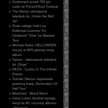
Godsmack przed 700 tys.
osób na Pol'and'Rock Festival
The Martyr udostępnia
teledysk do „Under the Bell
Jar”
Drain oddaje hołd Lou
Kollerowi coverem 'It's
Clobberin' Time' na Warped
Tour
Michael Kiske: HELLOWEEN
ma już w 90% gotowy nowy
album
Opium - debiutancki teledysk
do „Dirge”
REZN - Cycles In The Infinite
Dream
Suicide Silence zapowiada
jesienną trasę „Reminders Of
Hell Tour”
Bleached - Blood Moon
Gene Loves Jezebel wydają
winyl na 40. rocznicę albumu
„Discover”