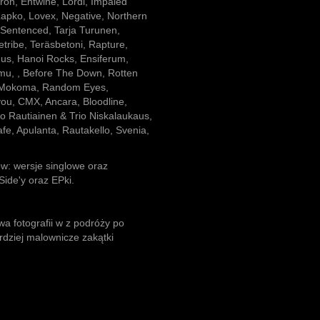
ron, Entwine, Lordi, Impaled
Lapko, Lovex, Negative, Northern
 Sentenced, Tarja Turunen,
retribe, Teräsbetoni, Rapture,
suus, Hanoi Rocks, Ensiferum,
rmu, , Before The Down, Rotten
w, Mokoma, Random Eyes,
you, CMX, Ancara, Bloodline,
mo Rautiainen & Trio Niskalaukaus,
afe, Apulanta, Rautakello, Svenia,
w: wersje singlowe oraz
Side'y oraz EPki.
a fotografii w z podróży po
rdziej malownicze zakątki