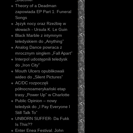
Theory of a Deadman
zapowiada EP Part 1: Funeral
Songs
Język nocy oraz Rzeźbię w
słowach - Ursula K. Le Guin
Black Marble z intymnym
teledyskiem do „Anything”
Analog Dance powraca z
mrocznym singlem „Fall Apart”
Interpol udostępnili teledysk
do „Iron City”
Mouth Ulcers opublikowali
wideo do „Silent Pictures”
AC/DC rozpoczęli
północnoamerykański etap
trasy „Power Up” w Charlotte
Public Opinion – nowy
teledysk do „I Pay Everyone I
Still Talk To”
UNBORN SUFFER- Da Fukk
Is This??
Enter Enea Festival. John