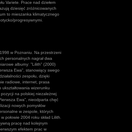
łu Variete. Prace nad dziełem
kazują dziesięć zróżnicowanych
erium to mieszanka klimatycznego
gotycko/progresywnymi.
u 1998 w Poznaniu. Na przestrzeni
ach personalnych nagrał dwa
arowe albumy: "Lilith" (2000)
ierwsza Ewa", stanowiący swego
iałalności zespołu, dzięki
ie radiowe, internet, prasa
do ukształtowania wizerunku
pozycji na polskiej niezależnej
Pierwsza Ewa", nieodparta chęć
lizacji nowych pomysłów
rsonalne w zespole, których
w połowie 2004 roku skład Lilith.
nsywną pracę nad kolejnym
ierwszym efektem prac w