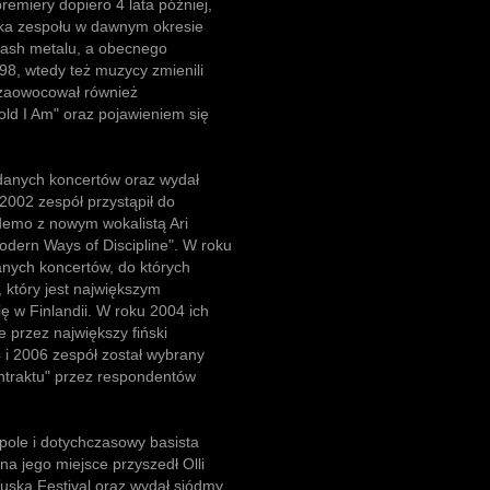
remiery dopiero 4 lata później,
yka zespołu w dawnym okresie
rash metalu, a obecnego
98, wtedy też muzycy zmienili
 zaowocował również
ld I Am" oraz pojawieniem się
udanych koncertów oraz wydał
 2002 zespół przystąpił do
demo z nowym wokalistą Ari
dern Ways of Discipline". W roku
anych koncertów, do których
, który jest największym
 w Finlandii. W roku 2004 ich
przez największy fiński
 i 2006 zespół został wybrany
ntraktu" przez respondentów
pole i dotychczasowy basista
a jego miejsce przyszedł Olli
uska Festival oraz wydał siódmy