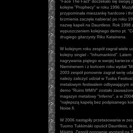
"Face The Fact" doczekało się swojej p
kolejne "Prophecy" w roku 1996. Muz
przypominała mieszankę hardcore i th
brzmienia zaczęła nabierać po roku 19
nazwę kapeli na Dauntless. Rok 1998
wypuszczeniem kolejnego demo pt. "Co
drugiego gitarzysty Riku Katainena.
W kolejnym roku zespół zagrał wiele 
kolejny singiel - "Inhumankind". Latem
nagrywania piątego w swojej karierze 
Nieminenem i z końcem roku wydał "Mo
2003 zespół ponownie zagrał serię ud
należy zaliczyć udział w Tuska Festival
metalowym festiwalem odbywającym się
demo "Ruins MMIV" zostało zauważone 
magazyn metalowy "Inferno", a w 2004
"najlepszą kapelą bez podpisanego ko
Noise.fi.
W 2006 nastąpiły przetasowania w zes
Tuomo Tukkimäki opuścił Dauntless, a n
Määttä. Zespół ponownie wystąpił na T