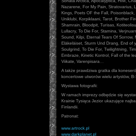
Sonata Arctica, Apocalyptica, HIM, Cha
Nazarene, For My Pain, Stratovarius, 
Kings, Poets OF the Fall, Poisonblack,
Uniklubi, Korpiklaani, Tarot, Brother Fi
Shamrain, Bloodpit, Turisas, Kotiteoli
Lullacry, To Die For, Stamina, Verjnua
Sound, Kilpi, Eternal Tears Of Sorro
Eläkeläiset, Sturm Und Drang, End of 
Soulgrind, To Die For, Twilightning, Ti
Embraze, Kinetic Kontrol, Fall of the le
Viikate, Varenpisara…
A także prawdziwa gratka dla koneseró
koncertowe utworów wielu artystów, B-
Wystawa fotografii:
W ramach imprezy odbędzie się wystaw
Krainie Tysiąca Jezior ukazujące najba
Finlandii.
Patronat:
www.artrock.pl
www.darkplanet.pl