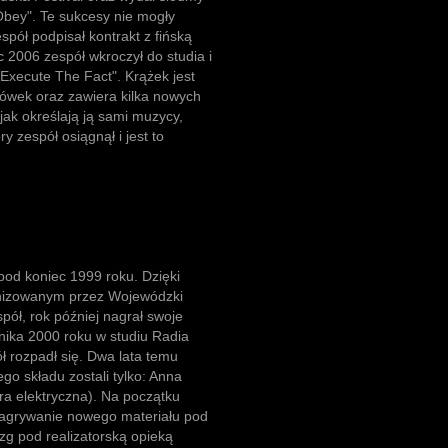
bey". Te sukcesy nie mogły
pół podpisał kontrakt z fińską
 2006 zespół wkroczył do studia i
Execute The Fact". Krążek jest
ówek oraz zawiera kilka nowych
jak określają ją sami muzycy,
y zespół osiągnął i jest to
pod koniec 1999 roku. Dzięki
anizowanym przez Wojewódzki
ół, rok później nagrał swoje
rnika 2000 roku w studiu Radia
 rozpadł się. Dwa lata temu
go składu zostali tylko: Anna
ara elektryczna). Na początku
 nagrywanie nowego materiału pod
zg pod realizatorską opieką