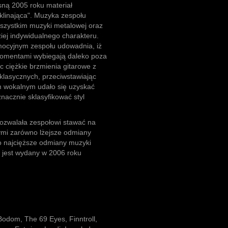
sną 2005 roku materiał
linająca". Muzyka zespołu
szystkim muzyki metalowej oraz
iej indywidualnego charakteru.
mocyjnym zespołu udowadnia, iż
momentami wybiegają daleko poza
c ciężkie brzmienia gitarowe z
klasycznych, przeciwstawiając
m wokalnym udało się uzyskać
znacznie sklasyfikować styl
ozwalała zespołowi stawać na
ymi zarówno lżejsze odmiany
 najcięższe odmiany muzyki
 jest wydany w 2006 roku
Bodom, The 69 Eyes, Finntroll,