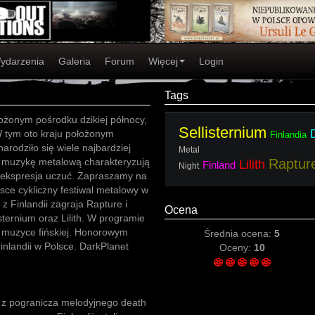
ydarzenia
Galeria
Forum
Więcej
Login
Tags
ożonym pośrodku dzikiej północy,
Sellisternium
 W tym oto kraju położonym
Finlandia
rodziło się wiele najbardziej
Metal
 muzykę metalową charakteryzują
Raptur
Lilith
Finland
Night
z ekspresja uczuć. Zapraszamy na
ce cykliczny festiwal metalowy w
 z Finlandii zagraja Rapture i
Ocena
sternium oraz Lilith. W programie
zy muzyce fińskiej. Honorowym
Średnia ocena:
5
nlandii w Polsce. DarkPlanet
Oceny:
10
ę z pogranicza melodyjnego death