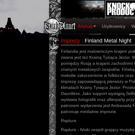
Artykuły
Użytkownicy
W
Imprezy
:
Finland Metal Night
Finlandia jest malowniczym krajem poł
zwana jest też Krainą Tysiąca Jezior.
pomiędzy Rosją a krajami zachodnimi na
znanych metalowych zespołów. Fińską
melodie zakorzenione w folklorze ora
imprezę zapowiadającą pierwszy w Pols
klimatach Krainy Tysiąca Jezior. Prosto
Dauntless. Jako support wystąpią Selli
wystawa fotografiii oraz afterparty pr
patronem wydarzenia jest Ambasada Fi
patronuje medialnie imprezie.
Rapture
Rapture - fiński zespół grający muzyk