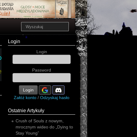
Login
Login
Dauntless
Finland
Password
e
Login
Załóż konto
/
Odzyskaj hasło
Ostatnie Artykuły
Crush of Souls z nowym,
mrocznym wideo do „Dying to
Stay Young”