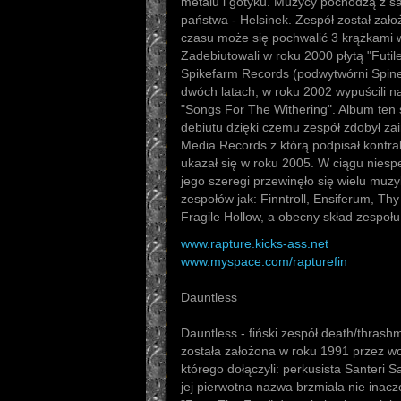
metalu i gotyku. Muzycy pochodzą z sam
państwa - Helsinek. Zespół został zało
czasu może się pochwalić 3 krążkami
Zadebiutowali w roku 2000 płytą "Futi
Spikefarm Records (podwytwórni Spine
dwóch latach, w roku 2002 wypuścili n
"Songs For The Withering". Album ten s
debiutu dzięki czemu zespół zdobył za
Media Records z którą podpisał kontrak
ukazał się w roku 2005. W ciągu niespe
jego szeregi przewinęło się wielu muzy
zespołów jak: Finntroll, Ensiferum, Th
Fragile Hollow, a obecny skład zespoł
www.rapture.kicks-ass.net
www.myspace.com/rapturefin
Dauntless
Dauntless - fiński zespół death/thrash
została założona w roku 1991 przez wok
którego dołączyli: perkusista Santeri S
jej pierwotna nazwa brzmiała nie inac