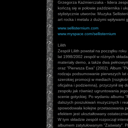
Grzegorza Kaźmierczaka - lidera zespo
kończą się w połowie października i u
stylistycznie utworów. Muzyka Sellist
art rocka i metalu z dużymi wpływami 
www.sellisternium.com
www.myspace.com/sellisternium
Lilith
Zespół Lilith powstał na początku rok
lat 1998/2002 zespół w różnych skład
materiały demo, a także dwa pełnowymi
oraz "Pierwsza Ewa" (2002). Album "P
rodzaju podsumowanie pierwszych lat dz
szerokiej promocji w mediach (rozgłośn
oficjalna i podziemna), przyczynił się 
zespołu jak również ugruntowania jego 
scenie gotyckiej. Po wydaniu albumu "
dalszych poszukiwań muzycznych i rea
spowodowała kolejne przetasowania pe
efektem jest ukształtowany ostatecznie 
W tym składzie zespół rozpoczął inte
albumem zatytułowanym "Zaświaty". P