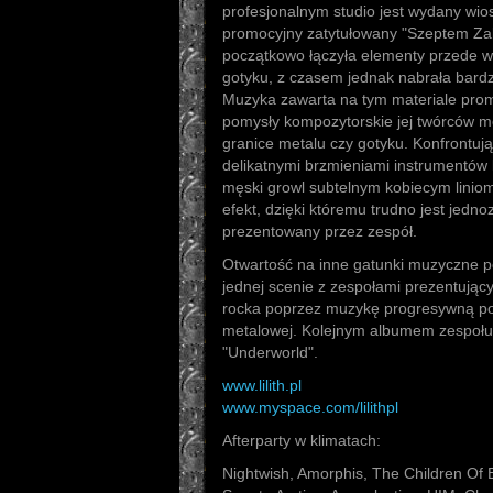
profesjonalnym studio jest wydany wio
promocyjny zatytułowany "Szeptem Zak
początkowo łączyła elementy przede w
gotyku, z czasem jednak nabrała bardz
Muzyka zawarta na tym materiale pro
pomysły kompozytorskie jej twórców 
granice metalu czy gotyku. Konfrontują
delikatnymi brzmieniami instrumentów 
męski growl subtelnym kobiecym linio
efekt, dzięki któremu trudno jest jedno
prezentowany przez zespół.
Otwartość na inne gatunki muzyczne p
jednej scenie z zespołami prezentując
rocka poprzez muzykę progresywną po
metalowej. Kolejnym albumem zespołu
"Underworld".
www.lilith.pl
www.myspace.com/lilithpl
Afterparty w klimatach:
Nightwish, Amorphis, The Children Of 