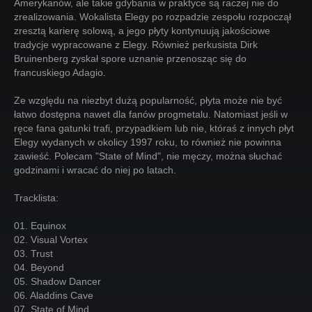
Amerykanów, ale takie gdybania w praktyce są raczej nie do
zrealizowania. Wokalista Elegy po rozpadzie zespołu rozpoczął
zresztą karierę solową, a jego płyty kontynuują jakościowe
tradycje wypracowane z Elegy. Również perkusista Dirk
Bruinenberg zyskał spore uznanie przenosząc się do
francuskiego Adagio.
Ze względu na niezbyt dużą popularność, płyta może nie być
łatwo dostępna nawet dla fanów progmetalu. Natomiast jeśli w
ręce fana gatunki trafi, przypadkiem lub nie, któraś z innych płyt
Elegy wydanych w okolicy 1997 roku, to również nie powinna
zawieść. Polecam "State of Mind", nie męczy, można słuchać
godzinami i wracać do niej po latach.
Tracklista:
01. Equinox
02. Visual Vortex
03. Trust
04. Beyond
05. Shadow Dancer
06. Aladdins Cave
07. State of Mind