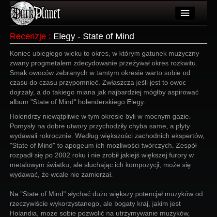
Artykuły
Recenzje
:
Elegy - State of Mind
Użytkownicy
Koniec ubiegłego wieku to okres, w którym gatunek muzyczny
zwany progmetalem zdecydowanie przeżywał okres rozkwitu.
Wydarzenia
Smak owoców zebranych w tamtym okresie warto sobie od
czasu do czasu przypomnieć. Zwłaszcza jeśli jest to owoc
Galeria
dojrzały, a do takiego miana jak najbardziej mógłby aspirować
album "State of Mind" holenderskiego Elegy.
Forum
Holendrzy niewątpliwie w tym okresie byli w mocnym gazie.
Pomysły na dobre utwory przychodziły chyba same, a płyty
Więcej
wydawali rokrocznie. Według większości zachodnich ekspertów,
"State of Mind" to apogeum ich możliwości twórczych. Zespół
Login
rozpadł się po 2002 roku i nie zrobił jakiejś większej furory w
metalowym światku, ale słuchając ich kompozycji, może się
wydawać, że wcale nie zamierzał.
Na "State of Mind" słychać dużo większy potencjał muzyków od
rzeczywiście wykorzystanego, ale bogaty kraj, jakim jest
Holandia, może sobie pozwolić na utrzymywanie muzyków,