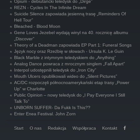
Opium - debiutancki teledysk do „Dirge”
REZN - Cycles In The Infinite Dream
Suicide Silence zapowiada jesienną trasę „Reminders Of
Hell Tour”
Bleached - Blood Moon
Gene Loves Jezebel wydają winyl na 40. rocznicę albumu
„Discover”
Theory of a Deadman zapowiada EP Part 1: Funeral Songs
Język nocy oraz Rzeźbię w słowach - Ursula K. Le Guin
Black Marble z intymnym teledyskiem do „Anything”
Analog Dance powraca z mrocznym singlem „Fall Apart”
Interpol udostępnili teledysk do „Iron City”
Mouth Ulcers opublikowali wideo do „Silent Pictures”
AC/DC rozpoczęli północnoamerykański etap trasy „Power
Up” w Charlotte
Public Opinion – nowy teledysk do „I Pay Everyone I Still
Talk To”
UNBORN SUFFER- Da Fukk Is This??
Enter Enea Festival. John Zorn
Start
O nas
Redakcja
Współpraca
Kontakt