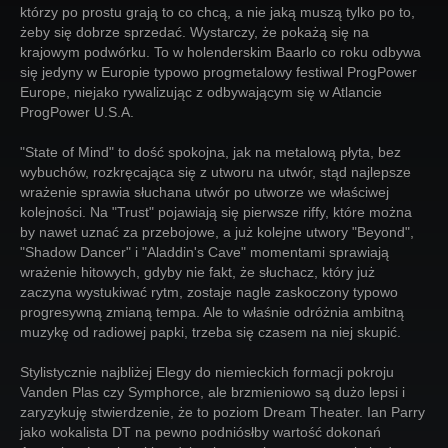
którzy po prostu grają to co chcą, a nie jaką muszą tylko po to,
żeby się dobrze sprzedać. Wystarczy, że pokażą się na
krajowym podwórku. To w holenderskim Baarlo co roku odbywa
się jedyny w Europie typowo progmetalowy festiwal ProgPower
Europe, niejako rywalizując z odbywającym się w Atlancie
ProgPower U.S.A.
"State of Mind" to dość spokojna, jak na metalową płyta, bez
wybuchów, rozkręcająca się z utworu na utwór, stąd najlepsze
wrażenie sprawia słuchana utwór po utworze we właściwej
kolejności. Na "Trust" pojawiają się pierwsze riffy, które można
by nawet uznać za przebojowe, a już kolejne utwory "Beyond",
"Shadow Dancer" i "Aladdin's Cave" momentami sprawiają
wrażenie hitowych, gdyby nie fakt, że słuchacz, który już
zaczyna wystukiwać rytm, zostaje nagle zaskoczony typowo
progresywną zmianą tempa. Ale to właśnie odróżnia ambitną
muzykę od radiowej papki, trzeba się czasem na niej skupić.
Stylistycznie najbliżej Elegy do niemieckich formacji pokroju
Vanden Plas czy Symphorce, ale brzmieniowo są dużo lepsi i
zaryzykuję stwierdzenie, że to poziom Dream Theater. Ian Parry
jako wokalista DT na pewno podniósłby wartość dokonań