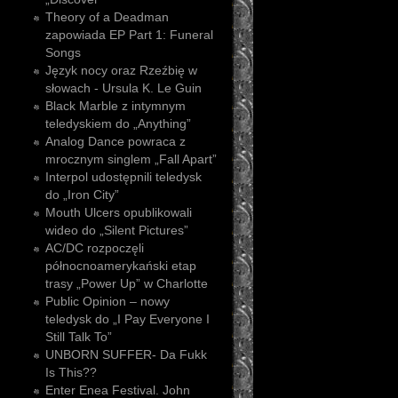
Theory of a Deadman
zapowiada EP Part 1: Funeral
Songs
Język nocy oraz Rzeźbię w
słowach - Ursula K. Le Guin
Black Marble z intymnym
teledyskiem do „Anything”
Analog Dance powraca z
mrocznym singlem „Fall Apart”
Interpol udostępnili teledysk
do „Iron City”
Mouth Ulcers opublikowali
wideo do „Silent Pictures”
AC/DC rozpoczęli
północnoamerykański etap
trasy „Power Up” w Charlotte
Public Opinion – nowy
teledysk do „I Pay Everyone I
Still Talk To”
UNBORN SUFFER- Da Fukk
Is This??
Enter Enea Festival. John