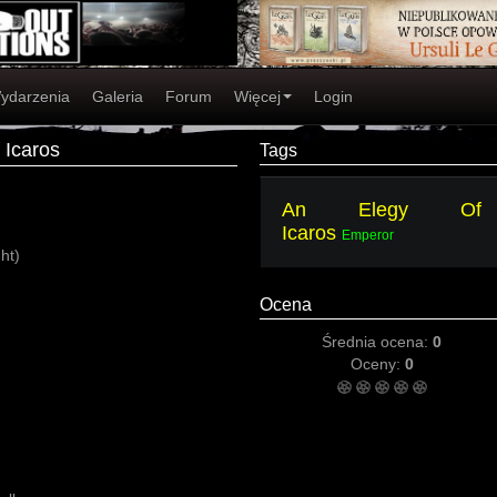
ydarzenia
Galeria
Forum
Więcej
Login
 Icaros
Tags
An Elegy Of
Icaros
Emperor
ht)
Ocena
Średnia ocena:
0
Oceny:
0