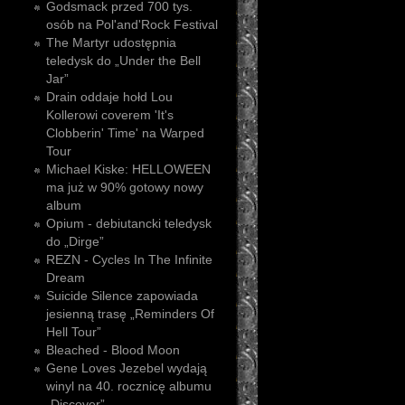
Godsmack przed 700 tys.
osób na Pol'and'Rock Festival
The Martyr udostępnia
teledysk do „Under the Bell
Jar”
Drain oddaje hołd Lou
Kollerowi coverem 'It's
Clobberin' Time' na Warped
Tour
Michael Kiske: HELLOWEEN
ma już w 90% gotowy nowy
album
Opium - debiutancki teledysk
do „Dirge”
REZN - Cycles In The Infinite
Dream
Suicide Silence zapowiada
jesienną trasę „Reminders Of
Hell Tour”
Bleached - Blood Moon
Gene Loves Jezebel wydają
winyl na 40. rocznicę albumu
„Discover”