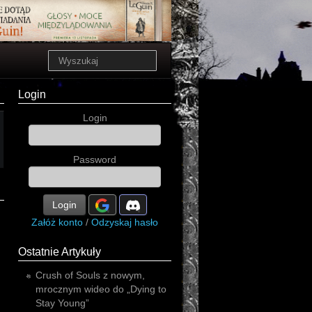
Login
Login
Password
Login
Załóż konto
/
Odzyskaj hasło
Ostatnie Artykuły
Crush of Souls z nowym,
mrocznym wideo do „Dying to
Stay Young”