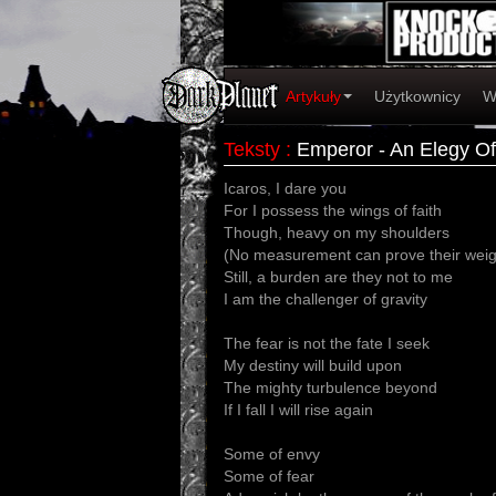
Artykuły
Użytkownicy
W
Teksty
:
Emperor - An Elegy Of
Icaros, I dare you
For I possess the wings of faith
Though, heavy on my shoulders
(No measurement can prove their weig
Still, a burden are they not to me
I am the challenger of gravity
The fear is not the fate I seek
My destiny will build upon
The mighty turbulence beyond
If I fall I will rise again
Some of envy
Some of fear