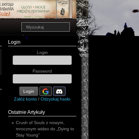
Login
Login
Password
Login
Załóż konto
/
Odzyskaj hasło
Ostatnie Artykuły
Crush of Souls z nowym,
mrocznym wideo do „Dying to
Stay Young”