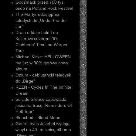
Godsmack przed 700 tys.
osób na Pol'and'Rock Festival
The Martyr udostępnia
teledysk do „Under the Bell
Jar”
Drain oddaje hołd Lou
Kollerowi coverem 'It's
Clobberin' Time' na Warped
Tour
Michael Kiske: HELLOWEEN
ma już w 90% gotowy nowy
album
Opium - debiutancki teledysk
do „Dirge”
REZN - Cycles In The Infinite
Dream
Suicide Silence zapowiada
jesienną trasę „Reminders Of
Hell Tour”
Bleached - Blood Moon
Gene Loves Jezebel wydają
winyl na 40. rocznicę albumu
„Discover”