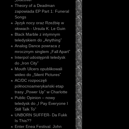
Theory of a Deadman
zapowiada EP Part 1: Funeral
Songs
Język nocy oraz Rzeźbię w
słowach - Ursula K. Le Guin
Black Marble z intymnym
teledyskiem do „Anything”
Analog Dance powraca z
mrocznym singlem „Fall Apart”
Interpol udostępnili teledysk
do „Iron City”
Mouth Ulcers opublikowali
wideo do „Silent Pictures”
AC/DC rozpoczęli
północnoamerykański etap
trasy „Power Up” w Charlotte
Public Opinion – nowy
teledysk do „I Pay Everyone I
Still Talk To”
UNBORN SUFFER- Da Fukk
Is This??
Enter Enea Festival. John