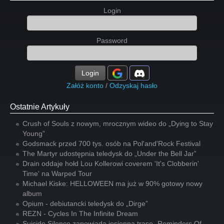
Login
Password
Login
Załóż konto
/
Odzyskaj hasło
Ostatnie Artykuły
Crush of Souls z nowym, mrocznym wideo do „Dying to Stay
Young”
Godsmack przed 700 tys. osób na Pol'and'Rock Festival
The Martyr udostępnia teledysk do „Under the Bell Jar”
Drain oddaje hołd Lou Kollerowi coverem 'It's Clobberin'
Time' na Warped Tour
Michael Kiske: HELLOWEEN ma już w 90% gotowy nowy
album
Opium - debiutancki teledysk do „Dirge”
REZN - Cycles In The Infinite Dream
Suicide Silence zapowiada jesienną trasę „Reminders Of