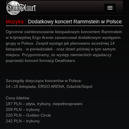
Artykuły
Muzyka
:
Dodatkowy koncert Rammstein w Polsce
Użytkownicy
Ogromne zainteresowanie listopadowym koncertem Rammstein
w trójmiejskiej Ergo Arenie zaowocował dodatkowym występem
Wydarzenia
grupy w Polsce. Zespół wystąpi jak planowano wcześniej 14
listopada - w poniedziałek - oraz dzień później w tym samym
Galeria
miejscu. Przypominamy, że występ niemieckich wyjadaczy
poprzedzi koncert formacji Deathstars.
Forum
Więcej
Szczegóły dotyczące koncertów w Polsce:
14 i 15 listopada, ERGO ARENA, Gdańsk/Sopot
Login
Ceny biletów:
187 PLN – płyta, trybuny, niepełnosprawni
209 PLN – trybuny
220 PLN – Golden Circle
242 PLN – trybuny