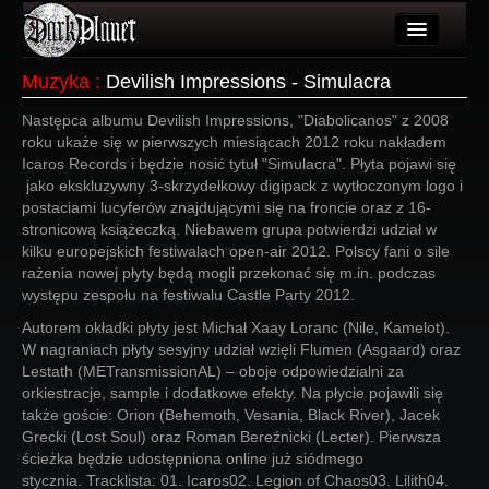
Artykuły
Muzyka
:
Devilish Impressions - Simulacra
Użytkownicy
Następca albumu Devilish Impressions, "Diabolicanos" z 2008
roku ukaże się w pierwszych miesiącach 2012 roku nakładem
Wydarzenia
Icaros Records i będzie nosić tytuł "Simulacra". Płyta pojawi się
jako ekskluzywny 3-skrzydełkowy digipack z wytłoczonym logo i
Galeria
postaciami lucyferów znajdującymi się na froncie oraz z 16-
stronicową książeczką. Niebawem grupa potwierdzi udział w
Forum
kilku europejskich festiwalach open-air 2012. Polscy fani o sile
rażenia nowej płyty będą mogli przekonać się m.in. podczas
Więcej
występu zespołu na festiwalu Castle Party 2012.
Autorem okładki płyty jest Michał Xaay Loranc (Nile, Kamelot).
Login
W nagraniach płyty sesyjny udział wzięli Flumen (Asgaard) oraz
Lestath (METransmissionAL) – oboje odpowiedzialni za
orkiestracje, sample i dodatkowe efekty. Na płycie pojawili się
także goście: Orion (Behemoth, Vesania, Black River), Jacek
Grecki (Lost Soul) oraz Roman Bereźnicki (Lecter). Pierwsza
ścieżka będzie udostępniona online już siódmego
stycznia. Tracklista: 01. Icaros02. Legion of Chaos03. Lilith04.