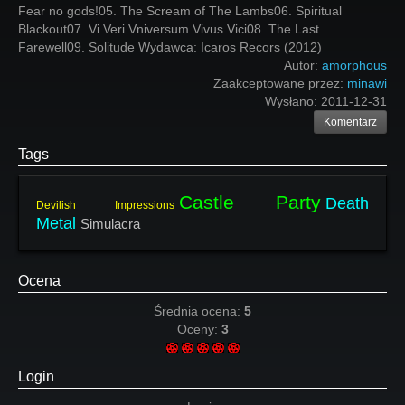
Fear no gods!05. The Scream of The Lambs06. Spiritual
Blackout07. Vi Veri Vniversum Vivus Vici08. The Last
Farewell09. Solitude Wydawca: Icaros Recors (2012)
Autor:
amorphous
Zaakceptowane przez:
minawi
Wysłano:
2011-12-31
Komentarz
Tags
Castle Party
Death
Devilish Impressions
Metal
Simulacra
Ocena
Średnia ocena:
5
Oceny:
3
Login