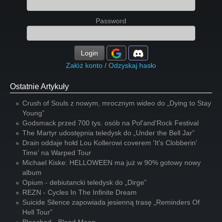
Password
Login
Załóż konto
/
Odzyskaj hasło
Ostatnie Artykuły
Crush of Souls z nowym, mrocznym wideo do „Dying to Stay
Young”
Godsmack przed 700 tys. osób na Pol'and'Rock Festival
The Martyr udostępnia teledysk do „Under the Bell Jar”
Drain oddaje hołd Lou Kollerowi coverem 'It's Clobberin'
Time' na Warped Tour
Michael Kiske: HELLOWEEN ma już w 90% gotowy nowy
album
Opium - debiutancki teledysk do „Dirge”
REZN - Cycles In The Infinite Dream
Suicide Silence zapowiada jesienną trasę „Reminders Of
Hell Tour”