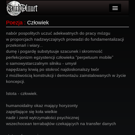
Artykuły
Poezja
:
Człowiek
Użytkownicy
nabór pospolitych uczuć adekwatnych do pracy mózgu
w proporcjach nadzwyczajnych prowadzi do fundamentalizacji
Wydarzenia
przekonań i wiary...
dumę i pogardę substytuuje szacunek i skromność
Galeria
perfekcjonizm egzystencji człowieka "perpetuum mobile"
o samowystarczalnym silniku - umysł
Forum
napędzany krwią po stokroć najdoskonalszy twór
z możliwością konstrukcji i demontażu zainstalowanych w życie
Więcej
koncepcji.
Login
Istota - człowiek.
humanoidalny okaz mający horyzonty
zapętlające się koła wielkie
nadir i zenit wytrzymałości psychicznej
wszechocean terrabajtów czekających na transfer danych