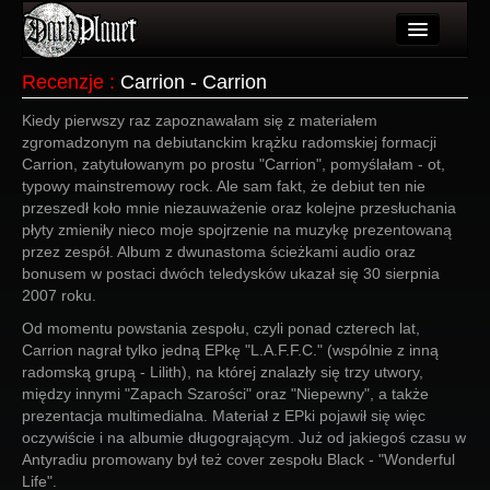
Artykuły
Recenzje
:
Carrion - Carrion
Użytkownicy
Kiedy pierwszy raz zapoznawałam się z materiałem
zgromadzonym na debiutanckim krążku radomskiej formacji
Wydarzenia
Carrion, zatytułowanym po prostu "Carrion", pomyślałam - ot,
typowy mainstremowy rock. Ale sam fakt, że debiut ten nie
Galeria
przeszedł koło mnie niezauważenie oraz kolejne przesłuchania
płyty zmieniły nieco moje spojrzenie na muzykę prezentowaną
Forum
przez zespół. Album z dwunastoma ścieżkami audio oraz
bonusem w postaci dwóch teledysków ukazał się 30 sierpnia
Więcej
2007 roku.
Od momentu powstania zespołu, czyli ponad czterech lat,
Login
Carrion nagrał tylko jedną EPkę "L.A.F.F.C." (wspólnie z inną
radomską grupą - Lilith), na której znalazły się trzy utwory,
między innymi "Zapach Szarości" oraz "Niepewny", a także
prezentacja multimedialna. Materiał z EPki pojawił się więc
oczywiście i na albumie długogrającym. Już od jakiegoś czasu w
Antyradiu promowany był też cover zespołu Black - "Wonderful
Life".