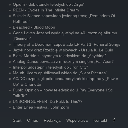
Opium - debiutancki teledysk do „Dirge”
REZN - Cycles In The Infinite Dream
Suicide Silence zapowiada jesienną trasę „Reminders Of
Hell Tour”
Bleached - Blood Moon
Gene Loves Jezebel wydają winyl na 40. rocznicę albumu
„Discover”
Theory of a Deadman zapowiada EP Part 1: Funeral Songs
Język nocy oraz Rzeźbię w słowach - Ursula K. Le Guin
Black Marble z intymnym teledyskiem do „Anything”
Analog Dance powraca z mrocznym singlem „Fall Apart”
Interpol udostępnili teledysk do „Iron City”
Mouth Ulcers opublikowali wideo do „Silent Pictures”
AC/DC rozpoczęli północnoamerykański etap trasy „Power
Up” w Charlotte
Public Opinion – nowy teledysk do „I Pay Everyone I Still
Talk To”
UNBORN SUFFER- Da Fukk Is This??
Enter Enea Festival. John Zorn
Start
O nas
Redakcja
Współpraca
Kontakt