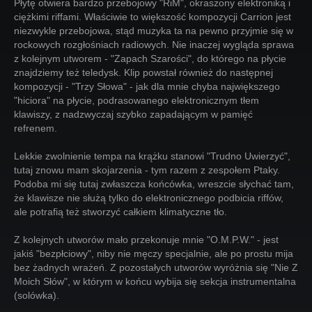
Płytę otwiera bardzo przebojowy "RiM", okraszony elektroniką i
ciężkimi riffami. Właściwie to większość kompozycji Carrion jest
niezwykle przebojowa, stąd muzyka ta na pewno przyjmie się w
rockowych rozgłośniach radiowych. Nie inaczej wygląda sprawa
z kolejnym utworem - "Zapach Szarości", do którego na płycie
znajdziemy też teledysk. Klip powstał również do następnej
kompozycji - "Trzy Słowa" - jak dla mnie chyba największego
"hiciora" na płycie, podrasowanego elektronicznym tłem
klawiszy, z nadzwyczaj szybko zapadającym w pamięć
refrenem.
Lekkie zwolnienie tempa na krążku stanowi "Trudno Uwierzyć",
tutaj znowu mam skojarzenia - tym razem z zespołem Ptaky.
Podoba mi się tutaj zwłaszcza końcówka, wreszcie słychać tam,
że klawisze nie służą tylko do elektronicznego podbicia riffów,
ale potrafią też stworzyć całkiem klimatyczne tło.
Z kolejnych utworów mało przekonuje mnie "O.M.P.W." - jest
jakiś "bezpłciowy", niby nie męczy specjalnie, ale po prostu mija
bez żadnych wrażeń. Z pozostałych utworów wyróżnia się "Nie Z
Moich Słów", w którym w końcu wybija się sekcja instrumentalna
(solówka).