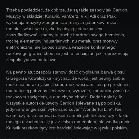
Trzeba powiedzieć, że dobrze, że są takie zespoły jak Carrion.
Muzycy w składzie: Kulavik, VanCerz, Viki, Adi oraz Ptak
wykonują muzykę z pogranicza różnych gatunków rocka i
metalu - właściwie ciężko byłoby ją jednoznacznie
zaszufladkować - mamy tu trochę hardrockowego brzmienia,
trochę elementów industrialnych, nu metalu oraz motywy
elektroniczne, ale całość sprawia wrażenie konkretnego,
rockowego grania, choć nie jest to ten ciężar, jaki reprezentują
zespoły typowo metalowe.
Na pewno atut zespołu stanowi dość oryginalna barwa głosu
Grzegorza Kowalczyka - słychać, że wokal jest pewny siebie,
może nie poraża jakimiś supermożliwościami, ale po prostu nie
ma tu takiej potrzeby: jest czysto, wyraźnie, komunikatywnie i z
rockowym zacięciem, a o to chyba chodzi. Dodać należy, iż
wszystkie autorskie utwory Carrion śpiewane są po polsku,
jedynie w angielskim wykonano cover "Wonderful Life". Nie
wiem, czy to za sprawą całkiem ambitnych tekstów, czy z faktu
mojego osłuchania się już z całym materiałem, ale według mnie
Kulavik przekonujący jest bardziej śpiewając w języku polskim.