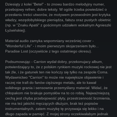
Dziesiąty z kolei "Betel" - to znowu bardzo melodyjny numer,
przebojowy refren, dobre teksty. W ogóle trzeba powiedzieć o
przesłaniu treści utworów, że motywem przewodnim jest krytyka
władzy, wszędobylskiego pieniądza, fałszu oraz pustych obietnic
(np. w "Znaku Apatii" z gościnnym udziałem wokalnym Agnieszki
Łyżwińskiej).
Materiał audio zamyka wspomniany wcześniej cover -
"Wonderful Life" - i moim pierwszym skojarzeniem było...
Paradise Lost (oczywiście z tego ostatniego okresu).
Podsumowując - Carrion wydał dobry, przekonujacy album,
potwierdzający to, że z polskim rynkiem muzyki rockowej nie jest
tak źle, i że gatunek ten nie kończy się tylko na zespole Coma.
Wydawnictwo "Carrion" to może nie największe objawienie i
raczej nie trafi do fanów cięższego metalu, ale to kawał
solidnego grania i sensownie przemyślany materiał. Widać, że
chłopakom nie brakuje pomysłów na to co robią. Najważniejszą
cechą jest chyba przebojowość płyty, przestrzenność brzmienia,
nie ma też jakichś męczących dłużyzn, brak też popisów
instrumentalnych, zatem muzykę tę przyswaja się lekko i na
długo zapada w pamięć. Z mojej strony oczekiwałabym jednak