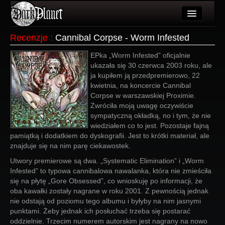
Artykuły
Recenzje
:
Cannibal Corpse - Worm Infested
Użytkownicy
EPka „Worm Infested” oficjalnie
ukazała się 30 czerwca 2003 roku, ale
Wydarzenia
ja kupiłem ją przedpremierowo, 22
kwietnia, na koncercie Cannibal
Galeria
Corpse w warszawskiej Proximie.
Zwróciła moją uwagę oczywiście
Forum
sympatyczną okładką, no i tym, że nie
wiedziałem co to jest. Pozostaje fajną
Więcej
pamiątką i dodatkiem do dyskografii. Jest to krótki materiał, ale
znajduje się na nim parę ciekawostek.
Login
Utwory premierowe są dwa. „Systematic Elimination” i „Worm
Infested” to typowa cannibalowa nawalanka, która nie zmieściła
się na płytę „Gore Obsessed”, co wnioskuję po informacji, że
oba kawałki zostały nagrane w roku 2001. Z pewnością jednak
nie odstają od poziomu tego albumu i byłyby na nim jasnymi
punktami. Żeby jednak ich posłuchać trzeba się postarać
oddzielnie. Trzecim numerem autorskim jest nagrany na nowo