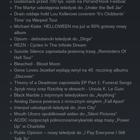
Godsmack przed 700 tys. osób na Pol'and'Rock Festival
The Martyr udostępnia teledysk do „Under the Bell Jar”
Drain oddaje hołd Lou Kollerowi coverem 'It's Clobberin'
Time' na Warped Tour
Michael Kiske: HELLOWEEN ma już w 90% gotowy nowy
album
Opium - debiutancki teledysk do „Dirge”
REZN - Cycles In The Infinite Dream
Suicide Silence zapowiada jesienną trasę „Reminders Of
Hell Tour”
Bleached - Blood Moon
Gene Loves Jezebel wydają winyl na 40. rocznicę albumu
„Discover”
Theory of a Deadman zapowiada EP Part 1: Funeral Songs
Język nocy oraz Rzeźbię w słowach - Ursula K. Le Guin
Black Marble z intymnym teledyskiem do „Anything”
Analog Dance powraca z mrocznym singlem „Fall Apart”
Interpol udostępnili teledysk do „Iron City”
Mouth Ulcers opublikowali wideo do „Silent Pictures”
AC/DC rozpoczęli północnoamerykański etap trasy „Power
Up” w Charlotte
Public Opinion – nowy teledysk do „I Pay Everyone I Still
Talk To”