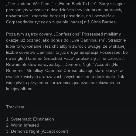
„The Undead Will Feast” z „Eaten Back To Life”. Stary szlagier
przesunięty w czasie o dwadzieścia trzy lata brzmi naprawdę
nowatorsko i znacznie bardziej dosadnie, no i oczywiście
Corpsegrinder ryczy go zupełnie inaczej niż Chris Barnes.
Poza tym są trzy covery. „Confessions” Possessed mieliśmy
okazje już poznać jako bonus do „Live Cannibalism”. Strasznie
lubię to wykonanie i też chciałbym zwrócić uwagę, że w skąpej
liczbie coverów Cannibali to już druga adaptacja Possessed, bo
na singlu „Hammer Smashed Face” znalazł się „The Exorcist”.
Równie efektownie wypadają „Demon’s Night” Accept i „No
Remorse” Metallicy. Cannibal Corpse ukazuje stare klasyki w
swoich krwistych aranżacjach i wychodzi im to doskonale. Tak
więc płytka przyjemna i urozmaicająca czas oczekiwania na
kolejny album.
Tracklista:
1. Systematic Elimination
2. Worm Infested
3. Demon's Night (Accept cover)