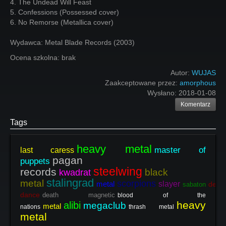
4. The Undead Will Feast
5. Confessions (Possessed cover)
6. No Remorse (Metallica cover)
Wydawca: Metal Blade Records (2003)
Ocena szkolna: brak
Autor:
WUJAS
Zaakceptowane przez:
amorphous
Wysłano:
2018-01-08
Komentarz
Tags
heavy metal
master of
last caress
pagan
puppets
steelwing
records
black
kwadrat
stalingrad
metal
scorpions
metal
slayer
devil'
sabaton
dance
death magnetic
blood of the
heavy
alibi
megaclub
metal
nations
thrash metal
metal