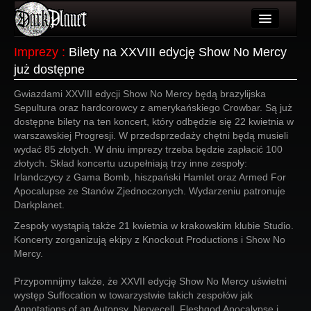
Artykuły
Imprezy
:
Bilety na XXVIII edycję Show No Mercy
już dostępne
Użytkownicy
Gwiazdami XXVIII edycji Show No Mercy będą brazylijska
Wydarzenia
Sepultura oraz hardcorowcy z amerykańskiego Crowbar. Są już
dostępne bilety na ten koncert, który odbędzie się 22 kwietnia w
Galeria
warszawskiej Progresji. W przedsprzedaży chętni będą musieli
wydać 85 złotych. W dniu imprezy trzeba będzie zapłacić 100
Forum
złotych. Skład koncertu uzupełniają trzy inne zespoły:
Irlandczycy z Gama Bomb, hiszpański Hamlet oraz Armed For
Więcej
Apocalupse ze Stanów Zjednoczonych. Wydarzeniu patronuje
Darkplanet.
Login
Zespoły wystąpią także 21 kwietnia w krakowskim klubie Studio.
Koncerty zorganizują ekipy z Knockout Productions i Show No
Mercy.
Przypomnijmy także, że XXVII edycję Show No Mercy uświetni
występ Suffocation w towarzystwie takich zespołów jak
Annotations of an Autopsy, Nervecell, Fleshgod Apocalypse i