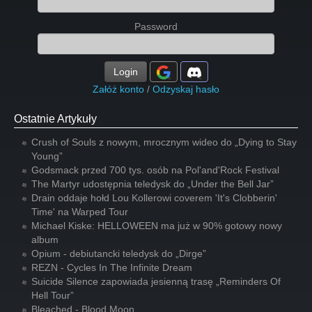
Password
Login
Załóż konto
/
Odzyskaj hasło
Ostatnie Artykuły
Crush of Souls z nowym, mrocznym wideo do „Dying to Stay
Young”
Godsmack przed 700 tys. osób na Pol'and'Rock Festival
The Martyr udostępnia teledysk do „Under the Bell Jar”
Drain oddaje hołd Lou Kollerowi coverem 'It's Clobberin'
Time' na Warped Tour
Michael Kiske: HELLOWEEN ma już w 90% gotowy nowy
album
Opium - debiutancki teledysk do „Dirge”
REZN - Cycles In The Infinite Dream
Suicide Silence zapowiada jesienną trasę „Reminders Of
Hell Tour”
Bleached - Blood Moon