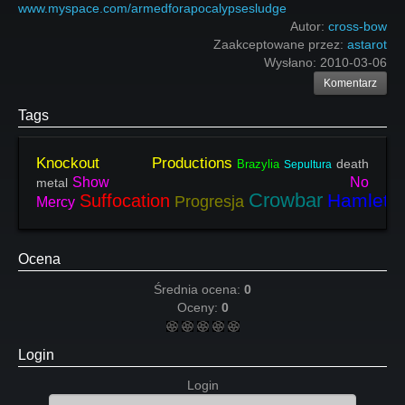
www.myspace.com/armedforapocalypsesludge
Autor:
cross-bow
Zaakceptowane przez:
astarot
Wysłano:
2010-03-06
Komentarz
Tags
Knockout Productions
death
Brazylia
Sepultura
Show No
metal
Crowbar
Hamlet
Suffocation
Progresja
Mercy
Ocena
Średnia ocena:
0
Oceny:
0
Login
Login