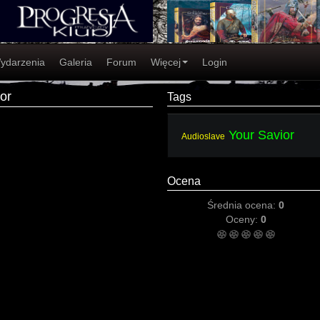
ydarzenia
Galeria
Forum
Więcej
Login
or
Tags
Your Savior
Audioslave
Ocena
Średnia ocena:
0
Oceny:
0