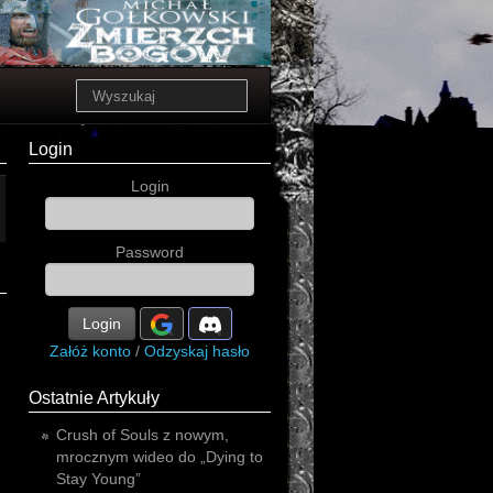
Login
Login
Password
Login
Załóż konto
/
Odzyskaj hasło
Ostatnie Artykuły
Crush of Souls z nowym,
mrocznym wideo do „Dying to
Stay Young”