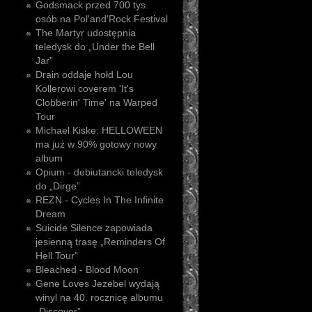
Godsmack przed 700 tys.
osób na Pol'and'Rock Festival
The Martyr udostępnia
teledysk do „Under the Bell
Jar”
Drain oddaje hołd Lou
Kollerowi coverem 'It's
Clobberin' Time' na Warped
Tour
Michael Kiske: HELLOWEEN
ma już w 90% gotowy nowy
album
Opium - debiutancki teledysk
do „Dirge”
REZN - Cycles In The Infinite
Dream
Suicide Silence zapowiada
jesienną trasę „Reminders Of
Hell Tour”
Bleached - Blood Moon
Gene Loves Jezebel wydają
winyl na 40. rocznicę albumu
„Discover”