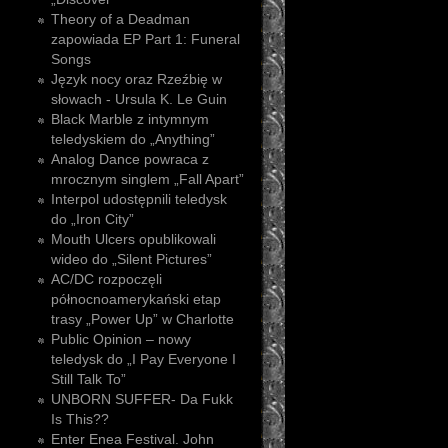
Theory of a Deadman
zapowiada EP Part 1: Funeral
Songs
Język nocy oraz Rzeźbię w
słowach - Ursula K. Le Guin
Black Marble z intymnym
teledyskiem do „Anything”
Analog Dance powraca z
mrocznym singlem „Fall Apart”
Interpol udostępnili teledysk
do „Iron City”
Mouth Ulcers opublikowali
wideo do „Silent Pictures”
AC/DC rozpoczęli
północnoamerykański etap
trasy „Power Up” w Charlotte
Public Opinion – nowy
teledysk do „I Pay Everyone I
Still Talk To”
UNBORN SUFFER- Da Fukk
Is This??
Enter Enea Festival. John