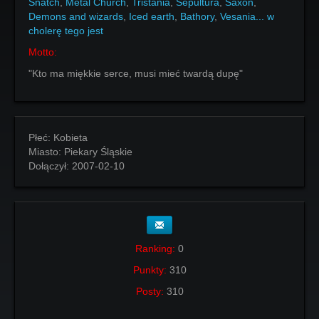
Snatch
,
Metal Church
,
Tristania
,
Sepultura
,
Saxon
,
Demons and wizards
,
Iced earth
,
Bathory
,
Vesania... w
cholerę tego jest
Motto:
"Kto ma miękkie serce, musi mieć twardą dupę"
Płeć:
Kobieta
Miasto:
Piekary Śląskie
Dołączył:
2007-02-10
Ranking:
0
Punkty:
310
Posty:
310