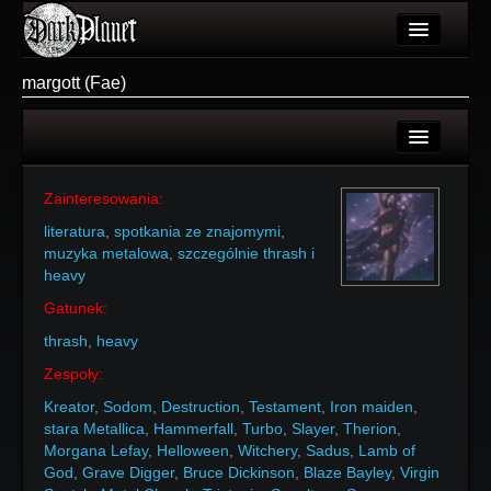
Artykuły
margott (Fae)
Użytkownicy
Wydarzenia
Login
Galeria
Zainteresowania:
Rejestracja
literatura
,
spotkania ze znajomymi
,
Forum
muzyka metalowa
,
szczególnie thrash i
heavy
Więcej
Gatunek:
Login
thrash
,
heavy
Zespoły:
Kreator
,
Sodom
,
Destruction
,
Testament
,
Iron maiden
,
stara Metallica
,
Hammerfall
,
Turbo
,
Slayer
,
Therion
,
Morgana Lefay
,
Helloween
,
Witchery
,
Sadus
,
Lamb of
God
,
Grave Digger
,
Bruce Dickinson
,
Blaze Bayley
,
Virgin