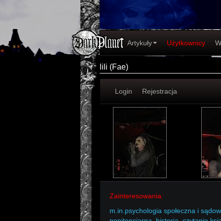
Artykuły
Użytkownicy
W
lili (Fae)
Login
Rejestracja
Zainteresowania:
m.in.psychologia społeczna i sądow
penitencjarna
,
historia
,
czytanie ksi