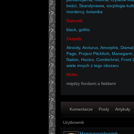
treści
,
Skandynawia
,
socjologia kult
mordercy
,
botanika
Gatunek:
black
,
gothic
Zespoły:
Atrocity
,
Arcturus
,
Amorphis
,
Dismal
Page
,
Project Pitchfork
,
Manegarm
Nation
,
Hocico
,
Combichrist
,
Front 
wiele innych z tego obszaru
Motto:
między fiordami a fieldami
Komentarze
Posty
Artykuły
Użytkownik
Mammawombwomb