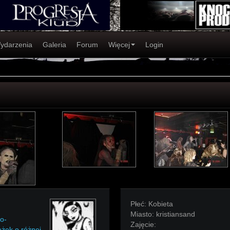
ydarzenia
Galeria
Forum
Więcej
Login
Płeć:
Kobieta
Miasto:
kristiansand
o-
Zajęcie:
ążek o różnej