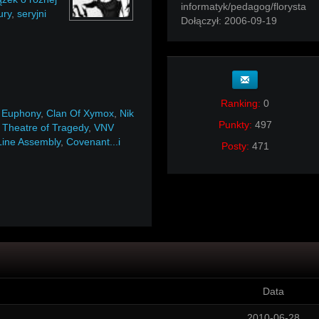
informatyk/pedagog/florysta
ury
,
seryjni
Dołączył:
2006-09-19
Ranking:
0
 Euphony
,
Clan Of Xymox
,
Nik
Punkty:
497
,
Theatre of Tragedy
,
VNV
Line Assembly
,
Covenant...i
Posty:
471
Data
2010-06-28