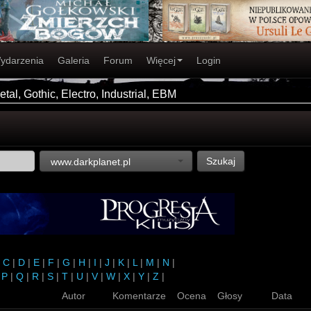
ydarzenia
Galeria
Forum
Więcej
Login
tal, Gothic, Electro, Industrial, EBM
Szukaj
www.darkplanet.pl
|
C
|
D
|
E
|
F
|
G
|
H
|
I
|
J
|
K
|
L
|
M
|
N
|
|
P
|
Q
|
R
|
S
|
T
|
U
|
V
|
W
|
X
|
Y
|
Z
|
Autor
Komentarze
Ocena
Głosy
Data