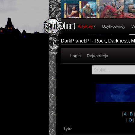
Artykuły
Użytkownicy
W
DarkPlanet.Pl - Rock, Darkness, Me
Login
Rejestracja
|
A
|
B
|
O
Tytuł