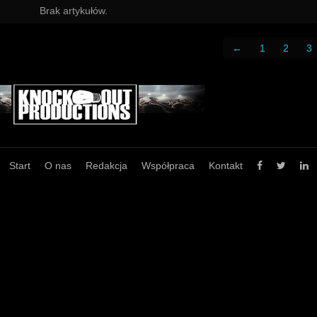
Brak artykułów.
←
1
2
3
Start
O nas
Redakcja
Współpraca
Kontakt