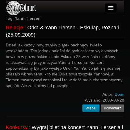
Artykuły
Tag:
Yann Tiersen
Relacje
:
Orka & Yann Tiersen - Eskulap, Poznań
Użytkownicy
(25.09.2009)
Wydarzenia
Dzień jak każdy inny, zwykły piątek pachnący świeżo
weekendem. Ten jednak należał do tych całkiem wyjątkowych,
Galeria
bowiem w poznańskim klubie Eskulap 25 września mieliśmy
relaksować się przy muzyce Yanna Tiersena. Koncert
Forum
zapowiedziany był jako występ Orki i Yann’a, co jak się później
okazało wbrew temu - to nie Orka towarzyszyła Yannowi, a
Więcej
Tiersen towarzyszył zespołowi i to w dość mało charyzmatyczny
sposób. Ale zacznijmy od początku.
Login
Autor:
Domi
Wysłano:
2009-09-28
Więcej
Komentarz
Konkursy
:
Wygraj bilet na koncert Yann Tiersen'a i