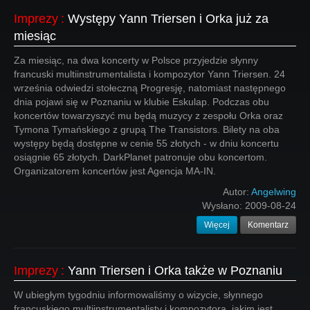
Imprezy
:
Występy Yann Triersen i Orka już za
miesiąc
Za miesiąc, na dwa koncerty w Polsce przyjedzie słynny
francuski multiinstrumentalista i kompozytor Yann Triersen. 24
września odwiedzi stołeczną Progresję, natomiast następnego
dnia pojawi się w Poznaniu w klubie Eskulap. Podczas obu
koncertów towarzyszyć mu będą muzycy z zespołu Orka oraz
Tymona Tymańskiego z grupą The Transistors. Bilety na oba
występy będą dostępne w cenie 55 złotych - w dniu koncertu
osiągnie 65 złotych. DarkPlanet patronuje obu koncertom.
Organizatorem koncertów jest Agencja MA-IN.
Autor:
Angelwing
Wysłano:
2009-08-24
Więcej
Komentarz
Imprezy
:
Yann Triersen i Orka także w Poznaniu
W ubiegłym tygodniu informowaliśmy o wizycie, słynnego
francuskiego multiinstrumentalisty i kompozytora, jakim jest