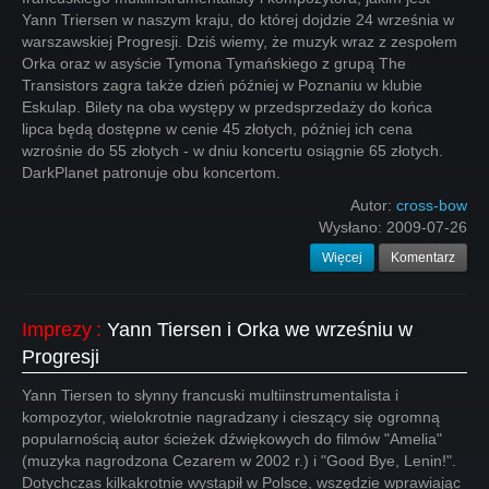
Yann Triersen w naszym kraju, do której dojdzie 24 września w
warszawskiej Progresji. Dziś wiemy, że muzyk wraz z zespołem
Orka oraz w asyście Tymona Tymańskiego z grupą The
Transistors zagra także dzień później w Poznaniu w klubie
Eskulap. Bilety na oba występy w przedsprzedaży do końca
lipca będą dostępne w cenie 45 złotych, później ich cena
wzrośnie do 55 złotych - w dniu koncertu osiągnie 65 złotych.
DarkPlanet patronuje obu koncertom.
Autor:
cross-bow
Wysłano:
2009-07-26
Więcej
Komentarz
Imprezy
:
Yann Tiersen i Orka we wrześniu w
Progresji
Yann Tiersen to słynny francuski multiinstrumentalista i
kompozytor, wielokrotnie nagradzany i cieszący się ogromną
popularnością autor ścieżek dźwiękowych do filmów "Amelia"
(muzyka nagrodzona Cezarem w 2002 r.) i "Good Bye, Lenin!".
Dotychczas kilkakrotnie wystąpił w Polsce, wszędzie wprawiając