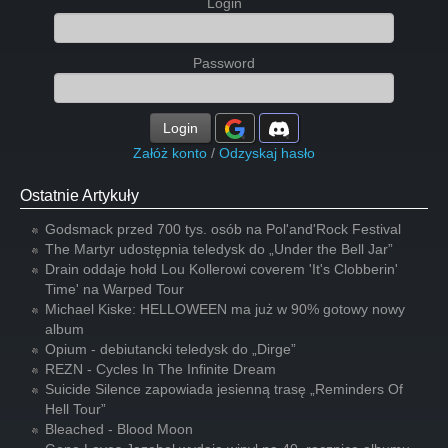
Login
Password
Login
Załóż konto
/
Odzyskaj hasło
Ostatnie Artykuły
Godsmack przed 700 tys. osób na Pol'and'Rock Festival
The Martyr udostępnia teledysk do „Under the Bell Jar”
Drain oddaje hołd Lou Kollerowi coverem 'It's Clobberin'
Time' na Warped Tour
Michael Kiske: HELLOWEEN ma już w 90% gotowy nowy
album
Opium - debiutancki teledysk do „Dirge”
REZN - Cycles In The Infinite Dream
Suicide Silence zapowiada jesienną trasę „Reminders Of
Hell Tour”
Bleached - Blood Moon