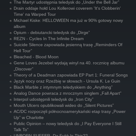
The Martyr udostępnia teledysk do „Under the Bell Jar”
Drain oddaje hołd Lou Kollerowi coverem 'It's Clobberin'
Time' na Warped Tour
Michael Kiske: HELLOWEEN ma już w 90% gotowy nowy
album
Opium - debiutancki teledysk do „Dirge”
REZN - Cycles In The Infinite Dream
Suicide Silence zapowiada jesienną trasę „Reminders Of
Hell Tour”
Bleached - Blood Moon
Gene Loves Jezebel wydają winyl na 40. rocznicę albumu
„Discover”
Theory of a Deadman zapowiada EP Part 1: Funeral Songs
Język nocy oraz Rzeźbię w słowach - Ursula K. Le Guin
Black Marble z intymnym teledyskiem do „Anything”
Analog Dance powraca z mrocznym singlem „Fall Apart”
Interpol udostępnili teledysk do „Iron City”
Mouth Ulcers opublikowali wideo do „Silent Pictures”
AC/DC rozpoczęli północnoamerykański etap trasy „Power
Up” w Charlotte
Public Opinion – nowy teledysk do „I Pay Everyone I Still
Talk To”
UNBORN SUFFER- Da Fukk Is This??