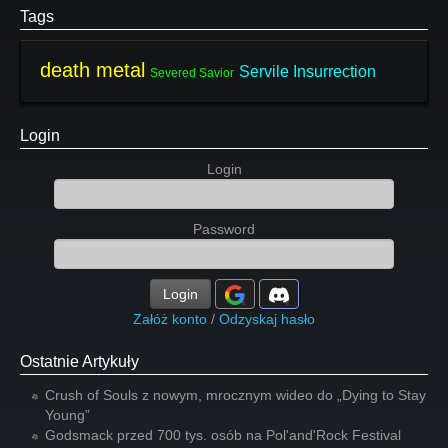
Tags
death metal
Servile Insurrection
Severed Savior
Login
Login
Password
Login
Załóż konto
/
Odzyskaj hasło
Ostatnie Artykuły
Crush of Souls z nowym, mrocznym wideo do „Dying to Stay
Young”
Godsmack przed 700 tys. osób na Pol'and'Rock Festival