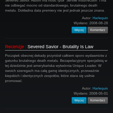
Severed Savior. Album ma nosić tytuł "Servile Insurrection" i ma
nie odbiegać mocno od standardowego, brutalnego death
metalu. Dokładna data premiery nie jest jednak jeszcze znana.
Autor:
Harlequin
Wysłano:
2008-08-28
Więcej
Komentarz
Recenzje
:
Severed Savior - Brutality Is Law
Początek obecnej dekady przyniósł całkiem sporo wydawnictw z
gatunku brutalnego death metalu. Bezapelacyjnym specjalistą w
tej dziedzinie jest amerykańska wytwórnia Unique Leader. W
swoich szeregach ma całą gamę identycznych, przeważnie
kiepskich i identycznych zespołów, które stara się usilnie
promować.
Autor:
Harlequin
Wysłano:
2008-05-01
Więcej
Komentarz