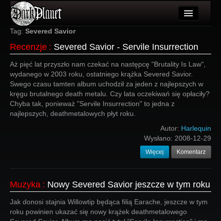
Artykuły
Tag:
Severed Savior
Recenzje
:
Severed Savior - Servile Insurrection
Użytkownicy
Aż pięć lat przyszło nam czekać na następcę "Brutality Is Law",
Wydarzenia
wydanego w 2003 roku, ostatniego krążka Severed Savior.
Swego czasu tamten album uchodził za jeden z najlepszych w
Galeria
kręgu brutalnego death metalu. Czy lata oczekiwań się opłaciły?
Chyba tak, ponieważ "Servile Insurrection" to jedna z
Forum
najlepszych, deathmetalowych płyt roku.
Więcej
Autor:
Harlequin
Wysłano:
2008-12-29
Login
Więcej
Komentarz
Muzyka
:
Nowy Severed Savior jeszcze w tym roku
Jak donosi stajnia Willowtip będąca filią Earache, jeszcze w tym
roku powinien ukazać się nowy krążek deathmetalowego