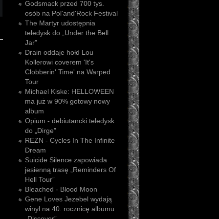
Godsmack przed 700 tys.
osób na Pol'and'Rock Festival
The Martyr udostępnia
teledysk do „Under the Bell
Jar”
Drain oddaje hołd Lou
Kollerowi coverem 'It's
Clobberin' Time' na Warped
Tour
Michael Kiske: HELLOWEEN
ma już w 90% gotowy nowy
album
Opium - debiutancki teledysk
do „Dirge”
REZN - Cycles In The Infinite
Dream
Suicide Silence zapowiada
jesienną trasę „Reminders Of
Hell Tour”
Bleached - Blood Moon
Gene Loves Jezebel wydają
winyl na 40. rocznicę albumu
„Discover”