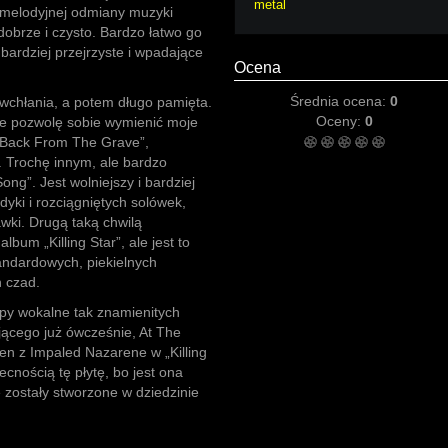
metal
j melodyjnej odmiany muzyki
dobrze i czysto. Bardzo łatwo go
bardziej przejrzyste i wpadające
Ocena
Średnia ocena:
0
 wchłania, a potem długo pamięta.
Oceny:
0
ale pozwolę sobie wymienić moje
, „Back From The Grave”,
n”. Trochę innym, ale bardzo
ng”. Jest wolniejszy i bardziej
dyki i rozciągniętych solówek,
wki. Drugą taką chwilą
bum „Killing Star”, ale jest to
tandardowych, piekielnych
n czad.
py wokalne tak znamienitych
ejącego już ówcześnie, At The
nen z Impaled Nazarene w „Killing
becnością tę płytę, bo jest ona
 zostały stworzone w dziedzinie