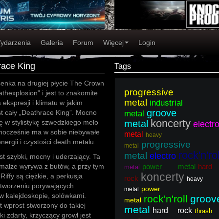
ydarzenia
Galeria
Forum
Więcej
Login
race King
Tags
senka na drugiej płycie The Crown
progressive
athexplosion” i jest to znakomite
metal
industrial
 ekspresji i klimatu w jakim
groove
t cały „Deathrace King”. Mocno
metal
koncerty
ę w stylistykę szwedzkiego melo
metal
electr
dnocześnie ma w sobie niebywałe
metal
heavy
energii i czystości death metalu.
progressive
metal
rock'n'rol
metal
electro
t szybki, mocny i uderzający. Ta
malże wyrywa z butów, a przy tym
power metal
hard
metal
koncerty
 Riffy są ciężkie, a perkusja
rock
heavy
stworzeniu porywających
power
metal
 w kalejdoskopie, solówkami.
rock'n'roll
groov
metal
t wprost stworzony do takiej
metal
hard rock
thrash
ki zdarty, krzyczący growl jest