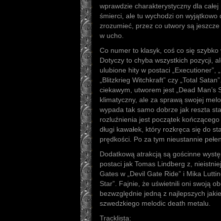
wprawdzie charakterystyczny dla całe
śmierci, ale tu wychodzi on wyjątkowo 
zrozumieć, przez co utwory są jeszcze 
w ucho.
Co numer to klasyk, coś co się szybko
Dotyczy to chyba wszystkich pozycji, 
ulubione hity w postaci „Executioner”
„Blitzkrieg Witchkraft” czy „Total Sata
ciekawym, utworem jest „Dead Man’s So
klimatyczny, ale za sprawą swojej melo
wypada tak samo dobrze jak reszta sta
rozluźnienia jest początek kończącego al
długi kawałek, który rozkręca się do s
prędkości. Po za tym nieustannie pełe
Dodatkową atrakcją są gościnne wystę
postaci jak Tomas Lindberg z, nieistni
Gates w „Devil Gate Ride” i Mika Lutti
Star”. Fajnie, że uświetnili oni swoją o
bezwzględnie jedną z najlepszych jakie
szwedzkiego melodic death metalu.
Tracklista: