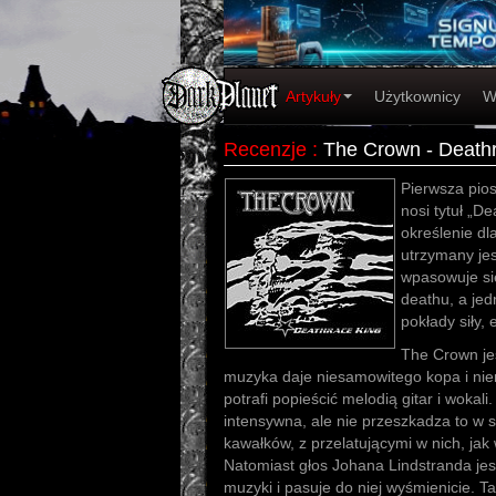
Artykuły
Użytkownicy
W
Recenzje
:
The Crown - Death
Pierwsza pio
nosi tytuł „De
określenie dla
utrzymany jes
wpasowuje si
deathu, a je
pokłady siły, 
The Crown jes
muzyka daje niesamowitego kopa i nie
potrafi popieścić melodią gitar i wokali.
intensywna, ale nie przeszkadza to w 
kawałków, z przelatującymi w nich, jak
Natomiast głos Johana Lindstranda jes
muzyki i pasuje do niej wyśmienicie. Ta