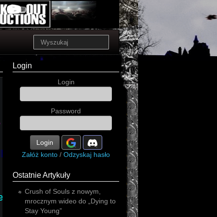
Login
Login
Password
o
industrial
Login
l
Załóż konto
/
Odzyskaj hasło
thrash
Ostatnie Artykuły
Crush of Souls z nowym,
e
mrocznym wideo do „Dying to
Stay Young”