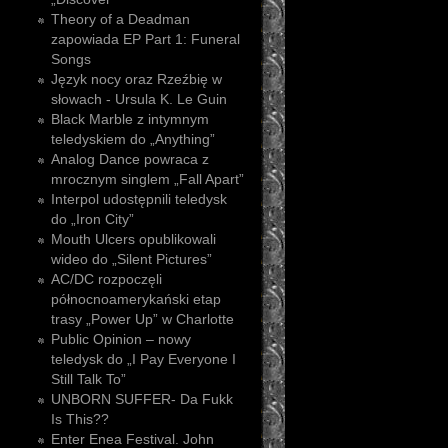
Theory of a Deadman
zapowiada EP Part 1: Funeral
Songs
Język nocy oraz Rzeźbię w
słowach - Ursula K. Le Guin
Black Marble z intymnym
teledyskiem do „Anything”
Analog Dance powraca z
mrocznym singlem „Fall Apart”
Interpol udostępnili teledysk
do „Iron City”
Mouth Ulcers opublikowali
wideo do „Silent Pictures”
AC/DC rozpoczęli
północnoamerykański etap
trasy „Power Up” w Charlotte
Public Opinion – nowy
teledysk do „I Pay Everyone I
Still Talk To”
UNBORN SUFFER- Da Fukk
Is This??
Enter Enea Festival. John