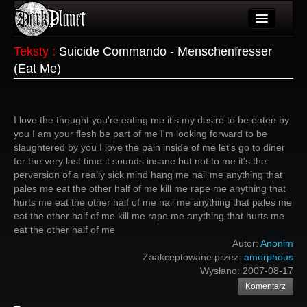
Artykuły
Teksty
:
Suicide Commando - Menschenfresser
(Eat Me)
Użytkownicy
Wydarzenia
I love the thought you're eating me it's my desire to be eaten by
Galeria
you I am your flesh be part of me I'm looking forward to be
slaughtered by you I love the pain inside of me let's go to diner
Forum
for the very last time it sounds insane but not to me it's the
perversion of a really sick mind hang me nail me anything that
Więcej
pales me eat the other half of me kill me rape me anything that
hurts me eat the other half of me nail me anything that pales me
Login
eat the other half of me kill me rape me anything that hurts me
eat the other half of me
Autor:
Anonim
Zaakceptowane przez:
amorphous
Wysłano:
2007-08-17
Komentarz