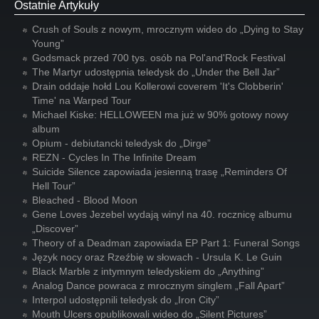
Ostatnie Artykuły
Crush of Souls z nowym, mrocznym wideo do „Dying to Stay
Young”
Godsmack przed 700 tys. osób na Pol'and'Rock Festival
The Martyr udostępnia teledysk do „Under the Bell Jar”
Drain oddaje hołd Lou Kollerowi coverem 'It's Clobberin'
Time' na Warped Tour
Michael Kiske: HELLOWEEN ma już w 90% gotowy nowy
album
Opium - debiutancki teledysk do „Dirge”
REZN - Cycles In The Infinite Dream
Suicide Silence zapowiada jesienną trasę „Reminders Of
Hell Tour”
Bleached - Blood Moon
Gene Loves Jezebel wydają winyl na 40. rocznicę albumu
„Discover”
Theory of a Deadman zapowiada EP Part 1: Funeral Songs
Język nocy oraz Rzeźbię w słowach - Ursula K. Le Guin
Black Marble z intymnym teledyskiem do „Anything”
Analog Dance powraca z mrocznym singlem „Fall Apart”
Interpol udostępnili teledysk do „Iron City”
Mouth Ulcers opublikowali wideo do „Silent Pictures”