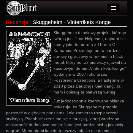
Artykuły
Recenzje
:
Skuggeheim - Vinterrikets Konge
Użytkownicy
Skuggeheim to solowy projekt, którego
twórcą jest Thor Helgesen, najbardziej
Wydarzenia
znany jako Infamroth z Throne Of
Katharsis. Prezentuje on tu bardzo
Galeria
surowy i garażowy w brzmieniu black
metal, który po raz pierwszy ujawnił na
Forum
kasetowym demie „Vinterrikets Konge”
wydanym w 2007 roku przez
Więcej
Fossbrenna Creations, a następnie w
2010 przez Daudings Gjenklang. Ja
Login
mam i opisuję tą pierwszą wersję.
Już jednostronnie kserowana okładka
pokazuje, że Skuggeheim pragnie
pozostać w głębokim podziemiu i nie zamierza rozpieszczać
stylistyką. Podobnie rzecz ma się z muzyką, której wrodzona
obskurność dodatkowo podkreślana jest bardzo słabą jakością
nagrań. Momentami kaseta trzeszczy tak, że nie da się jej