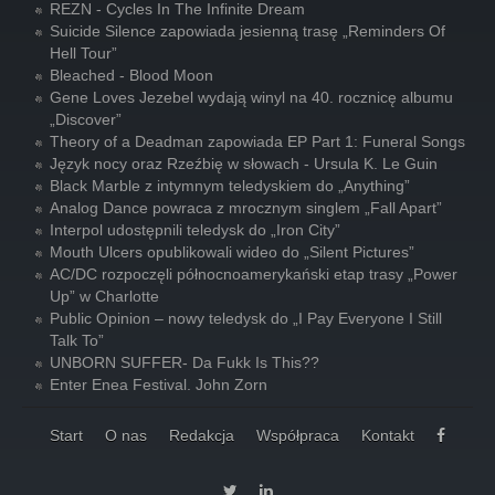
REZN - Cycles In The Infinite Dream
Suicide Silence zapowiada jesienną trasę „Reminders Of
Hell Tour”
Bleached - Blood Moon
Gene Loves Jezebel wydają winyl na 40. rocznicę albumu
„Discover”
Theory of a Deadman zapowiada EP Part 1: Funeral Songs
Język nocy oraz Rzeźbię w słowach - Ursula K. Le Guin
Black Marble z intymnym teledyskiem do „Anything”
Analog Dance powraca z mrocznym singlem „Fall Apart”
Interpol udostępnili teledysk do „Iron City”
Mouth Ulcers opublikowali wideo do „Silent Pictures”
AC/DC rozpoczęli północnoamerykański etap trasy „Power
Up” w Charlotte
Public Opinion – nowy teledysk do „I Pay Everyone I Still
Talk To”
UNBORN SUFFER- Da Fukk Is This??
Enter Enea Festival. John Zorn
Start
O nas
Redakcja
Współpraca
Kontakt