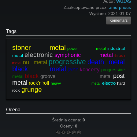
Autor:
WUJAS
Zaakceptowane przez:
amorphous
Wysłano:
2021-01-07
Komentarz
Tags
stoner metal
industrial
power metal
electronic
symphonic metal
metal
thrash
progressive
death metal
nu metal
metal
black metal
jazz
koncerty
progressive
post
black
metal
groove metal
metal
rock'n'roll
electro
hard
heavy metal
grunge
rock
Ocena
Średnia ocena:
0
Oceny:
0