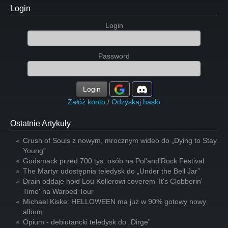
Login
Login
Password
Login
Załóż konto
/
Odzyskaj hasło
Ostatnie Artykuły
Crush of Souls z nowym, mrocznym wideo do „Dying to Stay
Young”
Godsmack przed 700 tys. osób na Pol'and'Rock Festival
The Martyr udostępnia teledysk do „Under the Bell Jar”
Drain oddaje hołd Lou Kollerowi coverem 'It's Clobberin'
Time' na Warped Tour
Michael Kiske: HELLOWEEN ma już w 90% gotowy nowy
album
Opium - debiutancki teledysk do „Dirge”