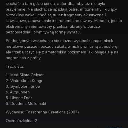
słuchać, a tam gdzie się da, autor dba, aby też nie było
przyjemnie. Na słuchacza spadają ostre, mroźne riffy i kłujący
skrzekliwy wokal, choć są tu też fragmenty akustyczne i
klawiszowe, a nawet całe instrumentalne utwory. Mimo to, jest to
ekstremalny i nienawistny przekaz, ubrany w bardzo
bezpośrednią i prymitywną formę wyrazu.
Po dogłębnym wsłuchaniu się można wyłapać sunące black
metalowe pasaże i poczuć zakutą w nich piwniczną atmosferę,
ale trzeba liczyć się z amatorskim poziomem jaki osiąga się na
nagraniach z próby.
Tracklista:
1. Med Slipte Oekser
2. Vinterrikets Konge
3. Symboler i Snoe
4. Avgrunnen
5. Ulvene Drar
6. Doedens Mellomakt
Wydawca: Fossbrenna Creations (2007)
Ocena szkolna: 2