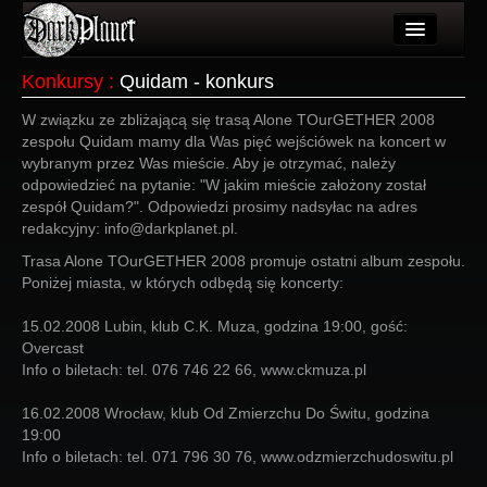
Artykuły
Konkursy
:
Quidam - konkurs
Użytkownicy
W związku ze zbliżającą się trasą Alone TOurGETHER 2008
zespołu Quidam mamy dla Was pięć wejściówek na koncert w
Wydarzenia
wybranym przez Was mieście. Aby je otrzymać, należy
odpowiedzieć na pytanie: "W jakim mieście założony został
Galeria
zespół Quidam?". Odpowiedzi prosimy nadsyłac na adres
redakcyjny: info@darkplanet.pl.
Forum
Trasa Alone TOurGETHER 2008 promuje ostatni album zespołu.
Poniżej miasta, w których odbędą się koncerty:
Więcej
15.02.2008 Lubin, klub C.K. Muza, godzina 19:00, gość:
Login
Overcast
Info o biletach: tel. 076 746 22 66, www.ckmuza.pl
16.02.2008 Wrocław, klub Od Zmierzchu Do Świtu, godzina
19:00
Info o biletach: tel. 071 796 30 76, www.odzmierzchudoswitu.pl