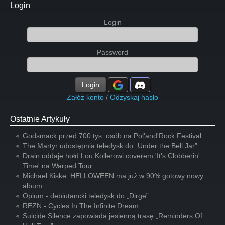
Login
Login
Password
Login
Załóż konto
/
Odzyskaj hasło
Ostatnie Artykuły
Godsmack przed 700 tys. osób na Pol'and'Rock Festival
The Martyr udostępnia teledysk do „Under the Bell Jar”
Drain oddaje hołd Lou Kollerowi coverem 'It's Clobberin'
Time' na Warped Tour
Michael Kiske: HELLOWEEN ma już w 90% gotowy nowy
album
Opium - debiutancki teledysk do „Dirge”
REZN - Cycles In The Infinite Dream
Suicide Silence zapowiada jesienną trasę „Reminders Of