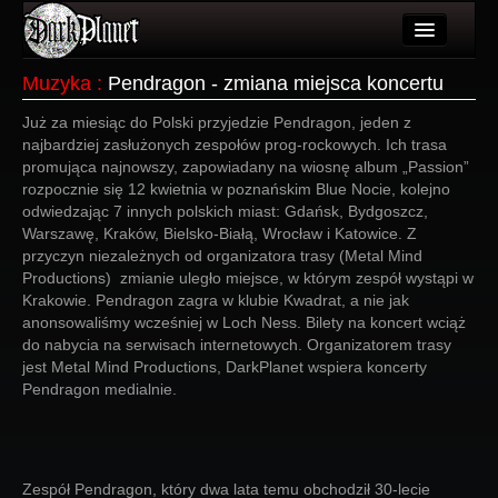
Artykuły
Muzyka
:
Pendragon - zmiana miejsca koncertu
Użytkownicy
Już za miesiąc do Polski przyjedzie Pendragon, jeden z
najbardziej zasłużonych zespołów prog-rockowych. Ich trasa
Wydarzenia
promująca najnowszy, zapowiadany na wiosnę album „Passion”
rozpocznie się 12 kwietnia w poznańskim Blue Nocie, kolejno
Galeria
odwiedzając 7 innych polskich miast: Gdańsk, Bydgoszcz,
Warszawę, Kraków, Bielsko-Białą, Wrocław i Katowice. Z
Forum
przyczyn niezależnych od organizatora trasy (Metal Mind
Productions) zmianie uległo miejsce, w którym zespół wystąpi w
Więcej
Krakowie. Pendragon zagra w klubie Kwadrat, a nie jak
anonsowaliśmy wcześniej w Loch Ness. Bilety na koncert wciąż
Login
do nabycia na serwisach internetowych. Organizatorem trasy
jest Metal Mind Productions, DarkPlanet wspiera koncerty
Pendragon medialnie.
Zespół Pendragon, który dwa lata temu obchodził 30-lecie