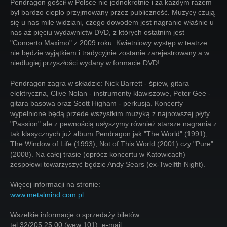
Pendragon gościł w Polsce nie jednokrotnie i za każdym razem
był bardzo ciepło przyjmowany przez publiczność. Muzycy czują
się u nas mile widziani, czego dowodem jest nagranie właśnie u
nas aż pięciu wydawnictw DVD, z których ostatnim jest
"Concerto Maximo" z 2009 roku. Kwietniowy występ w teatrze
nie będzie wyjątkiem i tradycyjnie zostanie zarejestrowany a w
niedługiej przyszłości wydany w formacie DVD!
Pendragon zagra w składzie: Nick Barrett - śpiew, gitara
elektryczna, Clive Nolan - instrumenty klawiszowe, Peter Gee -
gitara basowa oraz Scott Higham - perkusja. Koncerty
wypełnione będą przede wszystkim muzyką z najnowszej płyty
"Passion" ale z pewnością usłyszymy również starsze nagrania z
tak klasycznych już album Pendragon jak "The World" (1991),
The Window of Life (1993), Not of This World (2001) czy "Pure"
(2008). Na całej trasie (oprócz koncertu w Katowicach)
zespołowi towarzyszyć będzie Andy Sears (ex-Twelfth Night).
Więcej informacji na stronie:
www.metalmind.com.pl
Wszelkie informacje o sprzedaży biletów:
tel 32/205 25 00 (wew 101), e-mail: