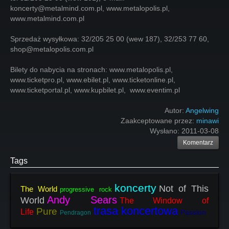
koncerty@metalmind.com.pl, www.metalopolis.pl,
www.metalmind.com.pl
Sprzedaż wysyłkowa: 32/205 25 00 (wew 187), 32/253 77 60,
shop@metalopolis.com.pl
Bilety do nabycia na stronach: www.metalopolis.pl,
www.ticketpro.pl, www.ebilet.pl, www.ticketonline.pl,
www.ticketportal.pl, www.kupbilet.pl, www.eventim.pl
Autor:
Angelwing
Zaakceptowane przez:
minawi
Wysłano:
2011-03-08
Komentarz
Tags
koncerty
Not of This
The World
progressive rock
Andy Sears
World
The Window of
trasa koncertowa
Pure
Life
Passion
Pendragon