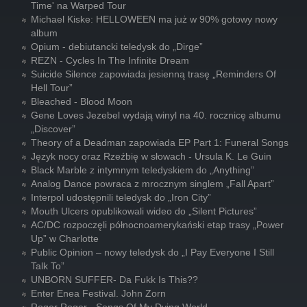
Time' na Warped Tour
Michael Kiske: HELLOWEEN ma już w 90% gotowy nowy
album
Opium - debiutancki teledysk do „Dirge”
REZN - Cycles In The Infinite Dream
Suicide Silence zapowiada jesienną trasę „Reminders Of
Hell Tour”
Bleached - Blood Moon
Gene Loves Jezebel wydają winyl na 40. rocznicę albumu
„Discover”
Theory of a Deadman zapowiada EP Part 1: Funeral Songs
Język nocy oraz Rzeźbię w słowach - Ursula K. Le Guin
Black Marble z intymnym teledyskiem do „Anything”
Analog Dance powraca z mrocznym singlem „Fall Apart”
Interpol udostępnili teledysk do „Iron City”
Mouth Ulcers opublikowali wideo do „Silent Pictures”
AC/DC rozpoczęli północnoamerykański etap trasy „Power
Up” w Charlotte
Public Opinion – nowy teledysk do „I Pay Everyone I Still
Talk To”
UNBORN SUFFER- Da Fukk Is This??
Enter Enea Festival. John Zorn