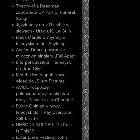
Theory of a Deadman
zapowiada EP Part 1: Funeral
Songs
Język nocy oraz Rzeźbię w
słowach - Ursula K. Le Guin
Black Marble z intymnym
teledyskiem do „Anything”
Analog Dance powraca z
mrocznym singlem „Fall Apart”
Interpol udostępnili teledysk
do „Iron City”
Mouth Ulcers opublikowali
wideo do „Silent Pictures”
AC/DC rozpoczęli
północnoamerykański etap
trasy „Power Up” w Charlotte
Public Opinion – nowy
teledysk do „I Pay Everyone I
Still Talk To”
UNBORN SUFFER- Da Fukk
Is This??
Enter Enea Festival. John