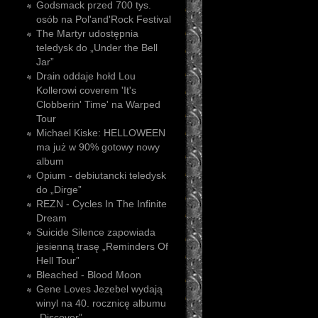
Godsmack przed 700 tys.
osób na Pol'and'Rock Festival
The Martyr udostępnia
teledysk do „Under the Bell
Jar”
Drain oddaje hołd Lou
Kollerowi coverem 'It's
Clobberin' Time' na Warped
Tour
Michael Kiske: HELLOWEEN
ma już w 90% gotowy nowy
album
Opium - debiutancki teledysk
do „Dirge”
REZN - Cycles In The Infinite
Dream
Suicide Silence zapowiada
jesienną trasę „Reminders Of
Hell Tour”
Bleached - Blood Moon
Gene Loves Jezebel wydają
winyl na 40. rocznicę albumu
„Discover”