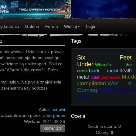
ydarzenia
Galeria
Forum
Więcej
Login
el
Tags
etalowców z Uziel jest już prawie
Six Feet
pół nagra wersję demo swojego
Under
widziane są na listopad. Póki co
Where's the
wo "Where's the cross?". Prócz
black metal
death
cross
Murd
metal
Deathicism
Uziel
mplilation. Na płycie znajdziecie
War is
Compilation
" zarejestrowany podczas
zine
Degener
Coming
Fest
Autor:
minawi
Zaakceptowane przez:
amorphous
Ocena
Wysłano:
2011-09-26
Średnia ocena:
0
Komentarz
Oceny:
0