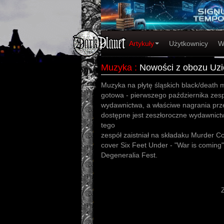
Artykuły
Użytkownicy
W
Muzyka
:
Nowości z obozu Uzi
Muzyka na płytę śląskich black/death m
gotowa - pierwszego października zes
wydawnictwa, a właściwe nagrania prze
dostępne jest zeszłoroczne wydawnict
tego
zespół zaistniał na składaku Murder Co
cover Six Feet Under - "War is coming
Degeneralia Fest.