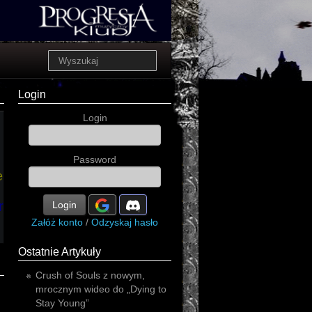
Login
Login
Password
er
alia
Login
Załóż konto
/
Odzyskaj hasło
Ostatnie Artykuły
Crush of Souls z nowym,
mrocznym wideo do „Dying to
Stay Young”