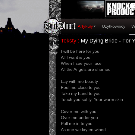
Artykuły
Użytkownicy
W
Teksty
:
My Dying Bride - For 
I will be here for you
All I want is you
When I see your face
All the Angels are shamed
Lay with me beauty
Feel me close to you
Take my hand to you
Touch you softly. Your warm skin
Cover me with you
Over me under you
Pull me in to you
As one we lay entwined