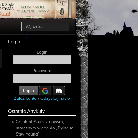
Login
Login
Password
Login
Załóż konto
/
Odzyskaj hasło
Ostatnie Artykuły
Crush of Souls z nowym,
mrocznym wideo do „Dying to
Stay Young”