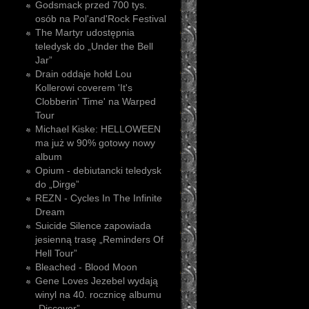
Godsmack przed 700 tys.
osób na Pol'and'Rock Festival
The Martyr udostępnia
teledysk do „Under the Bell
Jar”
Drain oddaje hołd Lou
Kollerowi coverem 'It's
Clobberin' Time' na Warped
Tour
Michael Kiske: HELLOWEEN
ma już w 90% gotowy nowy
album
Opium - debiutancki teledysk
do „Dirge”
REZN - Cycles In The Infinite
Dream
Suicide Silence zapowiada
jesienną trasę „Reminders Of
Hell Tour”
Bleached - Blood Moon
Gene Loves Jezebel wydają
winyl na 40. rocznicę albumu
„Discover”