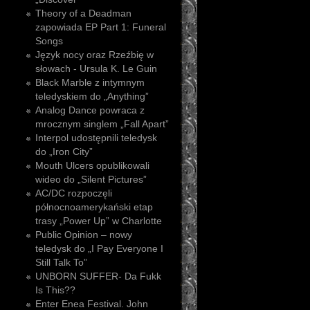
Theory of a Deadman
zapowiada EP Part 1: Funeral
Songs
Język nocy oraz Rzeźbię w
słowach - Ursula K. Le Guin
Black Marble z intymnym
teledyskiem do „Anything”
Analog Dance powraca z
mrocznym singlem „Fall Apart”
Interpol udostępnili teledysk
do „Iron City”
Mouth Ulcers opublikowali
wideo do „Silent Pictures”
AC/DC rozpoczęli
północnoamerykański etap
trasy „Power Up” w Charlotte
Public Opinion – nowy
teledysk do „I Pay Everyone I
Still Talk To”
UNBORN SUFFER- Da Fukk
Is This??
Enter Enea Festival. John