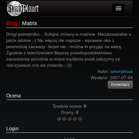
Artykuły
Blog
:
Matrix
Użytkownicy
Drogi pamiętniku... Kolejne zmiany w matrixie. Niezauważalne a
jakże istotne ;-) Nic więcej nie napisze - wprawne oko z
Wydarzenia
pewnością zauważy. Jeżeli nie - można to przyjąć na wiarę.
Zgodnie z twierdzeniam Bayesa prawdopodobieństwo
Galeria
zauważenia wzrośnie w miare myślenia jezeli zalozymy ze
rzeczywiscie cos sie zmienilo ;-)))
Forum
Autor:
amorphous
Wysłano:
2007-07-04
Więcej
Komentarz
Login
Ocena
Średnia ocena:
0
Oceny:
0
Login