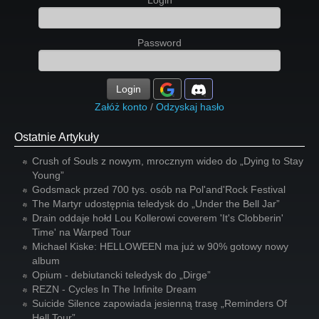
Login
Password
Login
Załóż konto
/
Odzyskaj hasło
Ostatnie Artykuły
Crush of Souls z nowym, mrocznym wideo do „Dying to Stay
Young”
Godsmack przed 700 tys. osób na Pol'and'Rock Festival
The Martyr udostępnia teledysk do „Under the Bell Jar”
Drain oddaje hołd Lou Kollerowi coverem 'It's Clobberin'
Time' na Warped Tour
Michael Kiske: HELLOWEEN ma już w 90% gotowy nowy
album
Opium - debiutancki teledysk do „Dirge”
REZN - Cycles In The Infinite Dream
Suicide Silence zapowiada jesienną trasę „Reminders Of
Hell Tour”