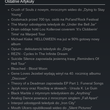
Ostatnie Artykuły
Crush of Souls z nowym, mrocznym wideo do „Dying to Stay
Young”
Godsmack przed 700 tys. osób na Pol'and'Rock Festival
The Martyr udostępnia teledysk do „Under the Bell Jar”
Drain oddaje hołd Lou Kollerowi coverem 'It's Clobberin'
Time' na Warped Tour
Michael Kiske: HELLOWEEN ma już w 90% gotowy nowy
album
Opium - debiutancki teledysk do „Dirge”
REZN - Cycles In The Infinite Dream
Suicide Silence zapowiada jesienną trasę „Reminders Of
Hell Tour”
Bleached - Blood Moon
Gene Loves Jezebel wydają winyl na 40. rocznicę albumu
„Discover”
Theory of a Deadman zapowiada EP Part 1: Funeral Songs
Język nocy oraz Rzeźbię w słowach - Ursula K. Le Guin
Black Marble z intymnym teledyskiem do „Anything”
Analog Dance powraca z mrocznym singlem „Fall Apart”
Interpol udostępnili teledysk do „Iron City”
Mouth Ulcers opublikowali wideo do „Silent Pictures”