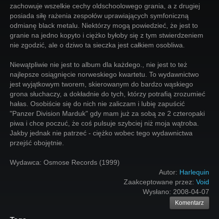
zachowuje wszelkie cechy oldschoolowego grania, a z drugiej
posiada siłę rażenia zespołów uprawiających symfoniczną
odmianę black metalu. Niektórzy mogą powiedzieć, że jest to
granie na jedno kopyto i ciężko byłoby się z tym stwierdzeniem
nie zgodzić, ale o dziwo ta sieczka jest całkiem osobliwa.
Niewątpliwie nie jest to album dla każdego., nie jest to też
najlepsze osiągnięcie norweskiego kwartetu. To wydawnictwo
jest wyjątkowym tworem, skierowanym do bardzo wąskiego
grona słuchaczy, a dokładnie do tych, którzy potrafią zrozumieć
hałas. Osobiście się do nich nie zaliczam i lubię zapuścić
"Panzer Division Marduk" gdy mam już za sobą ze 2 czteropaki
piwa i chce poczuć, że coś pulsuje szybciej niż moja wątroba.
Jakby jednak nie patrzeć - ciężko wobec tego wydawnictwa
przejść obojętnie.
Wydawca: Osmose Records (1999)
Autor:
Harlequin
Zaakceptowane przez:
Void
Wysłano:
2008-04-07
Komentarz