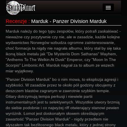
Artykuły
Recenzje
:
Marduk - Panzer Division Marduk
Użytkownicy
Marduk należy do tego typu zespołów, który potrafi zaskakiwać -
nieważne czy pozytywnie czy nie, ale w zasadzie, każde kolejne
Wydarzenia
wydawnictwo Norwegów wzbudza ogromne zainteresowanie,
choć formacja ta nigdy nie nagrała albumu, który stał by się taka
Galeria
ikoną black metalu jak "De Mysteriis Dom Sathanas" Mayhem,
"Anthems To The Welkin At Dusk" Emperor, czy "Moon In The
Forum
Scorpio" Limbonic Art. Marduk nagrał za to album ze wszech
miar wyjątkowy.
Więcej
"Panzer Division Marduk" bo o nim mowa, to eksplozja agresji i
szybkości. W zasadzie przez te około pół godziny obcujemy z
Login
deszczem blastów zagranym w zawrotnie szybkim tempie.
Gitary dotrzymują tempa perkusji i niewiele partii
instrumentalnych jest tu selektywnych. Wszystkie utwory brzmią
do siebie podobnie i co najwyżej riff otwierający stanowi pewien
wyróżnik. Łomot jest doskonałym słowem określającym
zawartość "Panzer Division Marduk" - nigdy przedtem nie
słyszałem tak bezlitosnego black metalu, który z jednej strony