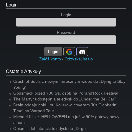
Login
Login
Password
Login
Załóż konto
/
Odzyskaj hasło
Ostatnie Artykuły
Crush of Souls z nowym, mrocznym wideo do „Dying to Stay
Young”
Godsmack przed 700 tys. osób na Pol'and'Rock Festival
The Martyr udostępnia teledysk do „Under the Bell Jar”
Drain oddaje hołd Lou Kollerowi coverem 'It's Clobberin'
Time' na Warped Tour
Michael Kiske: HELLOWEEN ma już w 90% gotowy nowy
album
Opium - debiutancki teledysk do „Dirge”