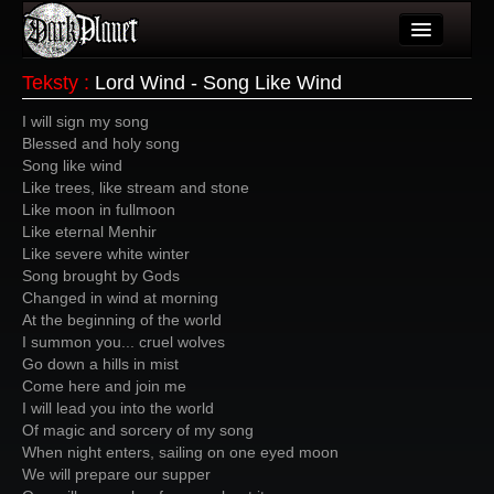
Artykuły
Teksty
:
Lord Wind - Song Like Wind
Użytkownicy
I will sign my song
Blessed and holy song
Wydarzenia
Song like wind
Like trees, like stream and stone
Galeria
Like moon in fullmoon
Like eternal Menhir
Forum
Like severe white winter
Song brought by Gods
Więcej
Changed in wind at morning
At the beginning of the world
Login
I summon you... cruel wolves
Go down a hills in mist
Come here and join me
I will lead you into the world
Of magic and sorcery of my song
When night enters, sailing on one eyed moon
We will prepare our supper