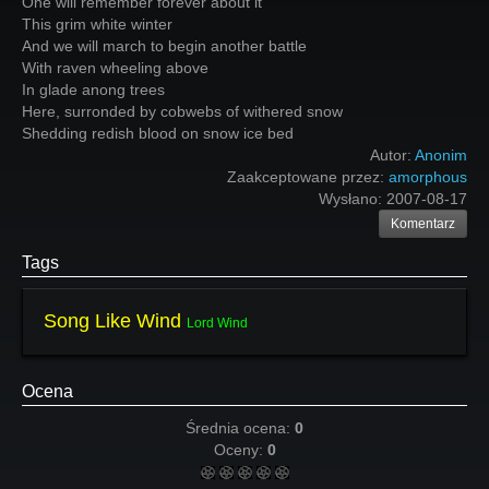
One will remember forever about it
This grim white winter
And we will march to begin another battle
With raven wheeling above
In glade anong trees
Here, surronded by cobwebs of withered snow
Shedding redish blood on snow ice bed
Autor:
Anonim
Zaakceptowane przez:
amorphous
Wysłano:
2007-08-17
Komentarz
Tags
Song Like Wind
Lord Wind
Ocena
Średnia ocena:
0
Oceny:
0