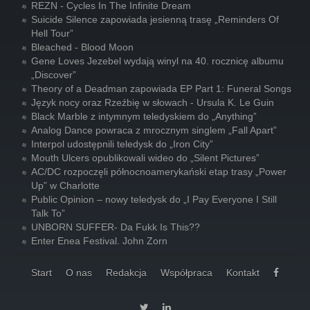
REZN - Cycles In The Infinite Dream
Suicide Silence zapowiada jesienną trasę „Reminders Of
Hell Tour”
Bleached - Blood Moon
Gene Loves Jezebel wydają winyl na 40. rocznicę albumu
„Discover”
Theory of a Deadman zapowiada EP Part 1: Funeral Songs
Język nocy oraz Rzeźbię w słowach - Ursula K. Le Guin
Black Marble z intymnym teledyskiem do „Anything”
Analog Dance powraca z mrocznym singlem „Fall Apart”
Interpol udostępnili teledysk do „Iron City”
Mouth Ulcers opublikowali wideo do „Silent Pictures”
AC/DC rozpoczęli północnoamerykański etap trasy „Power
Up” w Charlotte
Public Opinion – nowy teledysk do „I Pay Everyone I Still
Talk To”
UNBORN SUFFER- Da Fukk Is This??
Enter Enea Festival. John Zorn
Start
O nas
Redakcja
Współpraca
Kontakt