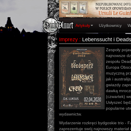
Artykuły
Użytkownicy
W
Imprezy
:
Lebenssucht i Deads
Zespoły pojaw
najnowsze dzi
zespołu Dead
Europa Obscu
muzyczną pr
jak i australi
gwiazdy zapre
dawką mroczne
(czwartek) we
Usłyszeć będz
popularne ut
wydawnictw.
Wydarzenie rozkręci bydgoskie trio - F
zaprezentuje swój najnowszy materiał i