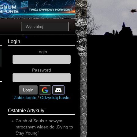
Login
Login
Password
Login
Załóż konto
/
Odzyskaj hasło
Ostatnie Artykuły
Crush of Souls z nowym,
mrocznym wideo do „Dying to
Stay Young”