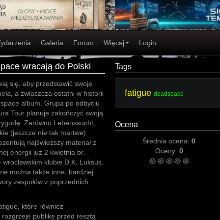
ydarzenia
Galeria
Forum
Więcej
Login
pace wracają do Polski
Tags
ią się, aby przedstawić swoje
fatigue
eła, a zwłaszcza ostatni w historii
deadspace
space album. Grupa po odbyciu
ra Tour planuje zakończyć swoją
zygodę. Zarówno Lebenssucht,
Ocena
jskie (jeszcze nie tak martwe)
Średnia ocena:
0
zentują najświeższy materiał z
Oceny:
0
j energii już 2 kwietnia br.
 wrocławskim klubie D.K. Luksus.
ie można także inne, bardziej
wory zespołów z poprzednich
atigue, które również
 rozgrzeje publikę przed resztą