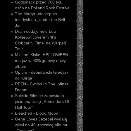
Godsmack przed 700 tys.
osób na Pol'and'Rock Festival
The Martyr udostępnia
teledysk do „Under the Bell
Jar”
Drain oddaje hołd Lou
Kollerowi coverem 'It's
Clobberin' Time' na Warped
Tour
Michael Kiske: HELLOWEEN
ma już w 90% gotowy nowy
album
Opium - debiutancki teledysk
do „Dirge”
REZN - Cycles In The Infinite
Dream
Suicide Silence zapowiada
jesienną trasę „Reminders Of
Hell Tour”
Bleached - Blood Moon
Gene Loves Jezebel wydają
winyl na 40. rocznicę albumu
„Discover”