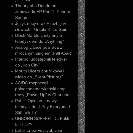
Theory of a Deadman
zapowiada EP Part 1: Funeral
Songs
Język nocy oraz Rzeźbię w
słowach - Ursula K. Le Guin
Black Marble z intymnym
teledyskiem do „Anything”
Analog Dance powraca z
mrocznym singlem „Fall Apart”
Interpol udostępnili teledysk
do „Iron City”
Mouth Ulcers opublikowali
wideo do „Silent Pictures”
AC/DC rozpoczęli
północnoamerykański etap
trasy „Power Up” w Charlotte
Public Opinion – nowy
teledysk do „I Pay Everyone I
Still Talk To”
UNBORN SUFFER- Da Fukk
Is This??
Enter Enea Festival. John