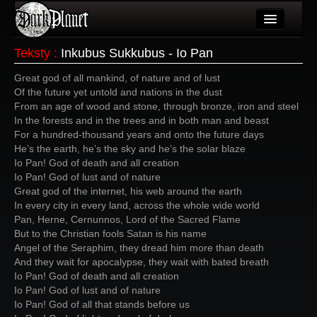
Artykuły
Teksty
:
Inkubus Sukkubus - Io Pan
Użytkownicy
Great god of all mankind, of nature and of lust
Of the future yet untold and nations in the dust
Wydarzenia
From an age of wood and stone, through bronze, iron and steel
In the forests and in the trees and in both man and beast
Galeria
For a hundred-thousand years and onto the future days
He’s the earth, he’s the sky and he’s the solar blaze
Forum
Io Pan! God of death and all creation
Io Pan! God of lust and of nature
Więcej
Great god of the internet, his web around the earth
In every city in every land, across the whole wide world
Login
Pan, Herne, Cernunnos, Lord of the Sacred Flame
But to the Christian fools Satan is his name
Angel of the Seraphim, they dread him more than death
And they wait for apocalypse, they wait with bated breath
Io Pan! God of death and all creation
Io Pan! God of lust and of nature
Io Pan! God of all that stands before us