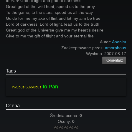
Io Pan! God of light and god of darkness
Great god of the wild hunt, speed us to the prey
To the game, to the stars, speed us all the way
Guide for me my axe of flint and let my aim be true
Lord of darkness, Lord of light, lead us to the truth
Great god of the Universe give me my heart’s desire
Give to me the gift of flight and your eternal fire
Autor:
Anonim
Zaakceptowane przez:
amorphous
Wysłano:
2007-08-17
Komentarz
Tags
Io Pan
Inkubus Sukkubus
Ocena
Średnia ocena:
0
Oceny:
0