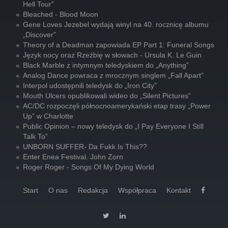
Hell Tour”
Bleached - Blood Moon
Gene Loves Jezebel wydają winyl na 40. rocznicę albumu
„Discover”
Theory of a Deadman zapowiada EP Part 1: Funeral Songs
Język nocy oraz Rzeźbię w słowach - Ursula K. Le Guin
Black Marble z intymnym teledyskiem do „Anything”
Analog Dance powraca z mrocznym singlem „Fall Apart”
Interpol udostępnili teledysk do „Iron City”
Mouth Ulcers opublikowali wideo do „Silent Pictures”
AC/DC rozpoczęli północnoamerykański etap trasy „Power
Up” w Charlotte
Public Opinion – nowy teledysk do „I Pay Everyone I Still
Talk To”
UNBORN SUFFER- Da Fukk Is This??
Enter Enea Festival. John Zorn
Roger Roger - Songs Of My Dying World
Start
O nas
Redakcja
Współpraca
Kontakt