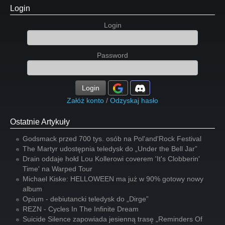
Login
Login
Password
Login
Załóż konto
/
Odzyskaj hasło
Ostatnie Artykuły
Godsmack przed 700 tys. osób na Pol'and'Rock Festival
The Martyr udostępnia teledysk do „Under the Bell Jar”
Drain oddaje hołd Lou Kollerowi coverem 'It's Clobberin'
Time' na Warped Tour
Michael Kiske: HELLOWEEN ma już w 90% gotowy nowy
album
Opium - debiutancki teledysk do „Dirge”
REZN - Cycles In The Infinite Dream
Suicide Silence zapowiada jesienną trasę „Reminders Of