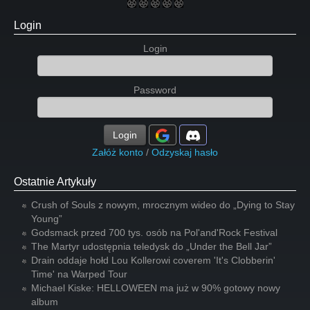
Login
Login
Password
Login
Załóż konto
/
Odzyskaj hasło
Ostatnie Artykuły
Crush of Souls z nowym, mrocznym wideo do „Dying to Stay
Young”
Godsmack przed 700 tys. osób na Pol'and'Rock Festival
The Martyr udostępnia teledysk do „Under the Bell Jar”
Drain oddaje hołd Lou Kollerowi coverem 'It's Clobberin'
Time' na Warped Tour
Michael Kiske: HELLOWEEN ma już w 90% gotowy nowy
album