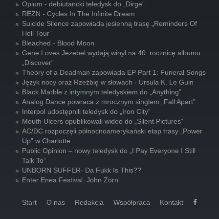
Opium - debiutancki teledysk do „Dirge”
REZN - Cycles In The Infinite Dream
Suicide Silence zapowiada jesienną trasę „Reminders Of
Hell Tour”
Bleached - Blood Moon
Gene Loves Jezebel wydają winyl na 40. rocznicę albumu
„Discover”
Theory of a Deadman zapowiada EP Part 1: Funeral Songs
Język nocy oraz Rzeźbię w słowach - Ursula K. Le Guin
Black Marble z intymnym teledyskiem do „Anything”
Analog Dance powraca z mrocznym singlem „Fall Apart”
Interpol udostępnili teledysk do „Iron City”
Mouth Ulcers opublikowali wideo do „Silent Pictures”
AC/DC rozpoczęli północnoamerykański etap trasy „Power
Up” w Charlotte
Public Opinion – nowy teledysk do „I Pay Everyone I Still
Talk To”
UNBORN SUFFER- Da Fukk Is This??
Enter Enea Festival. John Zorn
Start
O nas
Redakcja
Współpraca
Kontakt