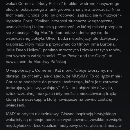
wokali Corner’a. "Body Politics" to ukłon w stronę klasycznego
electro, połączonego z funk groove, znanym z twórczości Nine
Inch Nails. "Chodzi o to, by próbować i zatracić się w muzyce" -
wyjaśnia Chris. "Stalker" przenosi słuchacza w egzotyczną,
uwodzicielską i tajemniczą przestrzeń, w której miłość przeplata
się z obsesją. "Big Man" to komentarz odnoszący się do
współczesnej polityki. Utwór budzi niepokojący, ale dźwięczny
krajobraz, który można przyrównać do filmów Tima Burtona.
"Mile Deep Hollow", pomimo mrocznych i złowieszczych tonów,
jest wyrazem wdzięczności. "The Power and the Glory", to
nawiązanie do Modlitwy Pańskiej.
O współpracy z Cornerem Kat mówi: "Oboje tworzymy, nie
dlatego, że chcemy, ale dlatego, że MUSIMY. To co łączy mnie i
Chrisa to podejście do procesu twórczego, który jest zarówno
torturujący, jak i wyzwalający”. AINL to połączenie dźwięku,
sztuki wizualnej, makijażu i intymności z niezachwianą frajdą,
której fani oczekują, a którą nowicjusze na pewno zostaną
uwiedzeni.
IAMX to artysta nietuzinkowy. Główną inspiracją brytyjskiego
wokalisty są obsesje, poczucie wyobcowania, zawikłane związki
międzyludzkie, biseksualizm, nietypowy seks, ateizm, śmierć, a