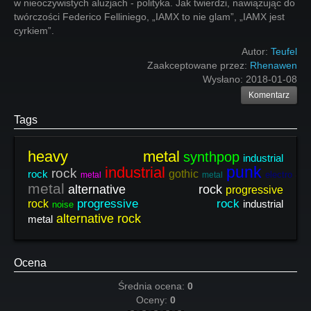
w nieoczywistych aluzjach - polityka. Jak twierdzi, nawiązując do
twórczości Federico Felliniego, „IAMX to nie glam”, „IAMX jest
cyrkiem”.
Autor:
Teufel
Zaakceptowane przez:
Rhenawen
Wysłano:
2018-01-08
Komentarz
Tags
heavy metal
synthpop
industrial
punk
industrial
sy
rock
rock
gothic
electro
metal
metal
metal
alternative rock
progressive
progressive rock
rock
industrial
noise
alternative rock
metal
Ocena
Średnia ocena:
0
Oceny:
0