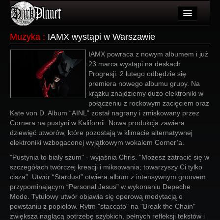
Artykuły
Muzyka
:
IAMX wystąpi w Warszawie
Użytkownicy
IAMX powraca z nowym albumem i już
23 marca wystąpi na deskach
Wydarzenia
Progresji. 2 lutego odbędzie się
premiera nowego albumu grupy. Na
Galeria
krążku znajdziemy dużo elektroniki w
połączeniu z rockowym zacięciem oraz
Forum
Kate von D. Album “AINL” został nagrany i zmiskowany przez
Cornera na pustyni w Kalifornii. Nowa produkcja zawiera
Więcej
dziewięć utworów, które pozostają w klimacie alternatywnej
elektroniki wzbogaconej wyjątkowym wokalem Corner’a.
Login
"Pustynia to biały szum" - wyjaśnia Chris. "Możesz zatracić się w
szczegółach twórczej kreacji i miksowania; towarzyszy Ci tylko
cisza”. Utwór “Stardust” otwiera album z intensywnym groovem
przypominającym “Personal Jesus” w wykonaniu Depeche
Mode. Tytułowy utwór objawia się operową medytacją o
powstaniu z popiołów. Rytm "staccato" na "Break the Chain"
zwiększa naglącą potrzebę szybkich, pełnych refleksji tekstów i