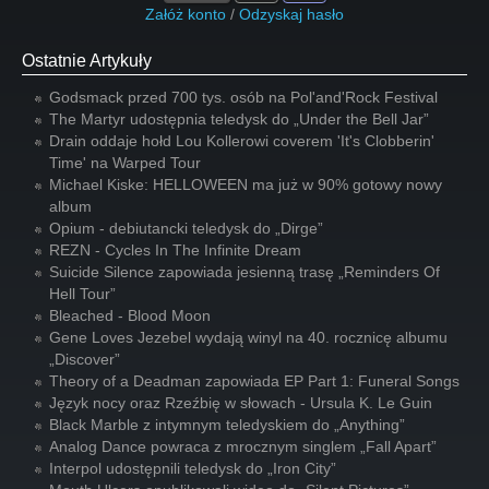
Załóż konto
/
Odzyskaj hasło
Ostatnie Artykuły
Godsmack przed 700 tys. osób na Pol'and'Rock Festival
The Martyr udostępnia teledysk do „Under the Bell Jar”
Drain oddaje hołd Lou Kollerowi coverem 'It's Clobberin'
Time' na Warped Tour
Michael Kiske: HELLOWEEN ma już w 90% gotowy nowy
album
Opium - debiutancki teledysk do „Dirge”
REZN - Cycles In The Infinite Dream
Suicide Silence zapowiada jesienną trasę „Reminders Of
Hell Tour”
Bleached - Blood Moon
Gene Loves Jezebel wydają winyl na 40. rocznicę albumu
„Discover”
Theory of a Deadman zapowiada EP Part 1: Funeral Songs
Język nocy oraz Rzeźbię w słowach - Ursula K. Le Guin
Black Marble z intymnym teledyskiem do „Anything”
Analog Dance powraca z mrocznym singlem „Fall Apart”
Interpol udostępnili teledysk do „Iron City”