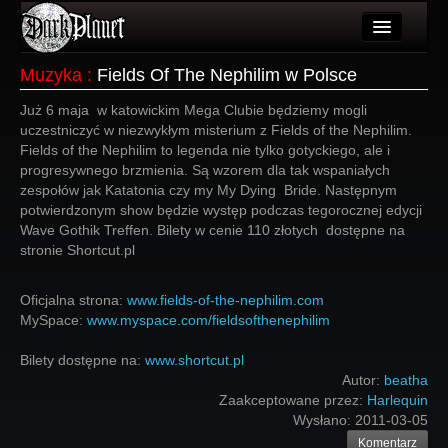
Artykuły
Muzyka
:
Fields Of The Nephilim w Polsce
Użytkownicy
Już 6 maja w katowickim Mega Clubie będziemy mogli
uczestniczyć w niezwykłym misterium z Fields of the Nephilim.
Wydarzenia
Fields of the Nephilim to legenda nie tylko gotyckiego, ale i
progresywnego brzmienia. Są wzorem dla tak wspaniałych
Galeria
zespołów jak Katatonia czy my My Dying Bride. Następnym
potwierdzonym show będzie występ podczas tegorocznej edycji
Forum
Wave Gothik Treffen. Bilety w cenie 110 złotych dostępne na
stronie Shortcut.pl
Więcej
Oficjalna strona:
Login
www.fields-of-the-nephilim.com
MySpace:
www.myspace.com/fieldsofthenephilim
Bilety dostępne na:
www.shortcut.pl
Autor:
beatha
Zaakceptowane przez:
Harlequin
Wysłano:
2011-03-05
Komentarz