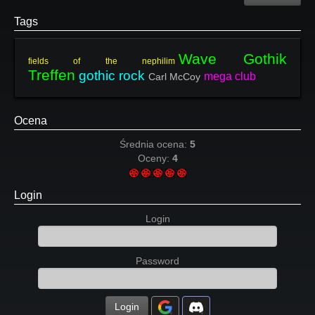
Tags
Wave Gothik
fields of the nephilim
Treffen
gothic rock
mega club
Carl McCoy
Ocena
Średnia ocena:
5
Oceny:
4
Login
Login
Password
Login