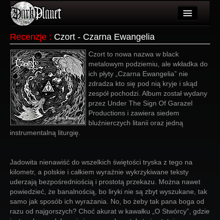
Artykuły
Recenzje
:
Czort - Czarna Ewangelia
Użytkownicy
Czort to nowa nazwa w black
metalowym podziemiu, ale wkładka do
Wydarzenia
ich płyty „Czarna Ewangelia” nie
zdradza kto się pod nią kryje i skąd
Galeria
zespół pochodzi. Album został wydany
przez Under The Sign Of Garazel
Forum
Productions i zawiera siedem
bluźnierczych litanii oraz jedną
Więcej
instrumentalną liturgię.
Login
Jadowita nienawiść do wszelkich świętości tryska z tego na
kilometr, a polskie i całkiem wyraźnie wykrzykiwane teksty
uderzają bezpośredniością i prostotą przekazu. Można nawet
powiedzieć, że banalnością, bo liryki nie są zbyt wyszukane, tak
samo jak sposób ich wyrażania. No, bo żeby tak pana boga od
razu od najgorszych? Choć akurat w kawałku „O Stwórcy”, gdzie