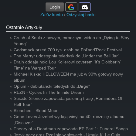
Login
Załóż konto
/
Odzyskaj hasło
Ostatnie Artykuły
Crush of Souls z nowym, mrocznym wideo do „Dying to Stay
Young”
Godsmack przed 700 tys. osób na Pol'and'Rock Festival
The Martyr udostępnia teledysk do „Under the Bell Jar”
Drain oddaje hołd Lou Kollerowi coverem 'It's Clobberin'
Time' na Warped Tour
Michael Kiske: HELLOWEEN ma już w 90% gotowy nowy
album
Opium - debiutancki teledysk do „Dirge”
REZN - Cycles In The Infinite Dream
Suicide Silence zapowiada jesienną trasę „Reminders Of
Hell Tour”
Bleached - Blood Moon
Gene Loves Jezebel wydają winyl na 40. rocznicę albumu
„Discover”
Theory of a Deadman zapowiada EP Part 1: Funeral Songs
Język nocy oraz Rzeźbię w słowach - Ursula K. Le Guin