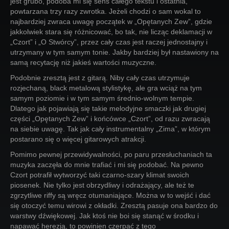
jest grubo, podoba mi się sens całego tekstu i ostatnia,
powtarzana trzy razy zwrotka. Jeżeli chodzi o sam wokal to
najbardziej zwraca uwagę początek w „Opętanych Zew”, gdzie
jakkolwiek stara się różnicować, bo tak, nie licząc deklamacji w
„Czort” i „O Stwórcy”, przez cały czas jest raczej jednostajny i
utrzymany w tym samym tonie. Jakby bardziej był nastawiony na
samą recytację niż jakieś wartości muzyczne.
Podobnie zresztą jest z gitarą. Niby cały czas utrzymuje
rozjechaną, black metalową stylistykę, ale gra wciąż na tym
samym poziomie i w tym samym średnio-wolnym tempie.
Dlatego jak pojawiają się takie melodyjne smaczki jak drugiej
części „Opętanych Zew” i końcówce „Czort”, od razu zwracają
na siebie uwagę. Tak jak cały instrumentalny „Zima”, w którym
postarano się o więcej gitarowych atrakcji.
Pomimo pewnej przewidywalności, po paru przesłuchaniach ta
muzyka zaczęła do mnie trafiać i mi się podobać. Na pewno
Czort potrafił wytworzyć taki czarno-szary klimat swoich
piosenek. Nie tylko jest obrzydliwy i odrażający, ale też te
zgrzytliwe riffy są wręcz otumaniające. Można w to wejść i dać
się otoczyć temu wirowi z okładki. Zresztą pasuje ona bardzo do
warstwy dźwiękowej. Jak ktoś nie boi się stanąć w środku i
napawać herezją, to powinien czerpać z tego