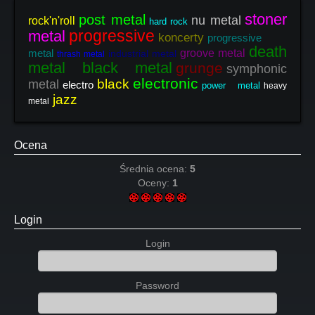
stoner
post metal
nu metal
rock'n'roll
hard rock
progressive
metal
koncerty
progressive
death
metal
groove metal
industrial metal
thrash metal
metal black metal
grunge
symphonic
electronic
black
metal
electro
power metal
heavy
jazz
metal
Ocena
Średnia ocena:
5
Oceny:
1
Login
Login
Password