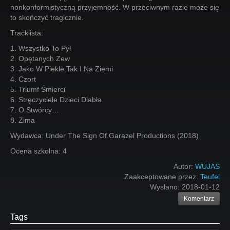
nonkonformistyczną przyjemność. W przeciwnym razie może się
to skończyć tragicznie.
Tracklista:
1. Wszystko To Pył
2. Opętanych Zew
3. Jako W Piekle Tak I Na Ziemi
4. Czort
5. Triumf Śmierci
6. Stręczyciele Dzieci Diabła
7. O Stwórcy…
8. Zima
Wydawca: Under The Sign Of Garazel Productions (2018)
Ocena szkolna: 4
Autor:
WUJAS
Zaakceptowane przez:
Teufel
Wysłano:
2018-01-12
Komentarz
Tags