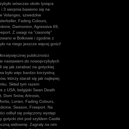
zybyło wówczas około tysiąca
 i 3 sierpnia bawiono się na
 De Volanges, szwedzkie
terkeller, Fading Colours,
Hedone, Daimonion, Agressiva 69,
eport. Z uwagi na "ciasnotę"
zowano w Bolkowie i zgodnie z
ło na niego jeszcze więcej gości!
oratysięcznej publiczności.
ie nastawieni do nowoprzybyłych
i się jak zarabiać na gotyckiej
owa było więc bardzo korzystną
ów, którzy starali się jak najlepiej
amku. Skład tym razem
re z USA, belgijski Swan Death
t, Dom Snów, Artrosis,
ortis, Lorien, Fading Colours,
dicine, Season, Freeport. Na
ości odbył się połączony występ
y gotycki zlot pod szyldem Castle
ęczną widownię. Zagrały na nim