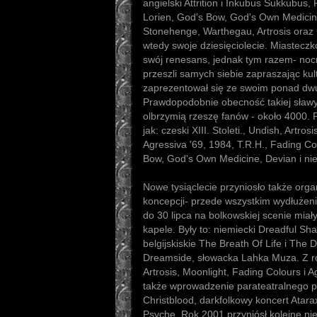
angielski Attrition i Inkubus Sukkubus,
Lorien, God's Bow, God's Own Medicin
Stonehenge, Warthegau, Artrosis oraz C
wtedy swoje dziesięciolecie. Miastecz
swój renesans, jednak tym razem- noc
przeszli samych siebie zapraszając ku
zaprezentował się ze swoim ponad d
Prawdopodobnie obecność takiej sławy s
olbrzymią rzeszę fanów - około 4000. P
jak: czeski XIII. Stoleti., Undish, Artros
Agressiva '69, 1984, T.R.H., Fading Co
Bow, God's Own Medicine, Devian i ni
Nowe tysiąclecie przyniosło także orga
koncepcji- przede wszystkim wydłużeni
do 30 lipca na bolkowskiej scenie mia
kapele. Były to: niemiecki Dreadful Shad
belgijskiskie The Breath Of Life i The 
Dreamside, słowacka Lahka Muza. Z ro
Artrosis, Moonlight, Fading Colours i 
także wprowadzenie parateatralnego 
Christblood, darkfolkowy koncert Atara
Psyche. Rok 2001 przyniósł kolejne ni