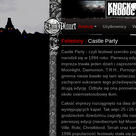
Artykuły
Użytkownicy
W
Felietony
:
Castle Party
Castle Party - czyli festiwal szeroko p
narodził się w 1994 roku. Pierwszą ed
impreza trwała jeden dzień i zaprezent
Moonlight, Daimonion, T.R.H., Pornogra
gminna niesie bawiło się tam wówczas
zachęceni sukcesem tego przedsięwzię
drugą edycję. Odbyła się ona ponowni
około osiemsetosobowy tłum.
Całość imprezy rozciągnięto na dwa dn
występujących kapel. Tak więc 25 i 26 
grodzieckim dziedzińcu zagrały dla nas
pierwszej edycji (nieobecnym był Moonl
Ville, Robi, Christblood, Sirrah oraz k
1996 popularność festiwalu stała się j