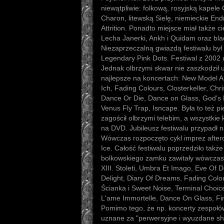
niewątpliwie: folkową, rosyjską kapele
Charon, litewską Sielę, niemieckie Endr
Attrition. Ponadto miejsce miał także 
Lecha Janerki, Ankh i Quidam oraz b
Niezaprzeczalną gwiazdą festiwalu by
Legendary Pink Dots. Festiwal z 2002 
Jednak olbrzymi skwar nie zaszkodził 
najlepsze na koncertach: New Model A
Ich, Fading Colours, Closterkeller, Chri
Dance Or Die, Dance on Glass, God's
Venus Fly Trap, Isncape. Była to też pi
zagościł olbrzymi telebim, a wszystkie
na DVD. Jubileusz festiwalu przypadł n
Wówczas rozpoczęto cykl imprez after
Ice. Całość festiwalu poprzedziło takż
bolkowskiego zamku zawitały wówczas 
XIII. Stoleti, Umbra Et Imago, Eve Of D
Delight, Diary Of Dreams, Fading Colours
Ścianka i Sweet Noise, Terminal Choice
L'ame Immortelle, Dance On Glass, Fin
Pomimo tego, że np. koncerty zespołów
uznane za "perwersyjne i wyuzdane sh