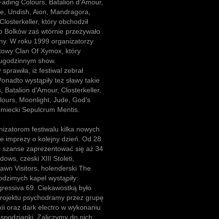
 Fading Colours, Batalion d'Amour,
e, Undish, Aion, Mandragora,
losterkeller, który obchodził
ko Bolków zaś wtórnie przeżywało
ny. W roku 1999 organizatorzy
ltowy Clan Of Xymox, który
wugodzinnym show.
prawiła, iż festiwal zebrał
onadto wystąpiły też sławy takie
is, Batalion d'Amour, Closterkeller,
lours, Moonlight, Jude, God's
emiecki Sepulcrum Mentis.
nizatorom festiwalu kilka nowych
e imprezy o kolejny dzień. Od 28
ły szanse zaprezentować się aż 34
ows, czeski XIII Stoleti,
Dawn Visitors, holenderski The
dzimych kapel wystąpiły:
Agressiva 69. Ciekawostką było
projektu psychodramy przez grupę
xii oraz dark electro w wykonaniu
espodzianki. Zaliczymy do nich