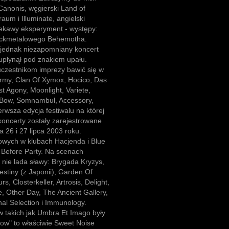
 Canonis, węgierski Land of
aum i Illuminate, angielski
ciekawy eksperyment - występy:
lackmetalowego Behemotha.
ł jednak niezapomniany koncert
upłynął pod znakiem upału.
uczestnikom imprezy bawić się w
rmy, Clan Of Xymox, Hocico, Das
st Agony, Moonlight, Variete,
 Bow, Somnambul, Accessory,
erwsza edycja festiwalu na której
 koncerty zostały zarejestrowane
a 26 i 27 lipca 2003 roku.
owych w klubach Hacjenda i Blue
e Before Party. Na scenach
nie lada sławy: Brygada Kryzys,
estiny (z Japonii), Garden Of
, Closterkeller, Artrosis, Delight,
, Other Day, The Ancient Gallery,
al Selection i Immunology.
 takich jak Umbra Et Imago były
ow" to właściwie Sweet Noise