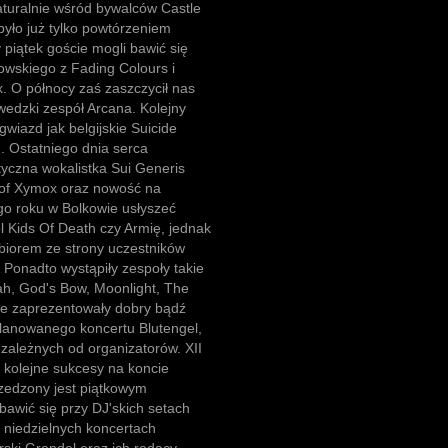
aturalnie wśród bywalców Castle
yło już tylko powtórzeniem
 piątek goście mogli bawić się
owskiego z Fading Colours i
 O północy zaś zaszczycił nas
edzki zespół Arcana. Kolejny
gwiazd jak belgijskie Suicide
 Ostatniego dnia serca
yczna wokalistka Sui Generis
n of Xymox oraz nowość na
ego roku w Bolkowie usłyszeć
l Kids Of Death czy Armię, jednak
biorem ze strony uczestników
 Ponadto wystąpiły zespoły takie
, God's Bow, Moonlight, The
re zaprezentowały dobry bądź
planowanego koncertu Blutengel,
ezależnych od organizatorów. XII
i kolejne sukcesy na koncie
rzedzony jest piątkowym
bawić się przy DJ'skich setach
 niedzielnych koncertach