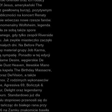
erski Grendel oraz ich rodacy
 Of Jesus, amerykański The
ez gwałtowną burzę), pozytywnym
ubliczności na koncert Renaty
obie wówczas nowe rzesze fanów.
fenomenalny Wolfsheim, legenda
ła ze sobą także spore
nego, gdy tylko zespół Riverside
lu. Jak zwykle miasteczko zaczęło
niałych dni. Na Before Party
y materiał grupy Job Karma,
ją sympatię. Ponadto w tej edycji
 Name Desire, węgierskie De
kie Dust Heaven, litewskie Mano
a kapela The Birthday Massacre,
oraz De/Vision, a także
Xymox. Z rodzimych wykonawców
ne, Agressiva 69, Bończyk &
r, Delight oraz legendarny
ours. Standardowo już dla
lu stopniowo przenosili się do
 tańcząc do białego rana przy
06 na Zamku znakomicie bawiła