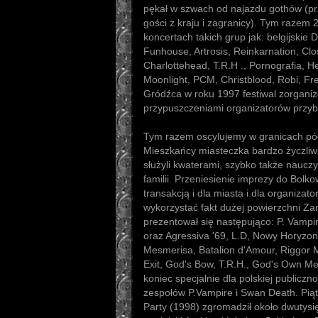
pękał w szwach od najazdu gothów (pr
gości z kraju i zagranicy). Tym razem 2
koncertach takich grup jak: belgijskie
Funhouse, Artrosis, Reinkarnation, Clos
Charlottehead, T.R.H ., Pornografia, 
Moonlight, PCM, Christblood, Robi, Fre
Gródźca w roku 1997 festiwal zorgani
przypuszczeniami organizatorów przyby
Tym razem oscylujemy w granicach półt
Mieszkańcy miasteczka bardzo życzliw
służyli kwaterami, szybko także nauczyl
familii. Przeniesienie imprezy do Bolk
transakcją i dla miasta i dla organizator
wykorzystać fakt dużej powierzchni Z
prezentował się następująco: P. Vampi
oraz Agressiva '69, L.D, Nowy Horyzon
Mesmerisa, Batalion d'Amour, Riggor M
Exit, God's Bow, T.R.H., God's Own Me
koniec specjalnie dla polskiej publiczn
zespołów P.Vampire i Swan Death. Piąt
Party (1998) zgromadził około dwutysi