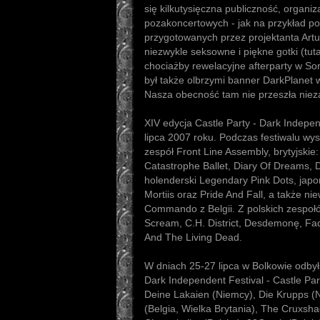
się kilkutysięczna publiczność, organiz
pozakoncertowych - jak na przykład pok
przygotowanych przez projektanta Artu
niezwykle seksowne i piękne gotki (tuta
chociażby rewelacyjne afterparty w So
był także olbrzymi banner DarkPlanet
Nasza obecność tam nie przeszła nie
XIV edycja Castle Party - Dark Indepen
lipca 2007 roku. Podczas festiwalu wyst
zespół Front Line Assembly, brytyjskie
Catastrophe Ballet, Diary Of Dreams, 
holenderski Legendary Pink Dots, japo
Mortiis oraz Pride And Fall, a także ni
Commando z Belgii. Z polskich zespoł
Scream, C.H. District, Desdemonę, Fad
And The Living Dead.
W dniach 25-27 lipca w Bolkowie odbył
Dark Independent Festival - Castle Par
Deine Lakaien (Niemcy), Die Krupps (N
(Belgia, Wielka Brytania), The Cruxsh