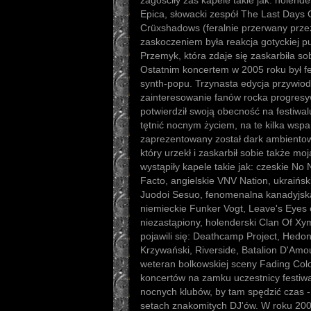
zagościły zaś kapele takie jak: holend
Epica, słowacki zespół The Last Days
Crüxshadows (feralnie przerwany prz
zaskoczeniem była reakcja gotyckiej p
Przemyk, która zdaje się zaskarbiła s
Ostatnim koncertem w 2005 roku był 
synth-popu. Trzynasta edycja przywiod
zainteresowanie fanów rocka progresyw
potwierdził swoją obecność na festiwa
tętnić nocnym życiem, na te kilka wspa
zaprezentowany został dark ambientow
który urzekł i zaskarbił sobie także mo
wystąpiły kapele takie jak: czeskie No
Facto, angielskie VNV Nation, ukraińs
Juodoi Sesuo, fenomenalna kanadyjsk
niemieckie Funker Vogt, Leave's Eyes 
niezastąpiony, holenderski Clan Of 
pojawili się: Deathcamp Project, Hedo
Krzywański, Riverside, Batalion D'Amou
weteran bolkowskiej sceny Fading Col
koncertów na zamku uczestnicy festiwa
nocnych klubów, by tam spędzić czas -
setach znakomitych DJ'ów. W roku 20