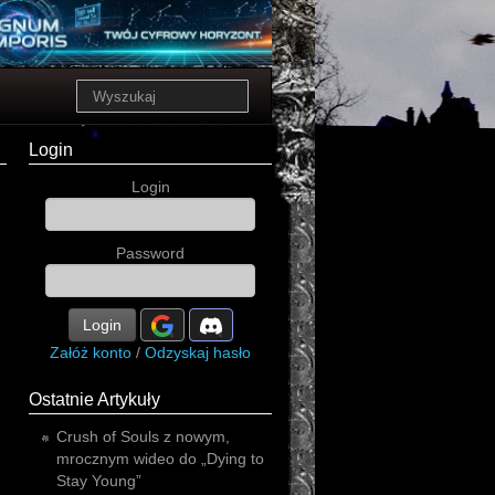
Login
Login
Password
Login
Załóż konto
/
Odzyskaj hasło
Ostatnie Artykuły
Crush of Souls z nowym,
mrocznym wideo do „Dying to
Stay Young”