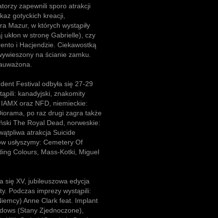
atorzy zapewnili sporo atrakcji
az gotyckich kreacji,
ra Mazur, w których wystąpiły
j ukłon w stronę Gabrielle), czy
rento i Hacjendzie. Ciekawostką
 wywieszony na ścianie zamku.
zauważona.
dent Festival odbyła się 27-29
ąpili: kanadyjski, znakomity
: IAMX oraz NFD, niemieckie:
Diorama, po raz drugi zagra także
ński The Royal Dead, norweskie:
ewątpliwa atrakcja Suicide
ów usłyszymy: Cemetery Of
ing Colours, Mass-Kotki, Miguel
a się XV, jubileuszowa edycja
ty. Podczas imprezy wystąpili:
iemcy) Anne Clark feat. Implant
adows (Stany Zjednoczone),