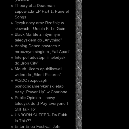
Theory of a Deadman
zapowiada EP Part 1: Funeral
Songs
Język nocy oraz Rzeźbię w
słowach - Ursula K. Le Guin
Black Marble z intymnym
teledyskiem do „Anything”
Analog Dance powraca z
mrocznym singlem „Fall Apart”
Interpol udostępnili teledysk
do „Iron City”
Mouth Ulcers opublikowali
wideo do „Silent Pictures”
AC/DC rozpoczęli
północnoamerykański etap
trasy „Power Up” w Charlotte
Public Opinion – nowy
teledysk do „I Pay Everyone I
Still Talk To”
UNBORN SUFFER- Da Fukk
Is This??
Enter Enea Festival. John