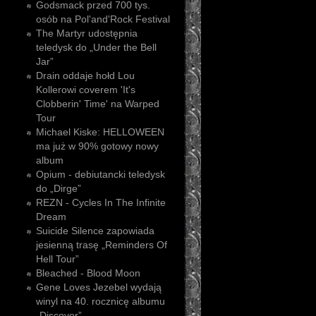
Godsmack przed 700 tys.
osób na Pol'and'Rock Festival
The Martyr udostępnia
teledysk do „Under the Bell
Jar”
Drain oddaje hołd Lou
Kollerowi coverem 'It's
Clobberin' Time' na Warped
Tour
Michael Kiske: HELLOWEEN
ma już w 90% gotowy nowy
album
Opium - debiutancki teledysk
do „Dirge”
REZN - Cycles In The Infinite
Dream
Suicide Silence zapowiada
jesienną trasę „Reminders Of
Hell Tour”
Bleached - Blood Moon
Gene Loves Jezebel wydają
winyl na 40. rocznicę albumu
„Discover”