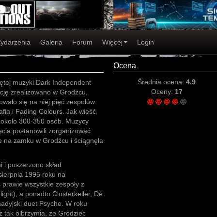
ydarzenia
Galeria
Forum
Więcej
Login
Ocena
Średnia ocena:
4.9
ojętej muzyki Dark Independent
Oceny:
17
ycję zrealizowano w Grodźcu,
owało się na niej pięć zespołów:
fia i Fading Colours. Jak wieść
 około 300-350 osób. Muzycy
cia postanowili zorganizować
e na zamku w Grodźcu i ściągnęła
i i poszerzono skład
sierpnia 1995 roku na
 prawie wszystkie zespoły z
ight), a ponadto Closterkeller, De
anadyjski duet Psyche. W roku
uż tak olbrzymia, że Grodziec