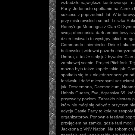
wzbudziło największe kontrowersje - n
Party. Jedenaste spotkanie na Zamku b
sukcesu z poprzednich lat. W beforowy
przy mistrzowskich setach Leszka Rak
Ronny'ego Mooringsa z Clan Of Xymox.
swoją obecnością dark ambientowy szw
dzień festiwalu to występy takich mega
Commando i niemieckie Deine Lakaien.
bolkowskiej widowni pożarła charyzmat
Umbra, a także stały już bywalec Cla
zamkowej scenie: Project Pitchfork. T
można było także kapele takie jak: Coo
spotkało się to z niejednoznacznym od
festiwalu i dość mieszanymi uczuciami.
jak: Desdemona, Daemonicum, Naamah
Unholy Guests, Eva, Agressiva 69, któ
przyzwoity poziom. Zabrakło niestety 
który nie mógł się odbyć z przyczyn ni
edycja Castle Party to kolejne zespoły 
organizatorów. Ponownie festiwal pop
przyjęciem na zamku, gdzie fani mogli 
Jacksona z VNV Nation. Na sobotnich i